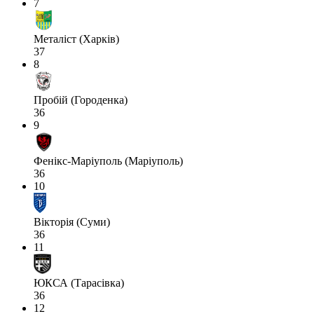
7
Металіст (Харків)
37
8
Пробій (Городенка)
36
9
Фенікс-Маріуполь (Маріуполь)
36
10
Вікторія (Суми)
36
11
ЮКСА (Тарасівка)
36
12