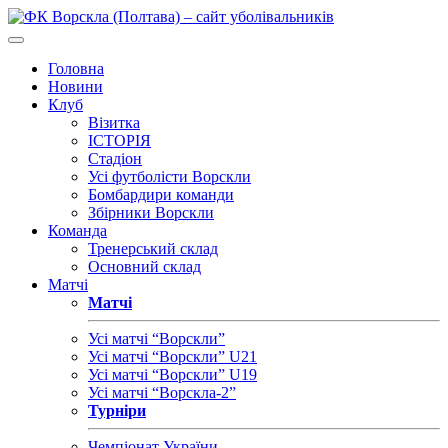
Головна
Новини
Клуб
Візитка
ІСТОРІЯ
Стадіон
Усі футболісти Ворскли
Бомбардири команди
Збірники Ворскли
Команда
Тренерський склад
Основний склад
Матчі
Матчі
Усі матчі “Ворскли”
Усі матчі “Ворскли” U21
Усі матчі “Ворскли” U19
Усі матчі “Ворскла-2”
Турніри
Чемпіонат України