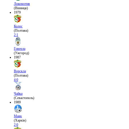
Локомотив
(Вінниця)
1979
Колос
(Полтава)
2:1
Говерла
(Ужгород)
1987
Ворскла
(Полтава)
4:0
Чайка
(Севастополь)
1989
Маяк
(Харків)
2:0