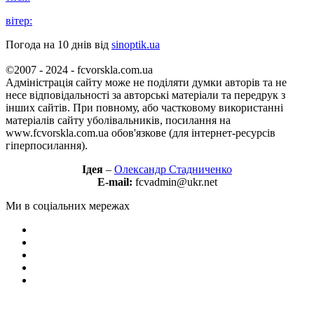
вітер:
Погода на 10 днів від
sinoptik.ua
©2007 - 2024 - fcvorskla.com.ua
Адміністрація сайту може не поділяти думки авторів та не
несе відповідальності за авторські матеріали та передрук з
інших сайтів. При повному, або частковому використанні
матеріалів сайту уболівальників, посилання на
www.fcvorskla.com.ua обов'язкове (для інтернет-ресурсів
гіперпосилання).
Ідея
–
Олександр Стадниченко
E-mail:
fcvadmin@ukr.net
Ми в соціальних мережах