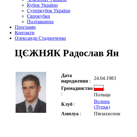
Кубок України
Суперкубок України
Єврокубки
Полтавщина
Програми
Контакти
Олександр Стадниченко
ЦЄЖНЯК Радослав Ян
Дата
24.04.1983
народження
:
Громадянство
:
Польща
Волинь
Клуб
:
(Луцьк)
Амплуа
:
Півзахисник