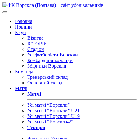
Головна
Новини
Клуб
Візитка
ІСТОРІЯ
Стадіон
Усі футболісти Ворскли
Бомбардири команди
Збірники Ворскли
Команда
Тренерський склад
Основний склад
Матчі
Матчі
Усі матчі “Ворскли”
Усі матчі “Ворскли” U21
Усі матчі “Ворскли” U19
Усі матчі “Ворскла-2”
Турніри
Чемпіонат України