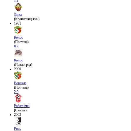
1:1
Зірка
(Кропивницький)
1981
Колос
(Полтава)
0:2
Колос
(Павлоград)
2000
Ворскла
(Полтава)
2:0
Работнічкі
(Скопьє)
2002
Рось