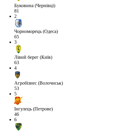
Буковина (Чернівці)
81
2
Чорноморець (Одеса)
65
3
Лівий берег (Київ)
63
4
Агробізнес (Волочиськ)
53
5
Інгулець (Петрове)
46
6