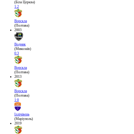
(Біла Церква)
1:2
Ворскла
(Полтава)
2003
Водник
(Миколаїв)
0:3
Ворскла
(Полтава)
2013
Ворскла
(Полтава)
1:0
Іллічівець
(Маріуполь)
2019