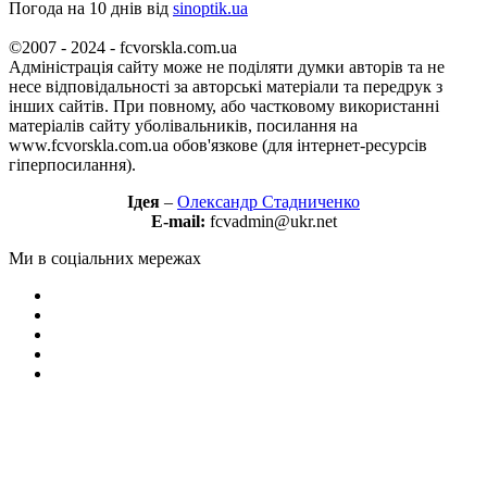
Погода на 10 днів від
sinoptik.ua
©2007 - 2024 - fcvorskla.com.ua
Адміністрація сайту може не поділяти думки авторів та не
несе відповідальності за авторські матеріали та передрук з
інших сайтів. При повному, або частковому використанні
матеріалів сайту уболівальників, посилання на
www.fcvorskla.com.ua обов'язкове (для інтернет-ресурсів
гіперпосилання).
Ідея
–
Олександр Стадниченко
E-mail:
fcvadmin@ukr.net
Ми в соціальних мережах