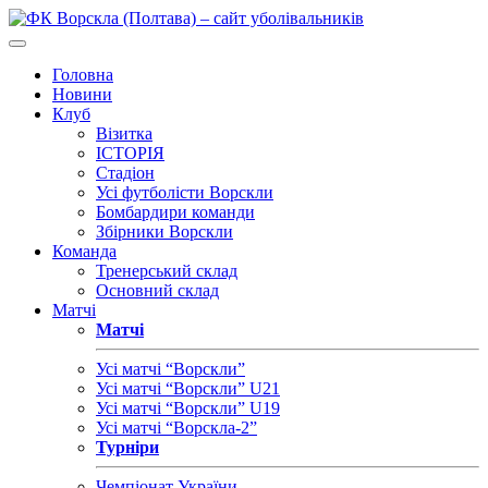
Головна
Новини
Клуб
Візитка
ІСТОРІЯ
Стадіон
Усі футболісти Ворскли
Бомбардири команди
Збірники Ворскли
Команда
Тренерський склад
Основний склад
Матчі
Матчі
Усі матчі “Ворскли”
Усі матчі “Ворскли” U21
Усі матчі “Ворскли” U19
Усі матчі “Ворскла-2”
Турніри
Чемпіонат України