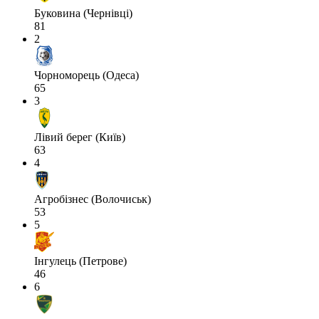
Буковина (Чернівці)
81
2
Чорноморець (Одеса)
65
3
Лівий берег (Київ)
63
4
Агробізнес (Волочиськ)
53
5
Інгулець (Петрове)
46
6