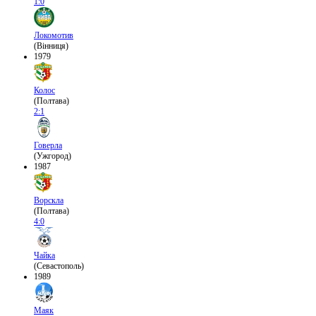
1:0
Локомотив
(Вінниця)
1979
Колос
(Полтава)
2:1
Говерла
(Ужгород)
1987
Ворскла
(Полтава)
4:0
Чайка
(Севастополь)
1989
Маяк