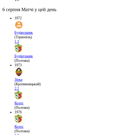
6 серпня
Матчі у цей день
1972
Будівельник
(Тернопіль)
1:3
Будівельник
(Полтава)
1973
Зірка
(Кропивницький)
2:2
Колос
(Полтава)
1976
Колос
(Полтава)