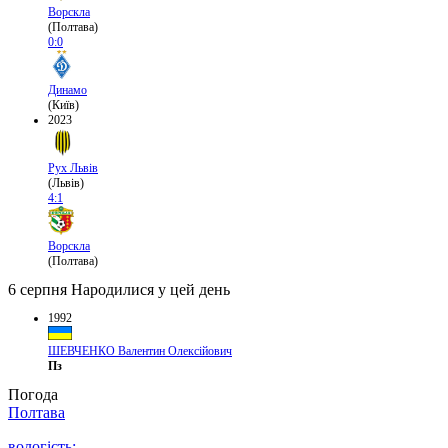
Ворскла
(Полтава)
0:0
Динамо
(Київ)
2023
Рух Львів
(Львів)
4:1
Ворскла
(Полтава)
6 серпня
Народилися у цей день
1992
ШЕВЧЕНКО Валентин Олексійович
Пз
Погода
Полтава
вологість: