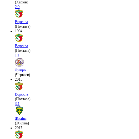
(Харків)
2:0
Ворскла
(Полтава)
1994
Ворскла
(Полтава)
1:1
Дніпро
(Черкаси)
2015
Ворскла
(Полтава)
3:1
Жиліна
(Жиліна)
2017