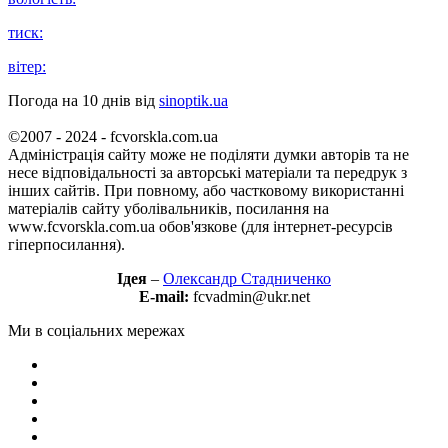
тиск:
вітер:
Погода на 10 днів від
sinoptik.ua
©2007 - 2024 - fcvorskla.com.ua
Адміністрація сайту може не поділяти думки авторів та не
несе відповідальності за авторські матеріали та передрук з
інших сайтів. При повному, або частковому використанні
матеріалів сайту уболівальників, посилання на
www.fcvorskla.com.ua обов'язкове (для інтернет-ресурсів
гіперпосилання).
Ідея
–
Олександр Стадниченко
E-mail:
fcvadmin@ukr.net
Ми в соціальних мережах