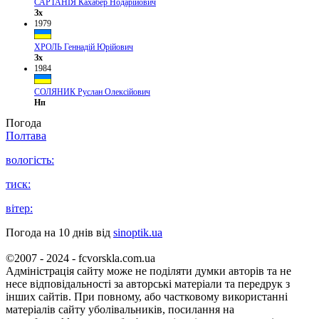
САРТАНІЯ Кахабер Нодарійович
Зх
1979
ХРОЛЬ Геннадій Юрійович
Зх
1984
СОЛЯНИК Руслан Олексійович
Нп
Погода
Полтава
вологість:
тиск:
вітер:
Погода на 10 днів від
sinoptik.ua
©2007 - 2024 - fcvorskla.com.ua
Адміністрація сайту може не поділяти думки авторів та не
несе відповідальності за авторські матеріали та передрук з
інших сайтів. При повному, або частковому використанні
матеріалів сайту уболівальників, посилання на