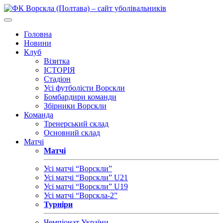
Головна
Новини
Клуб
Візитка
ІСТОРІЯ
Стадіон
Усі футболісти Ворскли
Бомбардири команди
Збірники Ворскли
Команда
Тренерський склад
Основний склад
Матчі
Матчі
Усі матчі “Ворскли”
Усі матчі “Ворскли” U21
Усі матчі “Ворскли” U19
Усі матчі “Ворскла-2”
Турніри
Чемпіонат України