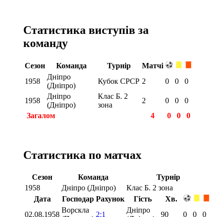
Статистика виступів за
команду
Сезон
Команда
Турнір
Матчі
Дніпро
1958
Кубок СРСР
2
0
0
0
(Дніпро)
Дніпро
Клас Б. 2
1958
2
0
0
0
(Дніпро)
зона
Загалом
4
0
0
0
Статистика по матчах
Сезон
Команда
Турнір
1958
Дніпро (Дніпро)
Клас Б. 2 зона
Дата
Господар
Рахунок
Гість
Хв.
Ворскла
Дніпро
02.08.1958
2:1
90
0
0
0