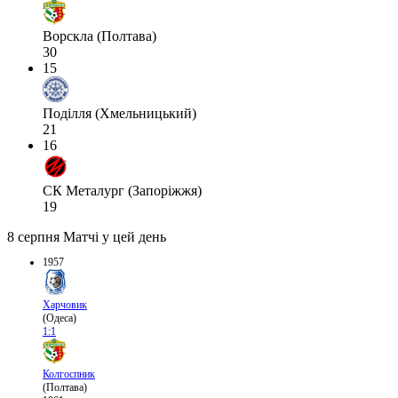
Ворскла (Полтава)
30
15
Поділля (Хмельницький)
21
16
СК Металург (Запоріжжя)
19
8 серпня
Матчі у цей день
1957
Харчовик
(Одеса)
1:1
Колгоспник
(Полтава)