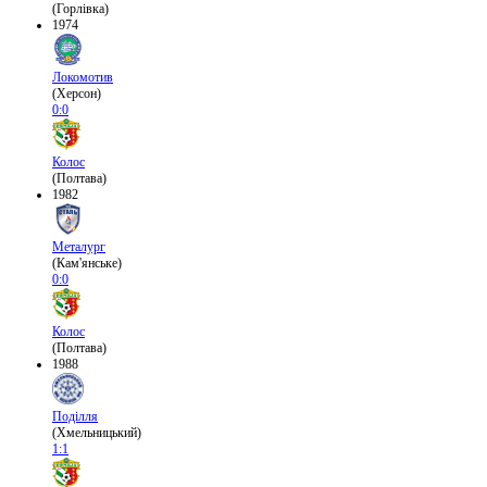
(Горлівка)
1974
Локомотив
(Херсон)
0:0
Колос
(Полтава)
1982
Металург
(Кам'янське)
0:0
Колос
(Полтава)
1988
Поділля
(Хмельницький)
1:1