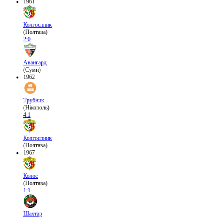
1961
Колгоспник
(Полтава)
2:0
Авангард
(Суми)
1962
Трубник
(Нікополь)
4:1
Колгоспник
(Полтава)
1967
Колос
(Полтава)
1:1
Шахтар