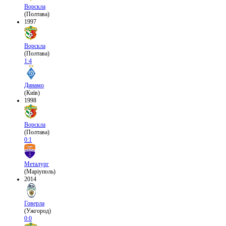
Ворскла
(Полтава)
1997
Ворскла
(Полтава)
1:4
Динамо
(Київ)
1998
Ворскла
(Полтава)
0:1
Металург
(Маріуполь)
2014
Говерла
(Ужгород)
0:0