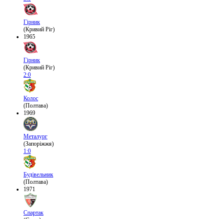
Гірник
(Кривий Ріг)
1965
Гірник
(Кривий Ріг)
2:0
Колос
(Полтава)
1969
Металург
(Запоріжжя)
1:0
Будівельник
(Полтава)
1971
Спартак