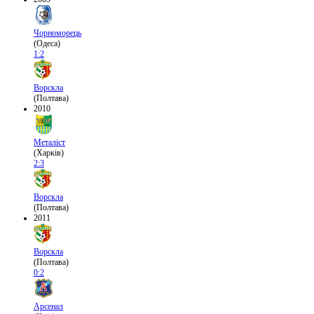
Чорноморець
(Одеса)
1:2
Ворскла
(Полтава)
2010
Металіст
(Харків)
2:3
Ворскла
(Полтава)
2011
Ворскла
(Полтава)
0:2
Арсенал