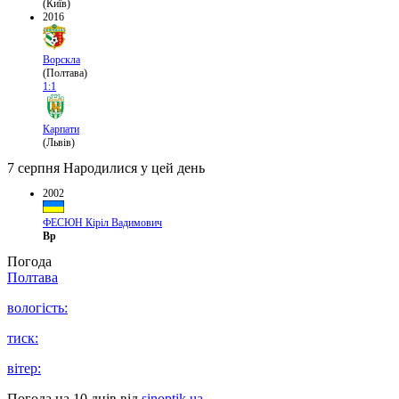
(Київ)
2016
Ворскла
(Полтава)
1:1
Карпати
(Львів)
7 серпня
Народилися у цей день
2002
ФЕСЮН Кіріл Вадимович
Вр
Погода
Полтава
вологість:
тиск:
вітер:
Погода на 10 днів від
sinoptik.ua