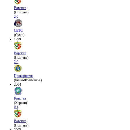
Ворскла
(Полтава)
2:0
СБТС
(Суми)
1999
Ворскла
(Полтава)
2:0
Прикарпаття
(Івано-Франківськ)
2004
Кристал
(Херсон)
0:1
Ворскла
(Полтава)
2005