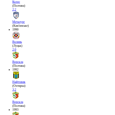
Колос
(Полтава)
2:2
Металург
(Кам'янське)
1990
Волинь
(Луцьк)
2:0
Ворскла
(Полтава)
1992
Нафтовик
(Охтирка)
3:2
Ворскла
(Полтава)
1993