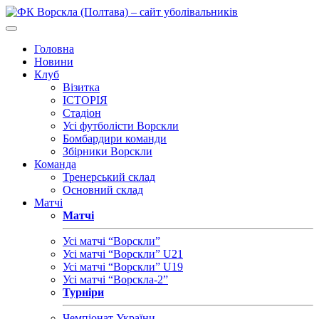
Головна
Новини
Клуб
Візитка
ІСТОРІЯ
Стадіон
Усі футболісти Ворскли
Бомбардири команди
Збірники Ворскли
Команда
Тренерський склад
Основний склад
Матчі
Матчі
Усі матчі “Ворскли”
Усі матчі “Ворскли” U21
Усі матчі “Ворскли” U19
Усі матчі “Ворскла-2”
Турніри
Чемпіонат України