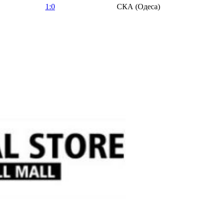
1:0
СКА (Одеса)