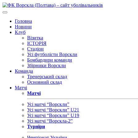
Головна
Новини
Клуб
Візитка
ІСТОРІЯ
Стадіон
Усі футболісти Ворскли
Бомбардири команди
Збірники Ворскли
Команда
Тренерський склад
Основний склад
Матчі
Матчі
Усі матчі “Ворскли”
Усі матчі “Ворскли” U21
Усі матчі “Ворскли” U19
Усі матчі “Ворскла-2”
Турніри
Чемпіонат України