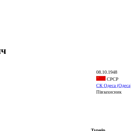
ич
08.10.1948
СРСР
СК Одеса (Одеса
Півзахисник
Турнір