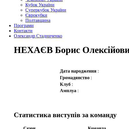
Кубок України
Суперкубок України
Єврокубки
Полтавщина
Програми
Контакти
Олександр Стадниченко
НЕХАЄВ Борис Олексійов
Дата народження
:
Громадянство
:
Клуб
:
Амплуа
:
Статистика виступів за команду
Сезон
Команда