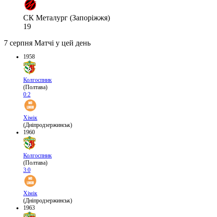
СК Металург (Запоріжжя)
19
7 серпня
Матчі у цей день
1958
Колгоспник
(Полтава)
0:2
Хімік
(Дніпродзержинськ)
1960
Колгоспник
(Полтава)
3:0
Хімік
(Дніпродзержинськ)
1963