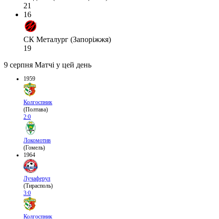
21
16
СК Металург (Запоріжжя)
19
9 серпня
Матчі у цей день
1959
Колгоспник
(Полтава)
2:0
Локомотив
(Гомель)
1964
Лучаферул
(Тирасполь)
3:0
Колгоспник