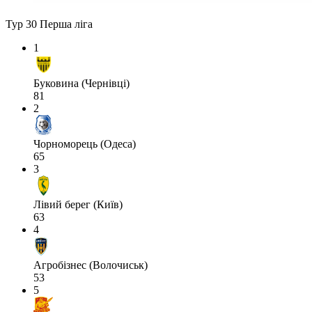
Тур 30
Перша ліга
1
Буковина (Чернівці)
81
2
Чорноморець (Одеса)
65
3
Лівий берег (Київ)
63
4
Агробізнес (Волочиськ)
53
5