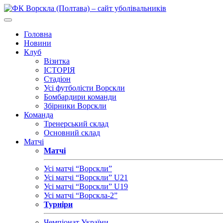
Головна
Новини
Клуб
Візитка
ІСТОРІЯ
Стадіон
Усі футболісти Ворскли
Бомбардири команди
Збірники Ворскли
Команда
Тренерський склад
Основний склад
Матчі
Матчі
Усі матчі “Ворскли”
Усі матчі “Ворскли” U21
Усі матчі “Ворскли” U19
Усі матчі “Ворскла-2”
Турніри
Чемпіонат України