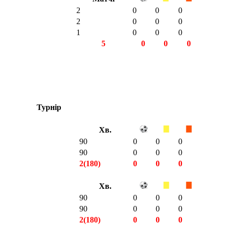
2
0
0
0
2
0
0
0
1
0
0
0
5
0
0
0
Турнір
Хв.
90
0
0
0
90
0
0
0
2(180)
0
0
0
Хв.
90
0
0
0
90
0
0
0
2(180)
0
0
0