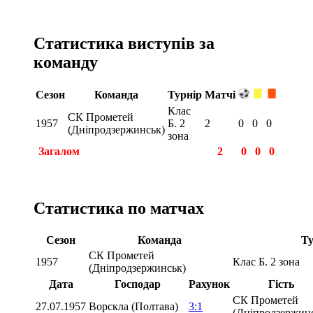
Статистика виступів за
команду
Сезон
Команда
Турнір
Матчі
Клас
СК Прометей
1957
Б. 2
2
0
0
0
(Дніпродзержинськ)
зона
Загалом
2
0
0
0
Статистика по матчах
Сезон
Команда
Ту
СК Прометей
1957
Клас Б. 2 зона
(Дніпродзержинськ)
Дата
Господар
Рахунок
Гість
СК Прометей
27.07.1957
Ворскла (Полтава)
3:1
(Дніпродзержин