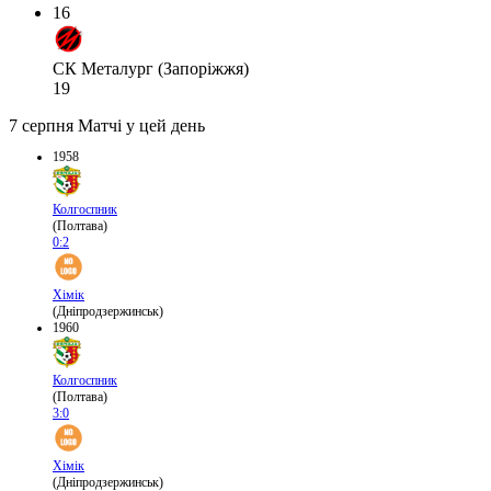
16
СК Металург (Запоріжжя)
19
7 серпня
Матчі у цей день
1958
Колгоспник
(Полтава)
0:2
Хімік
(Дніпродзержинськ)
1960
Колгоспник
(Полтава)
3:0
Хімік
(Дніпродзержинськ)