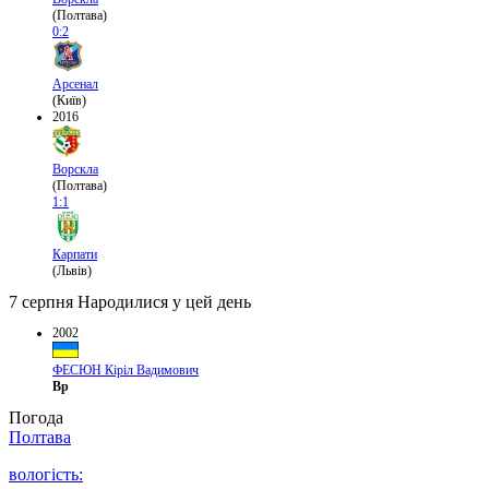
(Полтава)
0:2
Арсенал
(Київ)
2016
Ворскла
(Полтава)
1:1
Карпати
(Львів)
7 серпня
Народилися у цей день
2002
ФЕСЮН Кіріл Вадимович
Вр
Погода
Полтава
вологість: