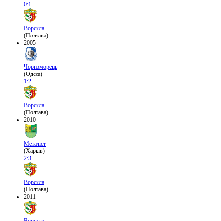
0:1
Ворскла
(Полтава)
2005
Чорноморець
(Одеса)
1:2
Ворскла
(Полтава)
2010
Металіст
(Харків)
2:3
Ворскла
(Полтава)
2011
Ворскла