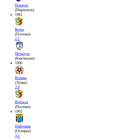
Новатор
(Маріуполь)
1981
Колос
(Полтава)
2:2
Металург
(Кам'янське)
1990
Волинь
(Луцьк)
2:0
Ворскла
(Полтава)
1992
Нафтовик
(Охтирка)
3:2