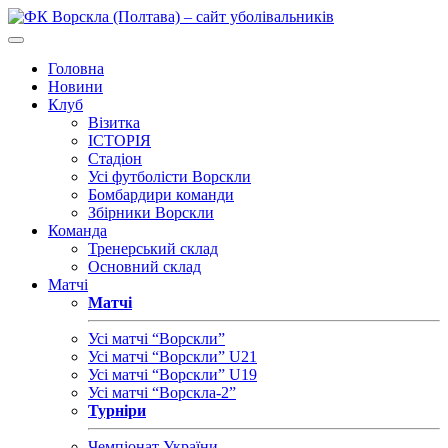
Головна
Новини
Клуб
Візитка
ІСТОРІЯ
Стадіон
Усі футболісти Ворскли
Бомбардири команди
Збірники Ворскли
Команда
Тренерський склад
Основний склад
Матчі
Матчі
Усі матчі “Ворскли”
Усі матчі “Ворскли” U21
Усі матчі “Ворскли” U19
Усі матчі “Ворскла-2”
Турніри
Чемпіонат України