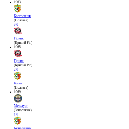
1963
Колгоспник
(Полтава)
3:0
Гірник
(Кривий Ріг)
1965
Гірник
(Кривий Ріг)
2:0
Колос
(Полтава)
1969
Металург
(Запоріжжя)
1:0
Будівельник