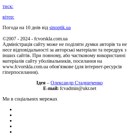
тиск:
вітер:
Погода на 10 днів від
sinoptik.ua
©2007 - 2024 - fcvorskla.com.ua
Адміністрація сайту може не поділяти думки авторів та не
несе відповідальності за авторські матеріали та передрук з
інших сайтів. При повному, або частковому використанні
матеріалів сайту уболівальників, посилання на
www.fcvorskla.com.ua обов'язкове (для інтернет-ресурсів
гіперпосилання).
Ідея
–
Олександр Стадниченко
E-mail:
fcvadmin@ukr.net
Ми в соціальних мережах