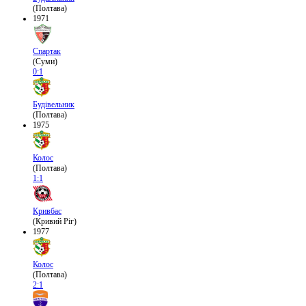
(Полтава)
1971
Спартак
(Суми)
0:1
Будівельник
(Полтава)
1975
Колос
(Полтава)
1:1
Кривбас
(Кривий Ріг)
1977
Колос
(Полтава)
2:1