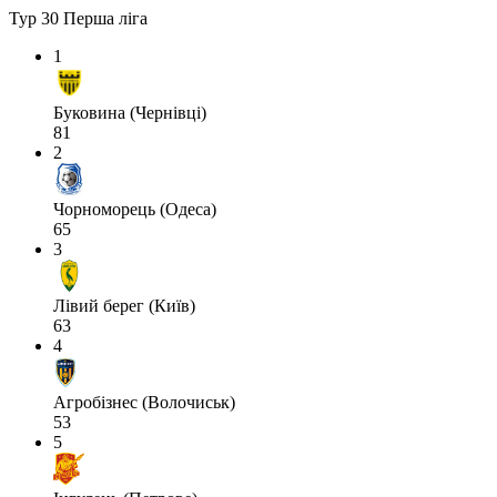
Тур 30
Перша ліга
1
Буковина (Чернівці)
81
2
Чорноморець (Одеса)
65
3
Лівий берег (Київ)
63
4
Агробізнес (Волочиськ)
53
5