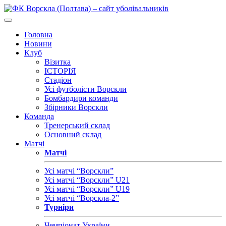
Головна
Новини
Клуб
Візитка
ІСТОРІЯ
Стадіон
Усі футболісти Ворскли
Бомбардири команди
Збірники Ворскли
Команда
Тренерський склад
Основний склад
Матчі
Матчі
Усі матчі “Ворскли”
Усі матчі “Ворскли” U21
Усі матчі “Ворскли” U19
Усі матчі “Ворскла-2”
Турніри
Чемпіонат України