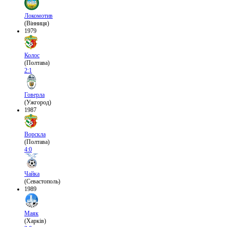
Локомотив
(Вінниця)
1979
Колос
(Полтава)
2:1
Говерла
(Ужгород)
1987
Ворскла
(Полтава)
4:0
Чайка
(Севастополь)
1989
Маяк
(Харків)