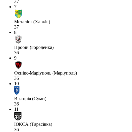
37
7
Металіст (Харків)
37
8
Пробій (Городенка)
36
9
Фенікс-Маріуполь (Маріуполь)
36
10
Вікторія (Суми)
36
11
ЮКСА (Тарасівка)
36