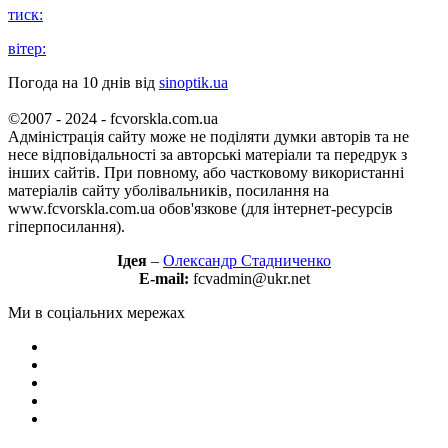
тиск:
вітер:
Погода на 10 днів від
sinoptik.ua
©2007 - 2024 - fcvorskla.com.ua
Адміністрація сайту може не поділяти думки авторів та не
несе відповідальності за авторські матеріали та передрук з
інших сайтів. При повному, або частковому використанні
матеріалів сайту уболівальників, посилання на
www.fcvorskla.com.ua обов'язкове (для інтернет-ресурсів
гіперпосилання).
Ідея
–
Олександр Стадниченко
E-mail:
fcvadmin@ukr.net
Ми в соціальних мережах