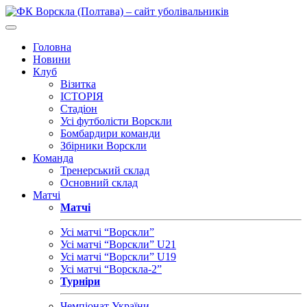
Головна
Новини
Клуб
Візитка
ІСТОРІЯ
Стадіон
Усі футболісти Ворскли
Бомбардири команди
Збірники Ворскли
Команда
Тренерський склад
Основний склад
Матчі
Матчі
Усі матчі “Ворскли”
Усі матчі “Ворскли” U21
Усі матчі “Ворскли” U19
Усі матчі “Ворскла-2”
Турніри
Чемпіонат України