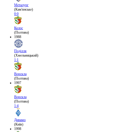
Металург
(Кам'янське)
0:0
Колос
(Полтава)
1988
Поділля
(Хмельницький)
1:1
Ворскла
(Полтава)
1997
Ворскла
(Полтава)
1:4
Динамо
(Київ)
1998