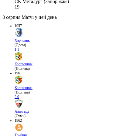
СК Металург (Запоріжжя)
19
8 серпня
Матчі у цей день
1957
Харчовик
(Одеса)
1:1
Колгоспник
(Полтава)
1961
Колгоспник
(Полтава)
2:0
Авангард
(Суми)
1962
Трубник