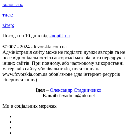
вологість:
тиск:
вітер:
Погода на 10 днів від
sinoptik.ua
©2007 - 2024 - fcvorskla.com.ua
Адміністрація сайту може не поділяти думки авторів та не
несе відповідальності за авторські матеріали та передрук з
інших сайтів. При повному, або частковому використанні
матеріалів сайту уболівальників, посилання на
www.fcvorskla.com.ua обов'язкове (для інтернет-ресурсів
гіперпосилання).
Ідея
–
Олександр Стадниченко
E-mail:
fcvadmin@ukr.net
Ми в соціальних мережах