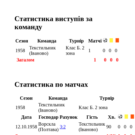
Статистика виступів за
команду
Сезон
Команда
Турнір
Матчі
Текстильник
Клас Б. 2
1958
1
0
0
0
(Іваново)
зона
Загалом
1
0
0
0
Статистика по матчах
Сезон
Команда
Турнір
Текстильник
1958
Клас Б. 2 зона
(Іваново)
Дата
Господар
Рахунок
Гість
Хв.
Ворскла
Текстильник
12.10.1958
3:2
90
0
0
0
(Полтава)
(Іваново)