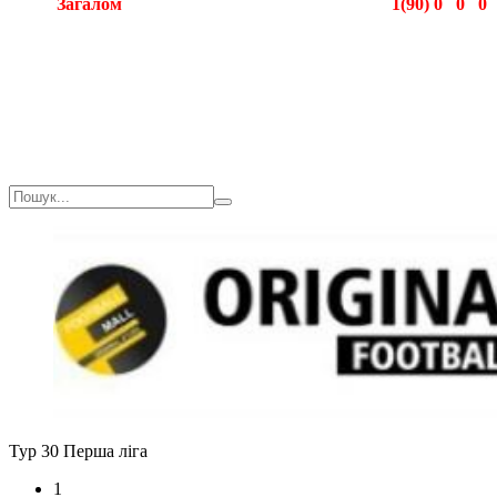
Загалом
1(90)
0
0
0
Загалом
1(90)
0
0
0
Тур 30
Перша ліга
1