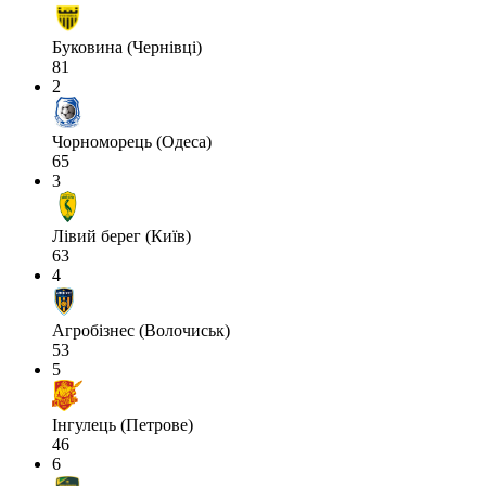
Буковина (Чернівці)
81
2
Чорноморець (Одеса)
65
3
Лівий берег (Київ)
63
4
Агробізнес (Волочиськ)
53
5
Інгулець (Петрове)
46
6