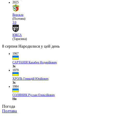
2025
Ворскла
(Полтава)
3:0
ЮКСА
(Тарасівка)
8 серпня
Народилися у цей день
1967
САРТАНІЯ Кахабер Нодарійович
Зх
1979
ХРОЛЬ Геннадій Юрійович
Зх
1984
СОЛЯНИК Руслан Олексійович
Нп
Погода
Полтава