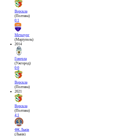
Ворскла
(Полтава)
0:1
Металург
(Маріуполь)
2014
Говерла
(Ужгород)
0:0
Ворскла
(Полтава)
2021
Ворскла
(Полтава)
4:1
ФК Львів
(Львів)