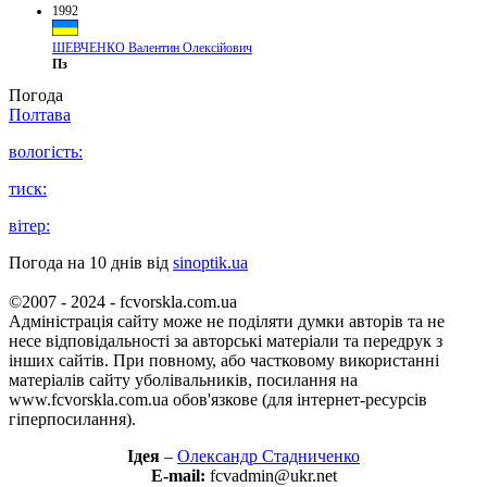
1992
ШЕВЧЕНКО Валентин Олексійович
Пз
Погода
Полтава
вологість:
тиск:
вітер:
Погода на 10 днів від
sinoptik.ua
©2007 - 2024 - fcvorskla.com.ua
Адміністрація сайту може не поділяти думки авторів та не
несе відповідальності за авторські матеріали та передрук з
інших сайтів. При повному, або частковому використанні
матеріалів сайту уболівальників, посилання на
www.fcvorskla.com.ua обов'язкове (для інтернет-ресурсів
гіперпосилання).
Ідея
–
Олександр Стадниченко
E-mail:
fcvadmin@ukr.net