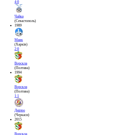
4:0
Чайка
(Севастополь)
1989
Маяк
(Харків)
2:0
Ворскла
(Полтава)
1994
Ворскла
(Полтава)
1:1
Дніпро
(Черкаси)
2015
Ворскла