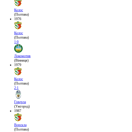
Колос
(Полтава)
1976
Колос
(Полтава)
1:0
Локомотив
(Вінниця)
1979
Колос
(Полтава)
2:1
Говерла
(Ужгород)
1987
Ворскла
(Полтава)