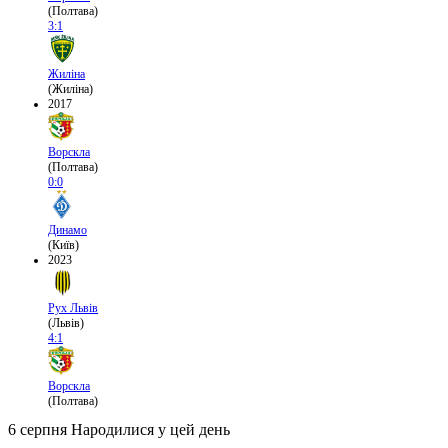
(Полтава)
3:1
Жиліна
(Жиліна)
2017
Ворскла
(Полтава)
0:0
Динамо
(Київ)
2023
Рух Львів
(Львів)
4:1
Ворскла
(Полтава)
6 серпня
Народилися у цей день