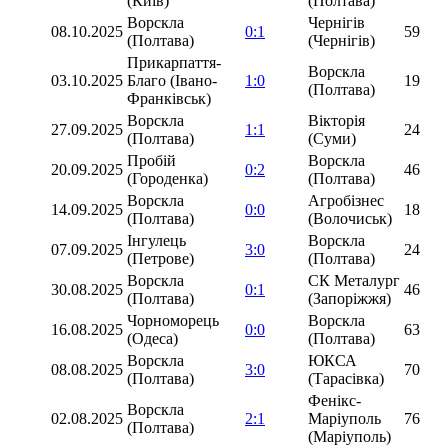
(Київ)
(Полтава)
Ворскла
Чернігів
08.10.2025
0:1
59
(Полтава)
(Чернігів)
Прикарпаття-
Ворскла
03.10.2025
Благо (Івано-
1:0
19
(Полтава)
Франківськ)
Ворскла
Вікторія
27.09.2025
1:1
24
(Полтава)
(Суми)
Пробій
Ворскла
20.09.2025
0:2
46
(Городенка)
(Полтава)
Ворскла
Агробізнес
14.09.2025
0:0
18
(Полтава)
(Волочиськ)
Інгулець
Ворскла
07.09.2025
3:0
24
(Петрове)
(Полтава)
Ворскла
СК Металург
30.08.2025
0:1
46
(Полтава)
(Запоріжжя)
Чорноморець
Ворскла
16.08.2025
0:0
63
(Одеса)
(Полтава)
Ворскла
ЮКСА
08.08.2025
3:0
70
(Полтава)
(Тарасівка)
Фенікс-
Ворскла
02.08.2025
2:1
Маріуполь
76
(Полтава)
(Маріуполь)