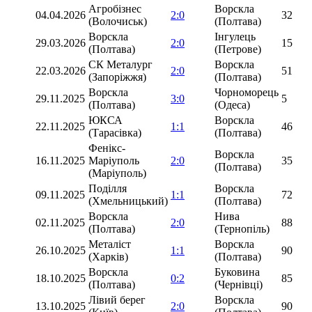
Агробізнес
Ворскла
04.04.2026
2:0
32
(Волочиськ)
(Полтава)
Ворскла
Інгулець
29.03.2026
2:0
15
(Полтава)
(Петрове)
СК Металург
Ворскла
22.03.2026
2:0
51
(Запоріжжя)
(Полтава)
Ворскла
Чорноморець
29.11.2025
3:0
5
(Полтава)
(Одеса)
ЮКСА
Ворскла
22.11.2025
1:1
46
(Тарасівка)
(Полтава)
Фенікс-
Ворскла
16.11.2025
Маріуполь
2:0
35
(Полтава)
(Маріуполь)
Поділля
Ворскла
09.11.2025
1:1
72
(Хмельницький)
(Полтава)
Ворскла
Нива
02.11.2025
2:0
88
(Полтава)
(Тернопіль)
Металіст
Ворскла
26.10.2025
1:1
90
(Харків)
(Полтава)
Ворскла
Буковина
18.10.2025
0:2
85
(Полтава)
(Чернівці)
Лівий берег
Ворскла
13.10.2025
2:0
90