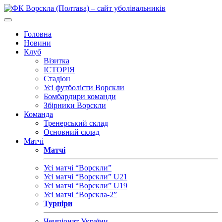
Головна
Новини
Клуб
Візитка
ІСТОРІЯ
Стадіон
Усі футболісти Ворскли
Бомбардири команди
Збірники Ворскли
Команда
Тренерський склад
Основний склад
Матчі
Матчі
Усі матчі “Ворскли”
Усі матчі “Ворскли” U21
Усі матчі “Ворскли” U19
Усі матчі “Ворскла-2”
Турніри
Чемпіонат України