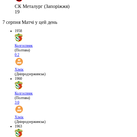
СК Металург (Запоріжжя)
19
7 серпня
Матчі у цей день
1958
Колгоспник
(Полтава)
0:2
Хімік
(Дніпродзержинськ)
1960
Колгоспник
(Полтава)
3:0
Хімік
(Дніпродзержинськ)
1963