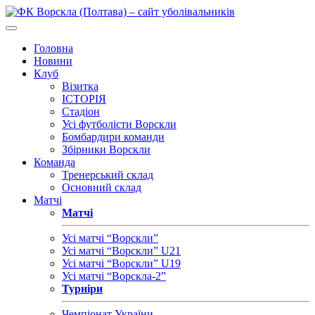
Головна
Новини
Клуб
Візитка
ІСТОРІЯ
Стадіон
Усі футболісти Ворскли
Бомбардири команди
Збірники Ворскли
Команда
Тренерський склад
Основний склад
Матчі
Матчі
Усі матчі “Ворскли”
Усі матчі “Ворскли” U21
Усі матчі “Ворскли” U19
Усі матчі “Ворскла-2”
Турніри
Чемпіонат України