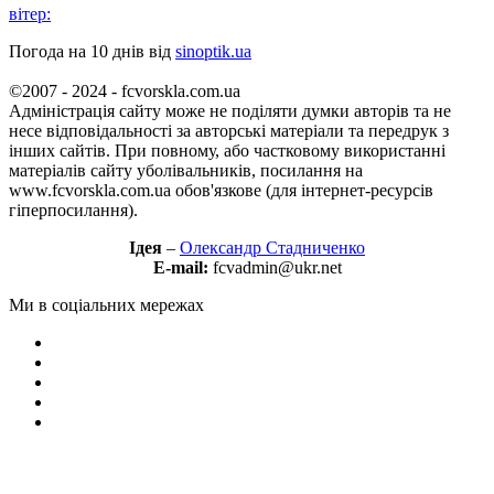
вітер:
Погода на 10 днів від
sinoptik.ua
©2007 - 2024 - fcvorskla.com.ua
Адміністрація сайту може не поділяти думки авторів та не
несе відповідальності за авторські матеріали та передрук з
інших сайтів. При повному, або частковому використанні
матеріалів сайту уболівальників, посилання на
www.fcvorskla.com.ua обов'язкове (для інтернет-ресурсів
гіперпосилання).
Ідея
–
Олександр Стадниченко
E-mail:
fcvadmin@ukr.net
Ми в соціальних мережах