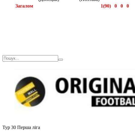
Загалом
1(90)
0
0
0
Загалом
3(270)
0
1
0
Тур 30
Перша ліга