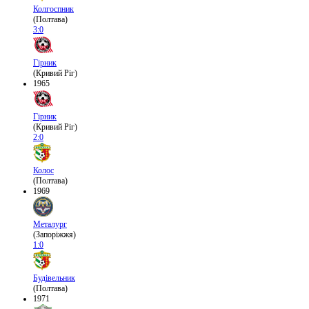
Колгоспник
(Полтава)
3:0
Гірник
(Кривий Ріг)
1965
Гірник
(Кривий Ріг)
2:0
Колос
(Полтава)
1969
Металург
(Запоріжжя)
1:0
Будівельник
(Полтава)
1971