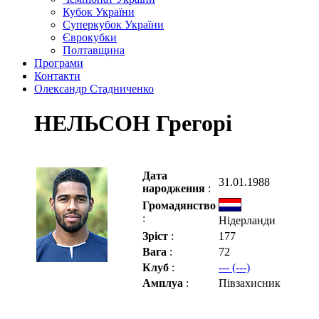
Кубок України
Суперкубок України
Єврокубки
Полтавщина
Програми
Контакти
Олександр Стадниченко
НЕЛЬСОН Грегорі
Дата
31.01.1988
народження
:
Громадянство
:
Нідерланди
Зріст
:
177
Вага
:
72
Клуб
:
--- (---)
Амплуа
:
Півзахисник