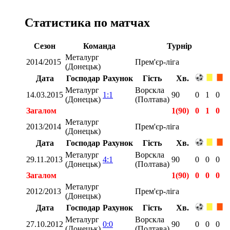
Статистика по матчах
Сезон
Команда
Турнір
Металург
2014/2015
Прем'єр-ліга
(Донецьк)
Дата
Господар
Рахунок
Гість
Хв.
Металург
Ворскла
14.03.2015
1:1
90
0
1
0
(Донецьк)
(Полтава)
Загалом
1(90)
0
1
0
Металург
2013/2014
Прем'єр-ліга
(Донецьк)
Дата
Господар
Рахунок
Гість
Хв.
Металург
Ворскла
29.11.2013
4:1
90
0
0
0
(Донецьк)
(Полтава)
Загалом
1(90)
0
0
0
Металург
2012/2013
Прем'єр-ліга
(Донецьк)
Дата
Господар
Рахунок
Гість
Хв.
Металург
Ворскла
27.10.2012
0:0
90
0
0
0
(Донецьк)
(Полтава)