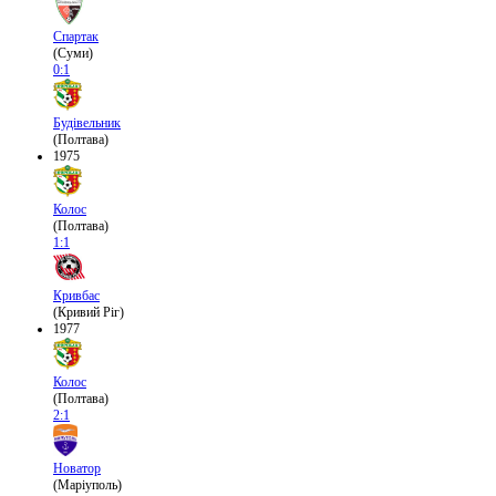
Спартак
(Суми)
0:1
Будівельник
(Полтава)
1975
Колос
(Полтава)
1:1
Кривбас
(Кривий Ріг)
1977
Колос
(Полтава)
2:1
Новатор
(Маріуполь)