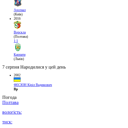
Арсенал
(Київ)
2016
Ворскла
(Полтава)
1:1
Карпати
(Львів)
7 серпня
Народилися у цей день
2002
ФЕСЮН Кіріл Вадимович
Вр
Погода
Полтава
вологість:
тиск: