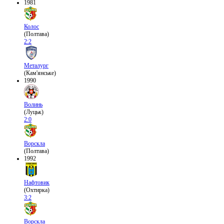
1981
Колос
(Полтава)
2:2
Металург
(Кам'янське)
1990
Волинь
(Луцьк)
2:0
Ворскла
(Полтава)
1992
Нафтовик
(Охтирка)
3:2
Ворскла