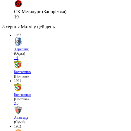
СК Металург (Запоріжжя)
19
8 серпня
Матчі у цей день
1957
Харчовик
(Одеса)
1:1
Колгоспник
(Полтава)
1961
Колгоспник
(Полтава)
2:0
Авангард
(Суми)
1962