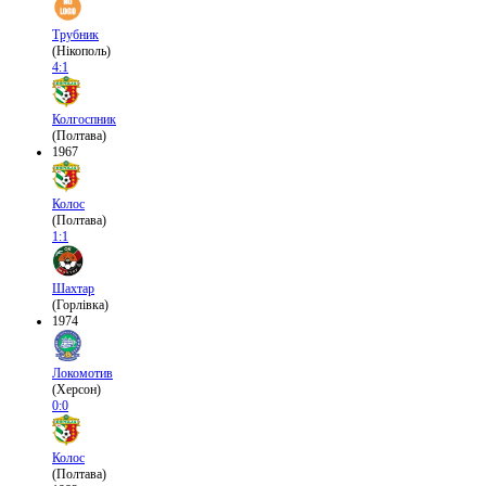
Трубник
(Нікополь)
4:1
Колгоспник
(Полтава)
1967
Колос
(Полтава)
1:1
Шахтар
(Горлівка)
1974
Локомотив
(Херсон)
0:0
Колос
(Полтава)