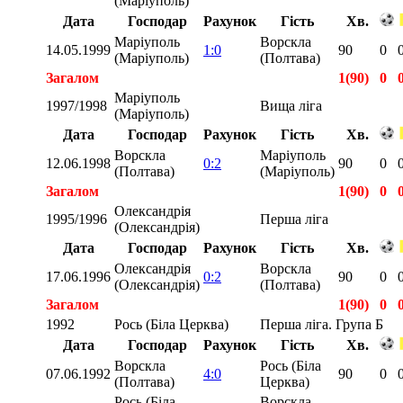
(Маріуполь)
Дата
Господар
Рахунок
Гість
Хв.
Маріуполь
Ворскла
14.05.1999
1:0
90
0
(Маріуполь)
(Полтава)
Загалом
1(90)
0
Маріуполь
1997/1998
Вища ліга
(Маріуполь)
Дата
Господар
Рахунок
Гість
Хв.
Ворскла
Маріуполь
12.06.1998
0:2
90
0
(Полтава)
(Маріуполь)
Загалом
1(90)
0
Олександрія
1995/1996
Перша ліга
(Олександрія)
Дата
Господар
Рахунок
Гість
Хв.
Олександрія
Ворскла
17.06.1996
0:2
90
0
(Олександрія)
(Полтава)
Загалом
1(90)
0
1992
Рось (Біла Церква)
Перша ліга. Група Б
Дата
Господар
Рахунок
Гість
Хв.
Ворскла
Рось (Біла
07.06.1992
4:0
90
0
(Полтава)
Церква)
Рось (Біла
Ворскла