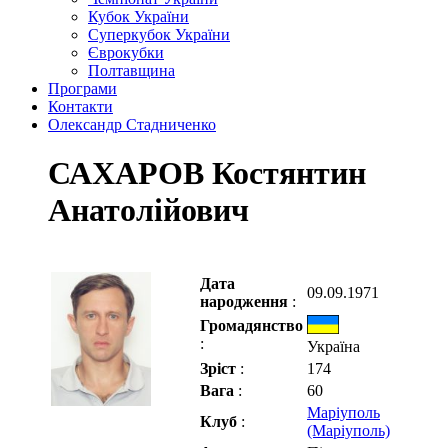
Кубок України
Суперкубок України
Єврокубки
Полтавщина
Програми
Контакти
Олександр Стадниченко
САХАРОВ Костянтин
Анатолійович
Дата
09.09.1971
народження
:
Громадянство
:
Україна
Зріст
:
174
Вага
:
60
Маріуполь
Клуб
:
(Маріуполь)