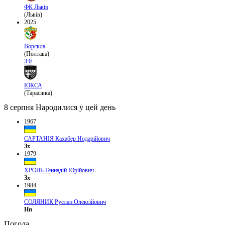
ФК Львів
(Львів)
2025
Ворскла
(Полтава)
3:0
ЮКСА
(Тарасівка)
8 серпня
Народилися у цей день
1967
САРТАНІЯ Кахабер Нодарійович
Зх
1979
ХРОЛЬ Геннадій Юрійович
Зх
1984
СОЛЯНИК Руслан Олексійович
Нп
Погода