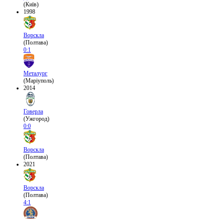
(Київ)
1998
Ворскла
(Полтава)
0:1
Металург
(Маріуполь)
2014
Говерла
(Ужгород)
0:0
Ворскла
(Полтава)
2021
Ворскла
(Полтава)
4:1