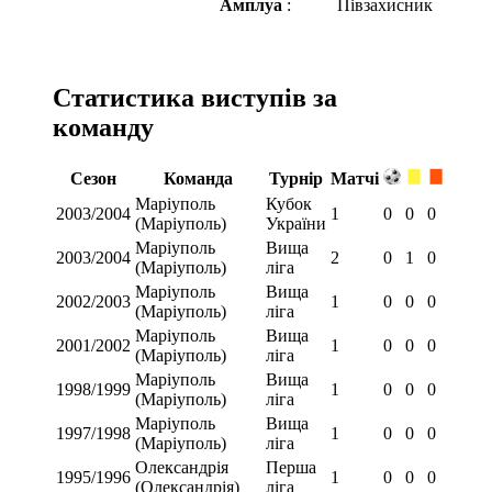
Амплуа
:
Півзахисник
Статистика виступів за
команду
Сезон
Команда
Турнір
Матчі
Маріуполь
Кубок
2003/2004
1
0
0
0
(Маріуполь)
України
Маріуполь
Вища
2003/2004
2
0
1
0
(Маріуполь)
ліга
Маріуполь
Вища
2002/2003
1
0
0
0
(Маріуполь)
ліга
Маріуполь
Вища
2001/2002
1
0
0
0
(Маріуполь)
ліга
Маріуполь
Вища
1998/1999
1
0
0
0
(Маріуполь)
ліга
Маріуполь
Вища
1997/1998
1
0
0
0
(Маріуполь)
ліга
Олександрія
Перша
1995/1996
1
0
0
0
(Олександрія)
ліга