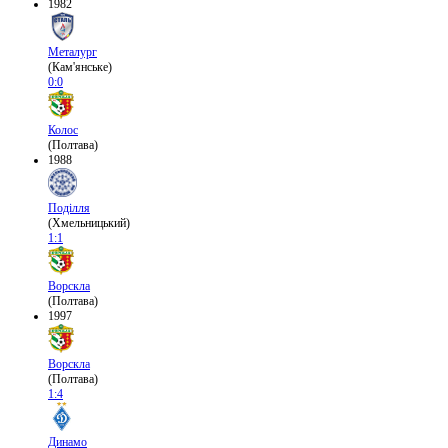
1982
Металург
(Кам'янське)
0:0
Колос
(Полтава)
1988
Поділля
(Хмельницький)
1:1
Ворскла
(Полтава)
1997
Ворскла
(Полтава)
1:4
Динамо