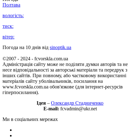
Полтава
вологість:
тиск:
вітер:
Погода на 10 днів від
sinoptik.ua
©2007 - 2024 - fcvorskla.com.ua
Адміністрація сайту може не поділяти думки авторів та не
несе відповідальності за авторські матеріали та передрук з
інших сайтів. При повному, або частковому використанні
матеріалів сайту уболівальників, посилання на
www.fcvorskla.com.ua обов'язкове (для інтернет-ресурсів
гіперпосилання).
Ідея
–
Олександр Стадниченко
E-mail:
fcvadmin@ukr.net
Ми в соціальних мережах