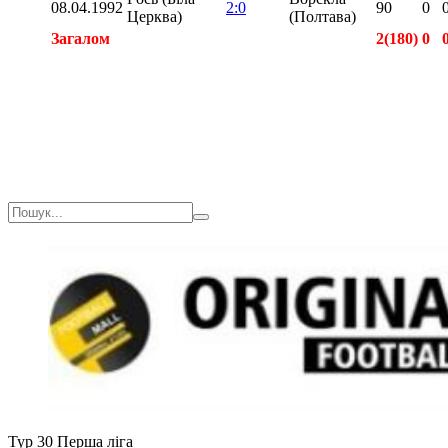
08.04.1992
2:0
90
0
Церква)
(Полтава)
Загалом
2(180)
0
Загалом
6(540)
0
Тур 30
Перша ліга