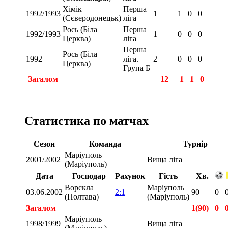
Хімік
Перша
1992/1993
1
1
0
0
(Сєверодонецьк)
ліга
Рось (Біла
Перша
1992/1993
1
0
0
0
Церква)
ліга
Перша
Рось (Біла
1992
ліга.
2
0
0
0
Церква)
Група Б
Загалом
12
1
1
0
Статистика по матчах
Сезон
Команда
Турнір
Маріуполь
2001/2002
Вища ліга
(Маріуполь)
Дата
Господар
Рахунок
Гість
Хв.
Ворскла
Маріуполь
03.06.2002
2:1
90
0
(Полтава)
(Маріуполь)
Загалом
1(90)
0
Маріуполь
1998/1999
Вища ліга