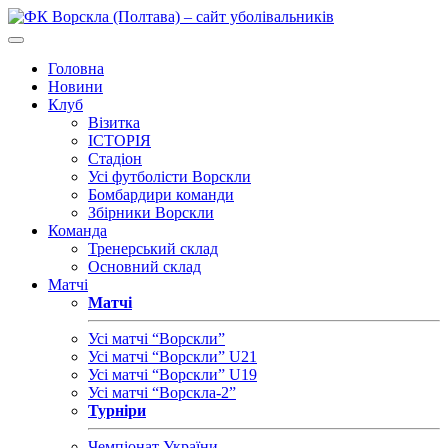
Головна
Новини
Клуб
Візитка
ІСТОРІЯ
Стадіон
Усі футболісти Ворскли
Бомбардири команди
Збірники Ворскли
Команда
Тренерський склад
Основний склад
Матчі
Матчі
Усі матчі “Ворскли”
Усі матчі “Ворскли” U21
Усі матчі “Ворскли” U19
Усі матчі “Ворскла-2”
Турніри
Чемпіонат України