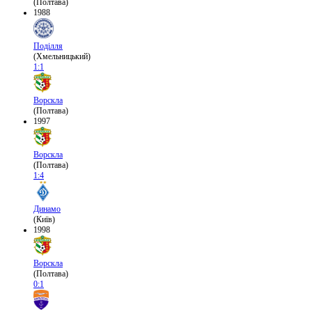
(Полтава)
1988
Поділля
(Хмельницький)
1:1
Ворскла
(Полтава)
1997
Ворскла
(Полтава)
1:4
Динамо
(Київ)
1998
Ворскла
(Полтава)
0:1