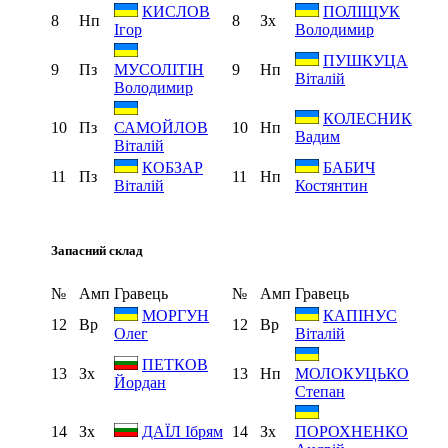
КИСЛОВ
ПОЛІЩУК
8
Нп
8
Зх
Ігор
Володимир
ПУШКУЦА
9
Пз
9
Нп
МУСОЛІТІН
Віталій
Володимир
КОЛЕСНИК
10
Пз
10
Нп
САМОЙЛОВ
Вадим
Віталій
КОБЗАР
БАБИЧ
11
Пз
11
Нп
Віталій
Костянтин
Запасний склад
№
Амп
Гравець
№
Амп
Гравець
МОРГУН
КАПІНУС
12
Вр
12
Вр
Олег
Віталій
ПЕТКОВ
13
Зх
13
Нп
МОЛОКУЦЬКО
Йордан
Степан
14
Зх
14
Зх
ДАЇЛ Ібрям
ПОРОХНЕНКО