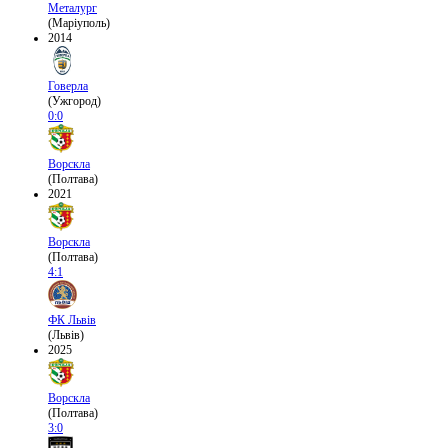
Металург
(Маріуполь)
2014
Говерла
(Ужгород)
0:0
Ворскла
(Полтава)
2021
Ворскла
(Полтава)
4:1
ФК Львів
(Львів)
2025
Ворскла
(Полтава)
3:0