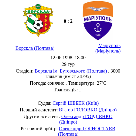
0 : 2
Маріуполь
Ворскла (Полтава)
(Маріуполь)
12.06.1998. 18:00
29 тур
Стадіон:
Ворскла ім. Бутовського (Полтава)
. 3000
глядачів (вміст 24795)
Погода: сонячно , Температура: 27ºC
Трансляція: ...
Суддя:
Сергій ШЕБЕК (Київ)
Перший асистент:
Віктор ГОЛОВКО (Дніпро)
Другий асистент:
Олександр ГОРДІЄНКО
(Дніпро)
Резервний арбітр:
Олександр ГОРНОСТАЄВ
(Полтава)