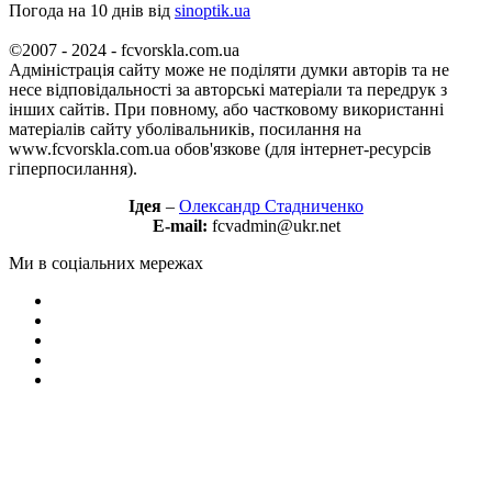
Погода на 10 днів від
sinoptik.ua
©2007 - 2024 - fcvorskla.com.ua
Адміністрація сайту може не поділяти думки авторів та не
несе відповідальності за авторські матеріали та передрук з
інших сайтів. При повному, або частковому використанні
матеріалів сайту уболівальників, посилання на
www.fcvorskla.com.ua обов'язкове (для інтернет-ресурсів
гіперпосилання).
Ідея
–
Олександр Стадниченко
E-mail:
fcvadmin@ukr.net
Ми в соціальних мережах