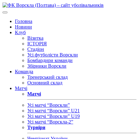
Головна
Новини
Клуб
Візитка
ІСТОРІЯ
Стадіон
Усі футболісти Ворскли
Бомбардири команди
Збірники Ворскли
Команда
Тренерський склад
Основний склад
Матчі
Матчі
Усі матчі “Ворскли”
Усі матчі “Ворскли” U21
Усі матчі “Ворскли” U19
Усі матчі “Ворскла-2”
Турніри
Чемпіонат України