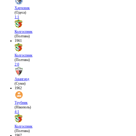
Харчовик
(Одеса)
1:1
Колгоспник
(Полтава)
1961
Колгоспник
(Полтава)
2:0
Авангард
(Суми)
1962
Трубник
(Нікополь)
4:1
Колгоспник
(Полтава)
1967