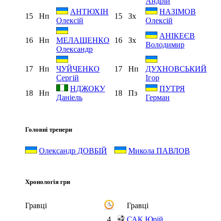
Андрій
АНТЮХІН
НАЗІМОВ
15
Нп
15
Зх
Олексій
Олексій
АНІКЕЄВ
16
Нп
16
Зх
МЕЛАЩЕНКО
Володимир
Олександр
17
Нп
17
Нп
ЧУЙЧЕНКО
ДУХНОВСЬКИЙ
Сергій
Ігор
НДЖОКУ
ПУТРЯ
18
Нп
18
Пз
Даніель
Герман
Головні тренери
Олександр ДОВБІЙ
Микола ПАВЛОВ
Хронологія гри
Гравці
Гравці
4
САК Юрій