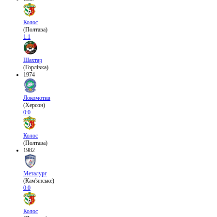
Колос
(Полтава)
1:1
Шахтар
(Горлівка)
1974
Локомотив
(Херсон)
0:0
Колос
(Полтава)
1982
Металург
(Кам'янське)
0:0
Колос