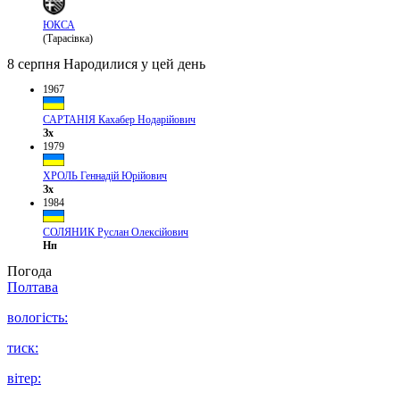
ЮКСА
(Тарасівка)
8 серпня
Народилися у цей день
1967
САРТАНІЯ Кахабер Нодарійович
Зх
1979
ХРОЛЬ Геннадій Юрійович
Зх
1984
СОЛЯНИК Руслан Олексійович
Нп
Погода
Полтава
вологість:
тиск:
вітер: