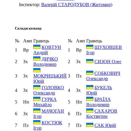
Інспектор:
Валерій СТАРОДУБОВ (Житомир)
Склади команд
№
Амп
Гравець
№
Амп
Гравець
КОВТУН
ШУХОВЦЕВ
1
Вр
1
Вр
Андрій
Ігор
ДИЧКО
2
Зх
2
Зх
СИЗОН Олег
Володимир
СОБКОВИЧ
3
Зх
3
Пз
МОКРИЦЬКИЙ
Олександр
Юрій
ГОЛОВКО
БУКЕЛЬ
4
Зх
4
Зх
Олександр
Юрій
ГУРКА
БРАЇЛА
5
Нп
5
Нп
Михайло
Володимир
МАЧОГАН
САХАРОВ
6
Зх
6
Пз
Ігор
Костянтин
КОСТЮК
7
Пз
7
Пз
САК Юрій
Ігор