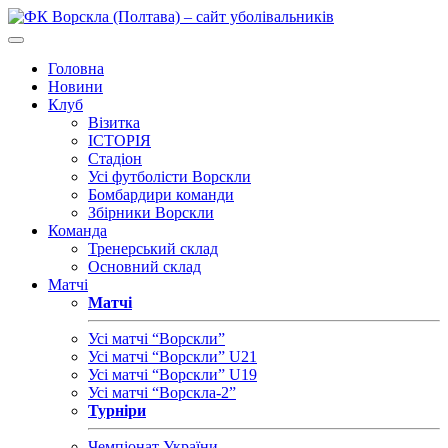
Головна
Новини
Клуб
Візитка
ІСТОРІЯ
Стадіон
Усі футболісти Ворскли
Бомбардири команди
Збірники Ворскли
Команда
Тренерський склад
Основний склад
Матчі
Матчі
Усі матчі “Ворскли”
Усі матчі “Ворскли” U21
Усі матчі “Ворскли” U19
Усі матчі “Ворскла-2”
Турніри
Чемпіонат України