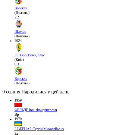
Ворскла
(Полтава)
2:2
Шахтар
(Донецьк)
2024
FC Levy Bereg Kyiv
(Київ)
0:3
Ворскла
(Полтава)
9 серпня
Народилися у цей день
1959
ФЕЛЬДЕ Іван Фридрихович
Вр
1970
БЕЖЕНАР Сергій Миколайович
Зх