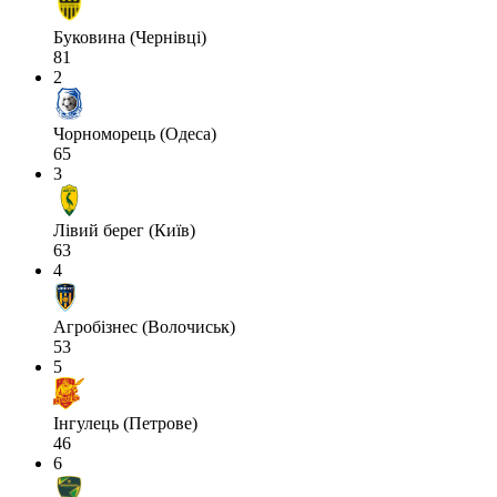
Буковина (Чернівці)
81
2
Чорноморець (Одеса)
65
3
Лівий берег (Київ)
63
4
Агробізнес (Волочиськ)
53
5
Інгулець (Петрове)
46
6