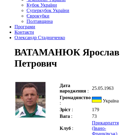
Кубок України
Суперкубок України
Єврокубки
Полтавщина
Програми
Контакти
Олександр Стадниченко
ВАТАМАНЮК Ярослав
Петрович
Дата
25.05.1963
народження
:
Громадянство
Україна
:
Зріст
:
179
Вага
:
73
Прикарпаття
Клуб
:
(Івано-
Франківськ)