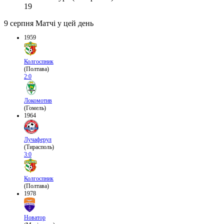
19
9 серпня
Матчі у цей день
1959
Колгоспник
(Полтава)
2:0
Локомотив
(Гомель)
1964
Лучаферул
(Тирасполь)
3:0
Колгоспник
(Полтава)
1978
Новатор