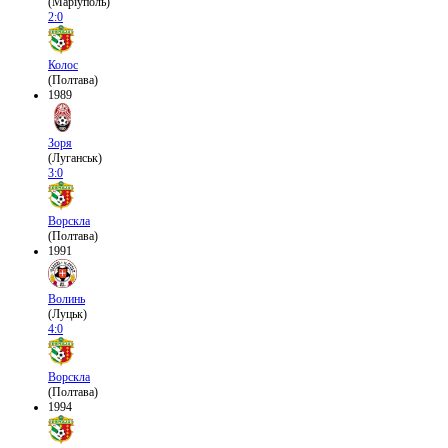
(Маріуполь)
2:0
Колос
(Полтава)
1989
Зоря
(Луганськ)
3:0
Ворскла
(Полтава)
1991
Волинь
(Луцьк)
4:0
Ворскла
(Полтава)
1994