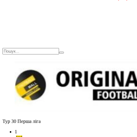
Загалом
9(810)
0
Тур 30
Перша ліга
1