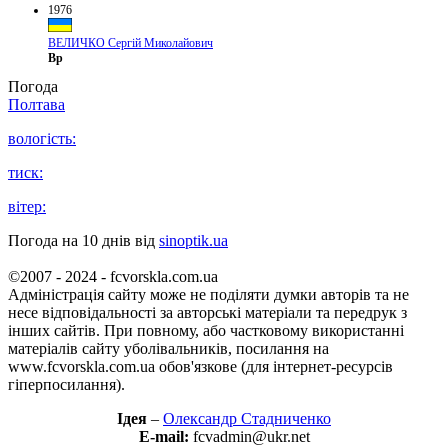
1976
ВЕЛИЧКО Сергій Миколайович
Вр
Погода
Полтава
вологість:
тиск:
вітер:
Погода на 10 днів від
sinoptik.ua
©2007 - 2024 - fcvorskla.com.ua
Адміністрація сайту може не поділяти думки авторів та не
несе відповідальності за авторські матеріали та передрук з
інших сайтів. При повному, або частковому використанні
матеріалів сайту уболівальників, посилання на
www.fcvorskla.com.ua обов'язкове (для інтернет-ресурсів
гіперпосилання).
Ідея
–
Олександр Стадниченко
E-mail:
fcvadmin@ukr.net