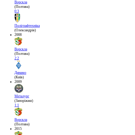
Ворскла
(Полтава)
0:3
Поліграфтехніка
(Олександрія)
2008
Ворскла
(Полтава)
2:2
Динамо
(Київ)
2009
Металург
(Запоріжжя)
1:1
Ворскла
(Полтава)
2015