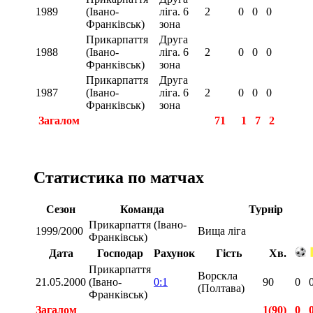
1989
(Івано-
ліга. 6
2
0
0
0
Франківськ)
зона
Прикарпаття
Друга
1988
(Івано-
ліга. 6
2
0
0
0
Франківськ)
зона
Прикарпаття
Друга
1987
(Івано-
ліга. 6
2
0
0
0
Франківськ)
зона
Загалом
71
1
7
2
Статистика по матчах
Сезон
Команда
Турнір
Прикарпаття (Івано-
1999/2000
Вища ліга
Франківськ)
Дата
Господар
Рахунок
Гість
Хв.
Прикарпаття
Ворскла
21.05.2000
(Івано-
0:1
90
0
(Полтава)
Франківськ)
Загалом
1(90)
0