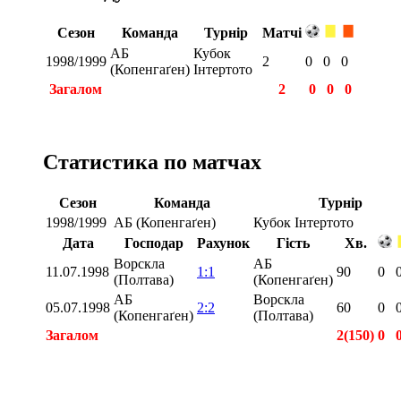
Сезон
Команда
Турнір
Матчі
АБ
Кубок
1998/1999
2
0
0
0
(Копенгаґен)
Інтертото
Загалом
2
0
0
0
Статистика по матчах
Сезон
Команда
Турнір
1998/1999
АБ (Копенгаґен)
Кубок Інтертото
Дата
Господар
Рахунок
Гість
Хв.
Ворскла
АБ
11.07.1998
1:1
90
0
(Полтава)
(Копенгаґен)
АБ
Ворскла
05.07.1998
2:2
60
0
(Копенгаґен)
(Полтава)
Загалом
2(150)
0
Загалом
2(150)
0