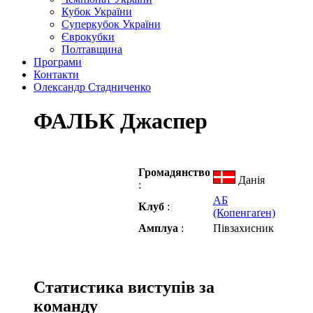
Кубок України
Суперкубок України
Єврокубки
Полтавщина
Програми
Контакти
Олександр Стадниченко
ФАЛЬК Джаспер
Громадянство
Данія
:
АБ
Клуб
:
(Копенгаґен)
Амплуа
:
Півзахисник
Статистика виступів за
команду