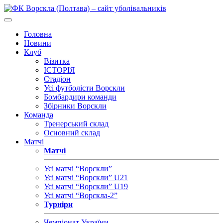
Головна
Новини
Клуб
Візитка
ІСТОРІЯ
Стадіон
Усі футболісти Ворскли
Бомбардири команди
Збірники Ворскли
Команда
Тренерський склад
Основний склад
Матчі
Матчі
Усі матчі “Ворскли”
Усі матчі “Ворскли” U21
Усі матчі “Ворскли” U19
Усі матчі “Ворскла-2”
Турніри
Чемпіонат України