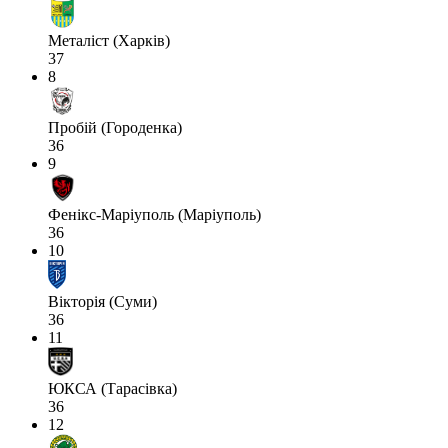
Металіст (Харків)
37
8
Пробій (Городенка)
36
9
Фенікс-Маріуполь (Маріуполь)
36
10
Вікторія (Суми)
36
11
ЮКСА (Тарасівка)
36
12