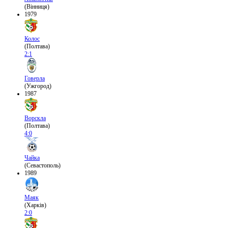
(Вінниця)
1979
Колос
(Полтава)
2:1
Говерла
(Ужгород)
1987
Ворскла
(Полтава)
4:0
Чайка
(Севастополь)
1989
Маяк
(Харків)
2:0