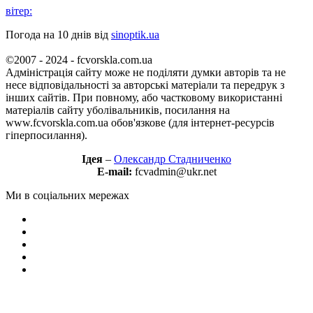
вітер:
Погода на 10 днів від
sinoptik.ua
©2007 - 2024 - fcvorskla.com.ua
Адміністрація сайту може не поділяти думки авторів та не
несе відповідальності за авторські матеріали та передрук з
інших сайтів. При повному, або частковому використанні
матеріалів сайту уболівальників, посилання на
www.fcvorskla.com.ua обов'язкове (для інтернет-ресурсів
гіперпосилання).
Ідея
–
Олександр Стадниченко
E-mail:
fcvadmin@ukr.net
Ми в соціальних мережах