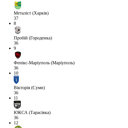
Металіст (Харків)
37
8
Пробій (Городенка)
36
9
Фенікс-Маріуполь (Маріуполь)
36
10
Вікторія (Суми)
36
11
ЮКСА (Тарасівка)
36
12