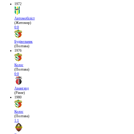
1972
Автомобіліст
(Житомир)
0:0
Будівельник
(Полтава)
1976
Колос
(Полтава)
0:0
Авангард
(Рівне)
1980
Колос
(Полтава)
1:1