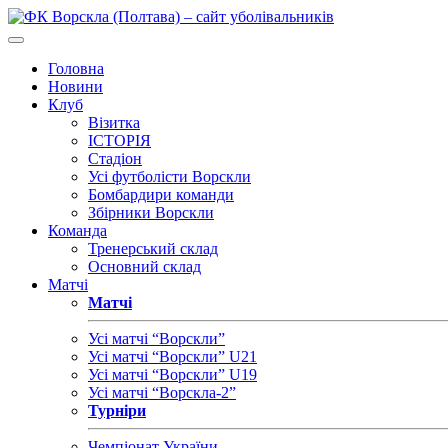
Головна
Новини
Клуб
Візитка
ІСТОРІЯ
Стадіон
Усі футболісти Ворскли
Бомбардири команди
Збірники Ворскли
Команда
Тренерський склад
Основний склад
Матчі
Матчі
Усі матчі “Ворскли”
Усі матчі “Ворскли” U21
Усі матчі “Ворскли” U19
Усі матчі “Ворскла-2”
Турніри
Чемпіонат України