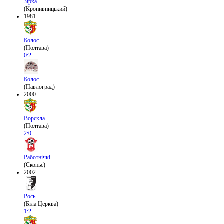
Зірка
(Кропивницький)
1981
Колос
(Полтава)
0:2
Колос
(Павлоград)
2000
Ворскла
(Полтава)
2:0
Работнічкі
(Скопьє)
2002
Рось
(Біла Церква)
1:2