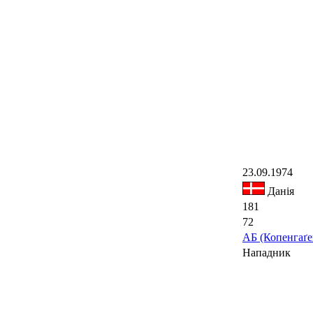
23.09.1974
Данія
181
72
АБ (Копенгаґе
Нападник