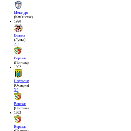
Металург
(Кам'янське)
1990
Волинь
(Луцьк)
2:0
Ворскла
(Полтава)
1992
Нафтовик
(Охтирка)
3:2
Ворскла
(Полтава)
1993
Ворскла