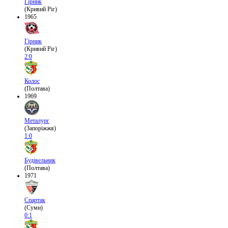
Гірник
(Кривий Ріг)
1965
Гірник
(Кривий Ріг)
2:0
Колос
(Полтава)
1969
Металург
(Запоріжжя)
1:0
Будівельник
(Полтава)
1971
Спартак
(Суми)
0:1