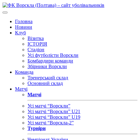
Головна
Новини
Клуб
Візитка
ІСТОРІЯ
Стадіон
Усі футболісти Ворскли
Бомбардири команди
Збірники Ворскли
Команда
Тренерський склад
Основний склад
Матчі
Матчі
Усі матчі “Ворскли”
Усі матчі “Ворскли” U21
Усі матчі “Ворскли” U19
Усі матчі “Ворскла-2”
Турніри
Чемпіонат України