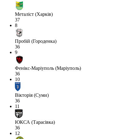
Металіст (Харків)
37
8
Пробій (Городенка)
36
9
Фенікс-Маріуполь (Маріуполь)
36
10
Вікторія (Суми)
36
11
ЮКСА (Тарасівка)
36
12