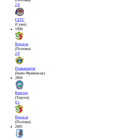
(Полтава)
2:0
СБТС
(Суми)
1999
Ворскла
(Полтава)
2:0
Прикарпаття
(Івано-Франківськ)
2004
Кристал
(Херсон)
0:1
Ворскла
(Полтава)
2005