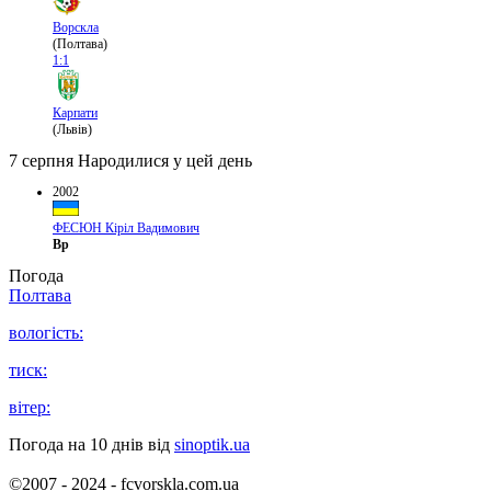
Ворскла
(Полтава)
1:1
Карпати
(Львів)
7 серпня
Народилися у цей день
2002
ФЕСЮН Кіріл Вадимович
Вр
Погода
Полтава
вологість:
тиск:
вітер:
Погода на 10 днів від
sinoptik.ua
©2007 - 2024 - fcvorskla.com.ua