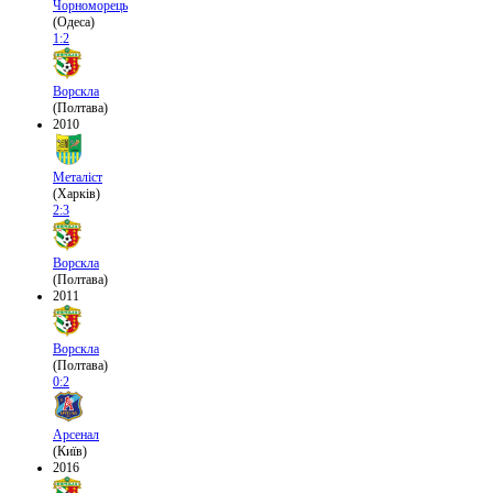
Чорноморець
(Одеса)
1:2
Ворскла
(Полтава)
2010
Металіст
(Харків)
2:3
Ворскла
(Полтава)
2011
Ворскла
(Полтава)
0:2
Арсенал
(Київ)
2016