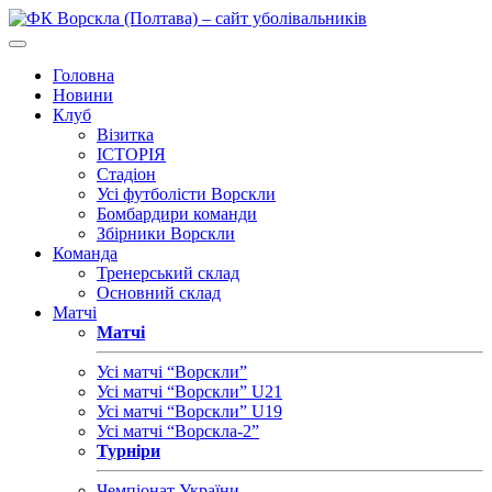
Головна
Новини
Клуб
Візитка
ІСТОРІЯ
Стадіон
Усі футболісти Ворскли
Бомбардири команди
Збірники Ворскли
Команда
Тренерський склад
Основний склад
Матчі
Матчі
Усі матчі “Ворскли”
Усі матчі “Ворскли” U21
Усі матчі “Ворскли” U19
Усі матчі “Ворскла-2”
Турніри
Чемпіонат України