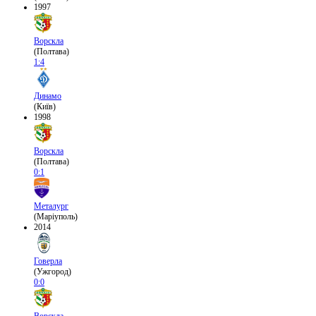
1997
Ворскла
(Полтава)
1:4
Динамо
(Київ)
1998
Ворскла
(Полтава)
0:1
Металург
(Маріуполь)
2014
Говерла
(Ужгород)
0:0
Ворскла