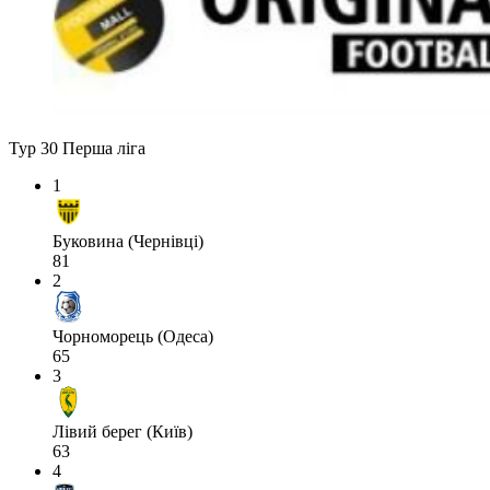
Тур 30
Перша ліга
1
Буковина (Чернівці)
81
2
Чорноморець (Одеса)
65
3
Лівий берег (Київ)
63
4