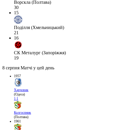
Ворскла (Полтава)
30
15
Поділля (Хмельницький)
21
16
СК Металург (Запоріжжя)
19
8 серпня
Матчі у цей день
1957
Харчовик
(Одеса)
1:1
Колгоспник
(Полтава)
1961