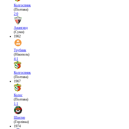
Колгоспник
(Полтава)
2:0
Авангард
(Суми)
1962
Трубник
(Нікополь)
4:1
Колгоспник
(Полтава)
1967
Колос
(Полтава)
1:1
Шахтар
(Горлівка)
1974