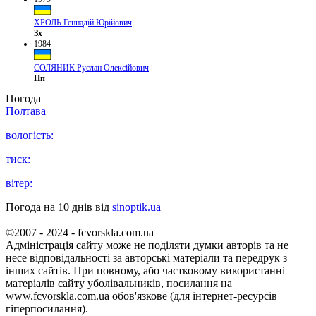
ХРОЛЬ Геннадій Юрійович
Зх
1984
СОЛЯНИК Руслан Олексійович
Нп
Погода
Полтава
вологість:
тиск:
вітер:
Погода на 10 днів від
sinoptik.ua
©2007 - 2024 - fcvorskla.com.ua
Адміністрація сайту може не поділяти думки авторів та не
несе відповідальності за авторські матеріали та передрук з
інших сайтів. При повному, або частковому використанні
матеріалів сайту уболівальників, посилання на
www.fcvorskla.com.ua обов'язкове (для інтернет-ресурсів
гіперпосилання).