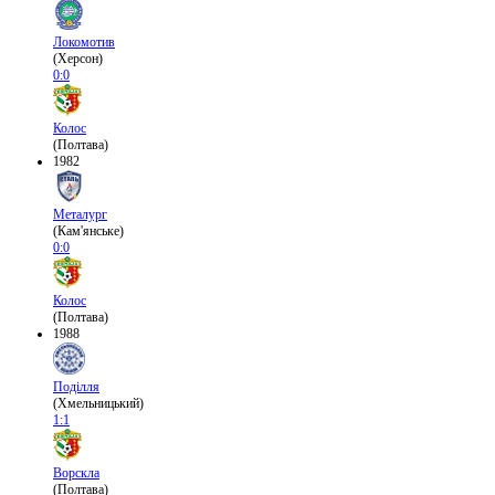
Локомотив
(Херсон)
0:0
Колос
(Полтава)
1982
Металург
(Кам'янське)
0:0
Колос
(Полтава)
1988
Поділля
(Хмельницький)
1:1
Ворскла
(Полтава)