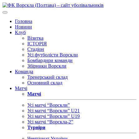
Головна
Новини
Клуб
Візитка
ІСТОРІЯ
Стадіон
Усі футболісти Ворскли
Бомбардири команди
Збірники Ворскли
Команда
Тренерський склад
Основний склад
Матчі
Матчі
Усі матчі “Ворскли”
Усі матчі “Ворскли” U21
Усі матчі “Ворскли” U19
Усі матчі “Ворскла-2”
Турніри
Чемпіонат України