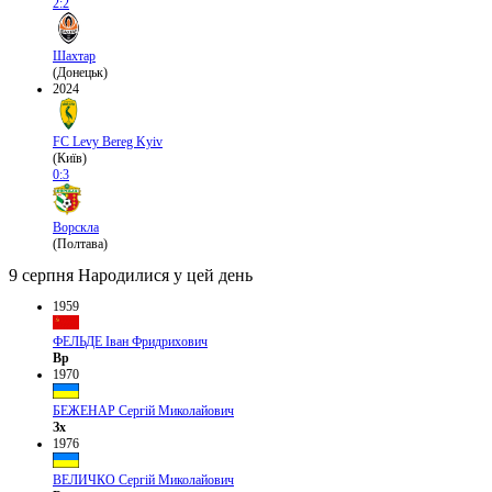
2:2
Шахтар
(Донецьк)
2024
FC Levy Bereg Kyiv
(Київ)
0:3
Ворскла
(Полтава)
9 серпня
Народилися у цей день
1959
ФЕЛЬДЕ Іван Фридрихович
Вр
1970
БЕЖЕНАР Сергій Миколайович
Зх
1976
ВЕЛИЧКО Сергій Миколайович