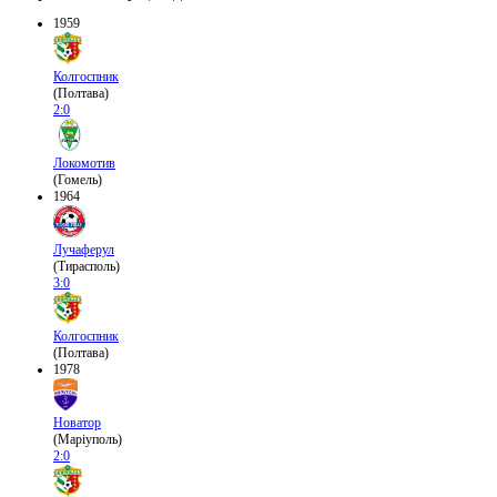
1959
Колгоспник
(Полтава)
2:0
Локомотив
(Гомель)
1964
Лучаферул
(Тирасполь)
3:0
Колгоспник
(Полтава)
1978
Новатор
(Маріуполь)
2:0