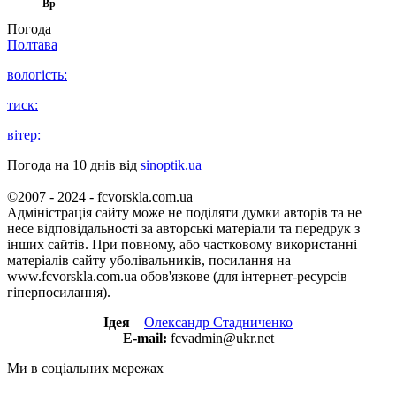
Вр
Погода
Полтава
вологість:
тиск:
вітер:
Погода на 10 днів від
sinoptik.ua
©2007 - 2024 - fcvorskla.com.ua
Адміністрація сайту може не поділяти думки авторів та не
несе відповідальності за авторські матеріали та передрук з
інших сайтів. При повному, або частковому використанні
матеріалів сайту уболівальників, посилання на
www.fcvorskla.com.ua обов'язкове (для інтернет-ресурсів
гіперпосилання).
Ідея
–
Олександр Стадниченко
E-mail:
fcvadmin@ukr.net
Ми в соціальних мережах