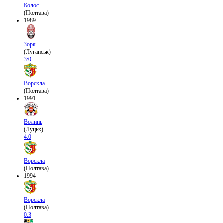
Колос
(Полтава)
1989
Зоря
(Луганськ)
3:0
Ворскла
(Полтава)
1991
Волинь
(Луцьк)
4:0
Ворскла
(Полтава)
1994
Ворскла
(Полтава)
0:3