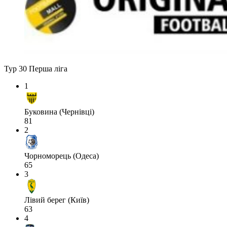
Тур 30
Перша ліга
1
Буковина (Чернівці)
81
2
Чорноморець (Одеса)
65
3
Лівий берег (Київ)
63
4