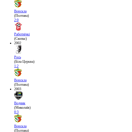
Ворскла
(Полтава)
2:0
Работнічкі
(Скопьє)
2002
Рось
(Біла Церква)
1:2
Ворскла
(Полтава)
2003
Водник
(Миколаїв)
0:3
Ворскла
(Полтава)