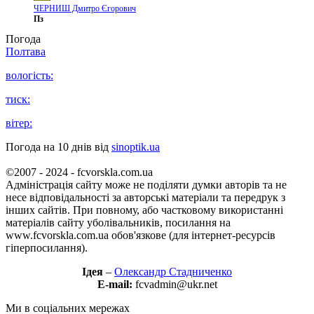
ЧЕРНИШ Дмитро Єгорович
Пз
Погода
Полтава
вологість:
тиск:
вітер:
Погода на 10 днів від
sinoptik.ua
©2007 - 2024 - fcvorskla.com.ua
Адміністрація сайту може не поділяти думки авторів та не
несе відповідальності за авторські матеріали та передрук з
інших сайтів. При повному, або частковому використанні
матеріалів сайту уболівальників, посилання на
www.fcvorskla.com.ua обов'язкове (для інтернет-ресурсів
гіперпосилання).
Ідея
–
Олександр Стадниченко
E-mail:
fcvadmin@ukr.net
Ми в соціальних мережах