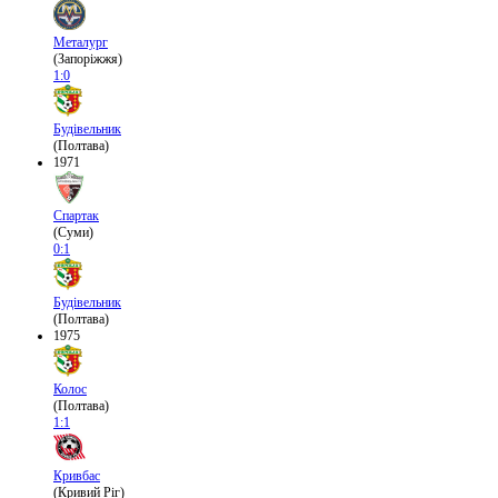
Металург
(Запоріжжя)
1:0
Будівельник
(Полтава)
1971
Спартак
(Суми)
0:1
Будівельник
(Полтава)
1975
Колос
(Полтава)
1:1
Кривбас
(Кривий Ріг)