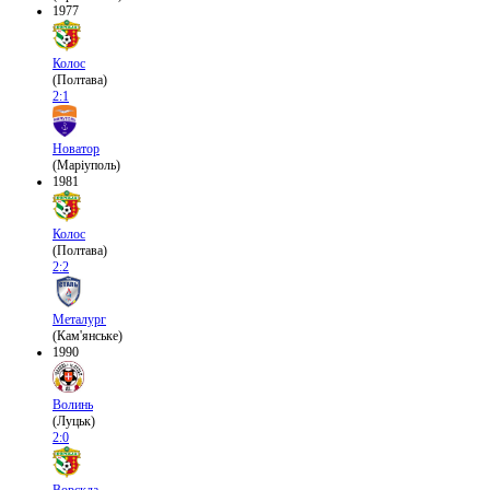
1977
Колос
(Полтава)
2:1
Новатор
(Маріуполь)
1981
Колос
(Полтава)
2:2
Металург
(Кам'янське)
1990
Волинь
(Луцьк)
2:0
Ворскла