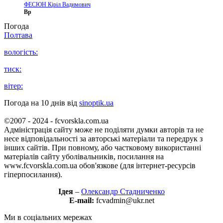
ФЕСЮН Кіріл Вадимович
Вр
Погода
Полтава
вологість:
тиск:
вітер:
Погода на 10 днів від
sinoptik.ua
©2007 - 2024 - fcvorskla.com.ua
Адміністрація сайту може не поділяти думки авторів та не
несе відповідальності за авторські матеріали та передрук з
інших сайтів. При повному, або частковому використанні
матеріалів сайту уболівальників, посилання на
www.fcvorskla.com.ua обов'язкове (для інтернет-ресурсів
гіперпосилання).
Ідея
–
Олександр Стадниченко
E-mail:
fcvadmin@ukr.net
Ми в соціальних мережах