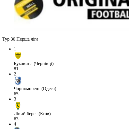
Тур 30
Перша ліга
1
Буковина (Чернівці)
81
2
Чорноморець (Одеса)
65
3
Лівий берег (Київ)
63
4