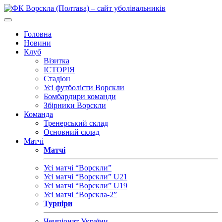
Головна
Новини
Клуб
Візитка
ІСТОРІЯ
Стадіон
Усі футболісти Ворскли
Бомбардири команди
Збірники Ворскли
Команда
Тренерський склад
Основний склад
Матчі
Матчі
Усі матчі “Ворскли”
Усі матчі “Ворскли” U21
Усі матчі “Ворскли” U19
Усі матчі “Ворскла-2”
Турніри
Чемпіонат України