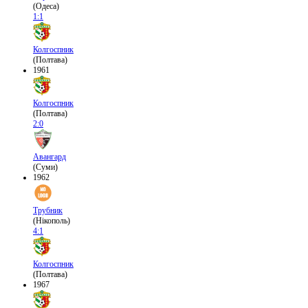
(Одеса)
1:1
Колгоспник
(Полтава)
1961
Колгоспник
(Полтава)
2:0
Авангард
(Суми)
1962
Трубник
(Нікополь)
4:1
Колгоспник
(Полтава)
1967