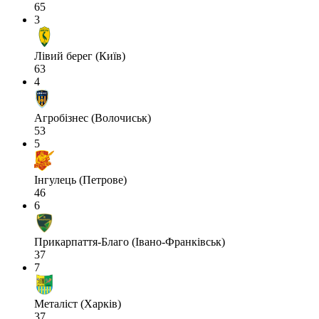
65
3
Лівий берег (Київ)
63
4
Агробізнес (Волочиськ)
53
5
Інгулець (Петрове)
46
6
Прикарпаття-Благо (Івано-Франківськ)
37
7
Металіст (Харків)
37