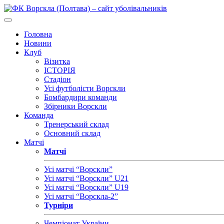
Головна
Новини
Клуб
Візитка
ІСТОРІЯ
Стадіон
Усі футболісти Ворскли
Бомбардири команди
Збірники Ворскли
Команда
Тренерський склад
Основний склад
Матчі
Матчі
Усі матчі “Ворскли”
Усі матчі “Ворскли” U21
Усі матчі “Ворскли” U19
Усі матчі “Ворскла-2”
Турніри
Чемпіонат України