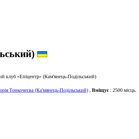
льський)
й клуб «Епіцентр» (Кам'янець-Подільський)
горія Тонкочеєва (Ка'мянець-Подільський)
,
Вміщує
: 2500 місць.