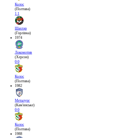
Колос
(Полтава)
1:1
Шахтар
(Горлівка)
1974
Локомотив
(Херсон)
0:0
Колос
(Полтава)
1982
Металург
(Кам'янське)
0:0
Колос
(Полтава)
1988