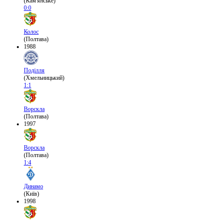
(Кам'янське)
0:0
Колос
(Полтава)
1988
Поділля
(Хмельницький)
1:1
Ворскла
(Полтава)
1997
Ворскла
(Полтава)
1:4
Динамо
(Київ)
1998