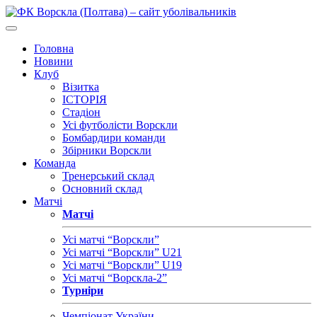
Головна
Новини
Клуб
Візитка
ІСТОРІЯ
Стадіон
Усі футболісти Ворскли
Бомбардири команди
Збірники Ворскли
Команда
Тренерський склад
Основний склад
Матчі
Матчі
Усі матчі “Ворскли”
Усі матчі “Ворскли” U21
Усі матчі “Ворскли” U19
Усі матчі “Ворскла-2”
Турніри
Чемпіонат України