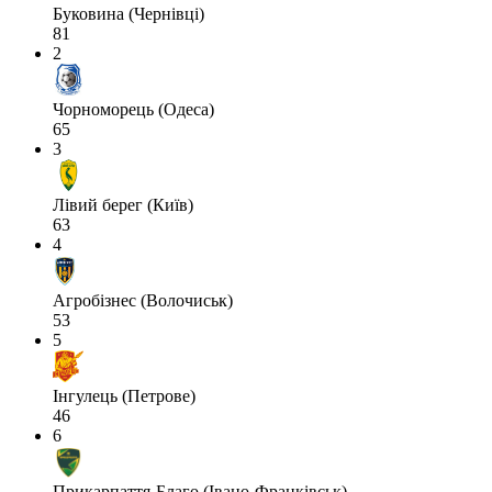
Буковина (Чернівці)
81
2
Чорноморець (Одеса)
65
3
Лівий берег (Київ)
63
4
Агробізнес (Волочиськ)
53
5
Інгулець (Петрове)
46
6
Прикарпаття-Благо (Івано-Франківськ)