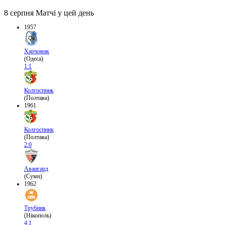
8 серпня
Матчі у цей день
1957
Харчовик
(Одеса)
1:1
Колгоспник
(Полтава)
1961
Колгоспник
(Полтава)
2:0
Авангард
(Суми)
1962
Трубник
(Нікополь)
4:1