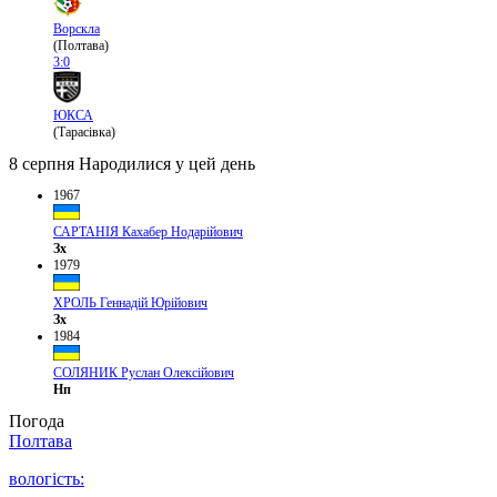
Ворскла
(Полтава)
3:0
ЮКСА
(Тарасівка)
8 серпня
Народилися у цей день
1967
САРТАНІЯ Кахабер Нодарійович
Зх
1979
ХРОЛЬ Геннадій Юрійович
Зх
1984
СОЛЯНИК Руслан Олексійович
Нп
Погода
Полтава
вологість: