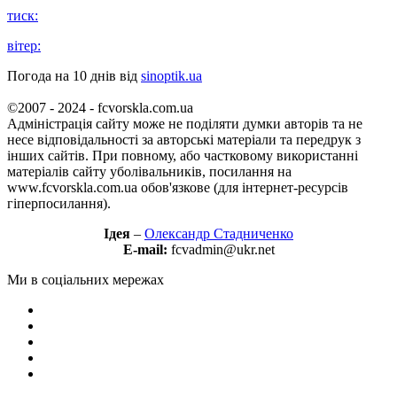
тиск:
вітер:
Погода на 10 днів від
sinoptik.ua
©2007 - 2024 - fcvorskla.com.ua
Адміністрація сайту може не поділяти думки авторів та не
несе відповідальності за авторські матеріали та передрук з
інших сайтів. При повному, або частковому використанні
матеріалів сайту уболівальників, посилання на
www.fcvorskla.com.ua обов'язкове (для інтернет-ресурсів
гіперпосилання).
Ідея
–
Олександр Стадниченко
E-mail:
fcvadmin@ukr.net
Ми в соціальних мережах