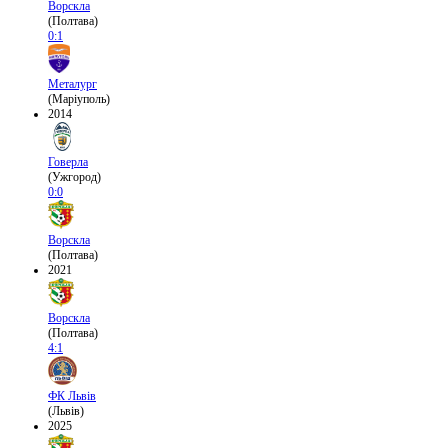
Ворскла
(Полтава)
0:1
Металург
(Маріуполь)
2014
Говерла
(Ужгород)
0:0
Ворскла
(Полтава)
2021
Ворскла
(Полтава)
4:1
ФК Львів
(Львів)
2025