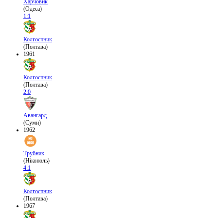
Харчовик
(Одеса)
1:1
Колгоспник
(Полтава)
1961
Колгоспник
(Полтава)
2:0
Авангард
(Суми)
1962
Трубник
(Нікополь)
4:1
Колгоспник
(Полтава)
1967