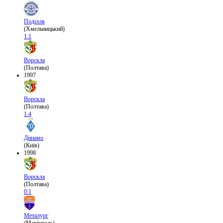
Поділля
(Хмельницький)
1:1
Ворскла
(Полтава)
1997
Ворскла
(Полтава)
1:4
Динамо
(Київ)
1998
Ворскла
(Полтава)
0:1
Металург