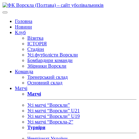
Головна
Новини
Клуб
Візитка
ІСТОРІЯ
Стадіон
Усі футболісти Ворскли
Бомбардири команди
Збірники Ворскли
Команда
Тренерський склад
Основний склад
Матчі
Матчі
Усі матчі “Ворскли”
Усі матчі “Ворскли” U21
Усі матчі “Ворскли” U19
Усі матчі “Ворскла-2”
Турніри
Чемпіонат України