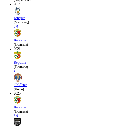
(Маріуполь)
2014
Говерла
(Ужгород)
0:0
Ворскла
(Полтава)
2021
Ворскла
(Полтава)
4:1
ФК Львів
(Львів)
2025
Ворскла
(Полтава)
3:0