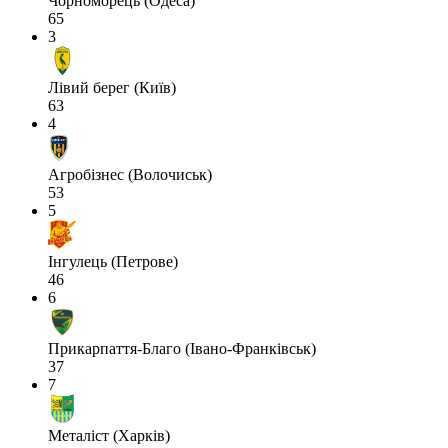
Чорноморець (Одеса)
65
3
Лівий берег (Київ)
63
4
Агробізнес (Волочиськ)
53
5
Інгулець (Петрове)
46
6
Прикарпаття-Благо (Івано-Франківськ)
37
7
Металіст (Харків)