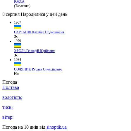
ЮКСА
(Тарасівка)
8 серпня
Народилися у цей день
1967
САРТАНІЯ Кахабер Нодарійович
Зх
1979
ХРОЛЬ Геннадій Юрійович
Зх
1984
СОЛЯНИК Руслан Олексійович
Нп
Погода
Полтава
вологість:
тиск:
вітер:
Погода на 10 днів від
sinoptik.ua