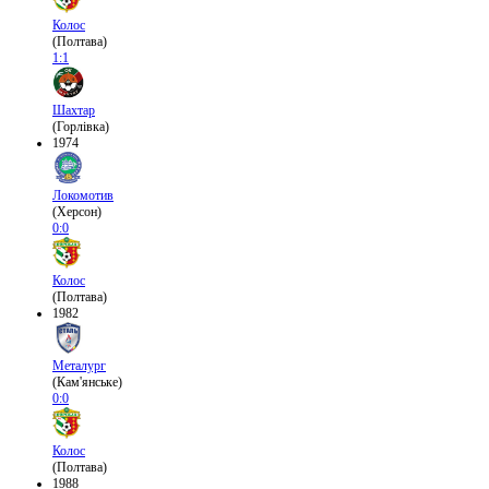
Колос
(Полтава)
1:1
Шахтар
(Горлівка)
1974
Локомотив
(Херсон)
0:0
Колос
(Полтава)
1982
Металург
(Кам'янське)
0:0
Колос
(Полтава)
1988