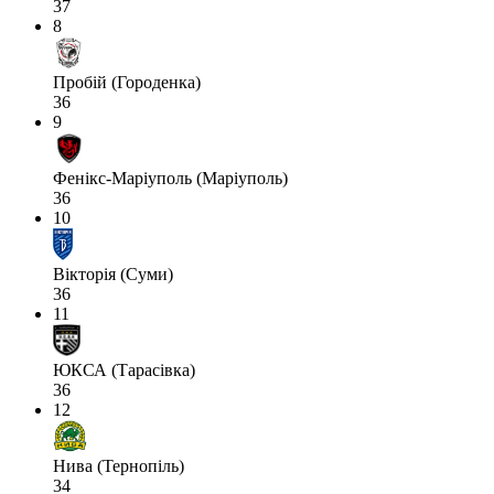
37
8
Пробій (Городенка)
36
9
Фенікс-Маріуполь (Маріуполь)
36
10
Вікторія (Суми)
36
11
ЮКСА (Тарасівка)
36
12
Нива (Тернопіль)
34