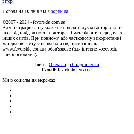
вітер:
Погода на 10 днів від
sinoptik.ua
©2007 - 2024 - fcvorskla.com.ua
Адміністрація сайту може не поділяти думки авторів та не
несе відповідальності за авторські матеріали та передрук з
інших сайтів. При повному, або частковому використанні
матеріалів сайту уболівальників, посилання на
www.fcvorskla.com.ua обов'язкове (для інтернет-ресурсів
гіперпосилання).
Ідея
–
Олександр Стадниченко
E-mail:
fcvadmin@ukr.net
Ми в соціальних мережах