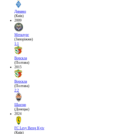
Динамо
(Київ)
2009
Металург
(Запоріжжя)
1:1
Ворскла
(Полтава)
2015
Ворскла
(Полтава)
2:2
Шахтар
(Донецьк)
2024
FC Levy Bereg Kyiv
(Київ)