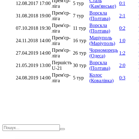
Прем'єр-
Сталь
12.08.2017
17:00
5 тур
0:1
ліга
(Кам'янське)
Прем'єр-
Ворскла
31.08.2018
19:00
7 тур
2:1
ліга
(Полтава)
Прем'єр-
Ворскла
07.10.2018
19:30
11 тур
0:2
ліга
(Полтава)
Прем'єр-
Маріуполь
24.11.2018
14:00
16 тур
1:0
ліга
(Маріуполь)
Прем'єр-
Чорноморець
27.04.2019
14:00
26 тур
1:2
ліга
(Одеса)
Першість
Ворскла
21.05.2019
13:00
30 тур
2:0
U-21
(Полтава)
Прем'єр-
Колос
24.08.2019
14:00
5 тур
0:3
ліга
(Ковалівка)