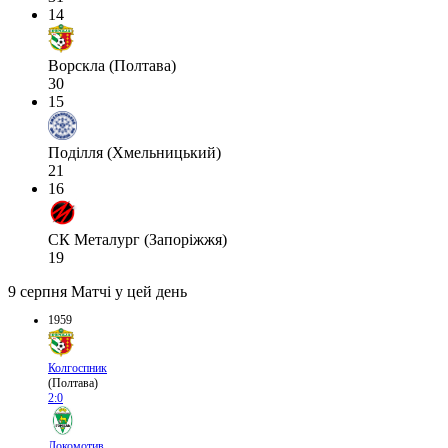
14
Ворскла (Полтава)
30
15
Поділля (Хмельницький)
21
16
СК Металург (Запоріжжя)
19
9 серпня
Матчі у цей день
1959
Колгоспник
(Полтава)
2:0
Локомотив