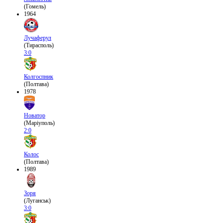
(Гомель)
1964
Лучаферул
(Тирасполь)
3:0
Колгоспник
(Полтава)
1978
Новатор
(Маріуполь)
2:0
Колос
(Полтава)
1989
Зоря
(Луганськ)
3:0