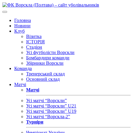
Головна
Новини
Клуб
Візитка
ІСТОРІЯ
Стадіон
Усі футболісти Ворскли
Бомбардири команди
Збірники Ворскли
Команда
Тренерський склад
Основний склад
Матчі
Матчі
Усі матчі “Ворскли”
Усі матчі “Ворскли” U21
Усі матчі “Ворскли” U19
Усі матчі “Ворскла-2”
Турніри
Чемпіонат України