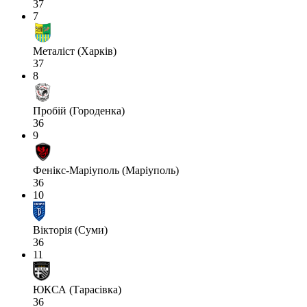
37
7
Металіст (Харків)
37
8
Пробій (Городенка)
36
9
Фенікс-Маріуполь (Маріуполь)
36
10
Вікторія (Суми)
36
11
ЮКСА (Тарасівка)
36