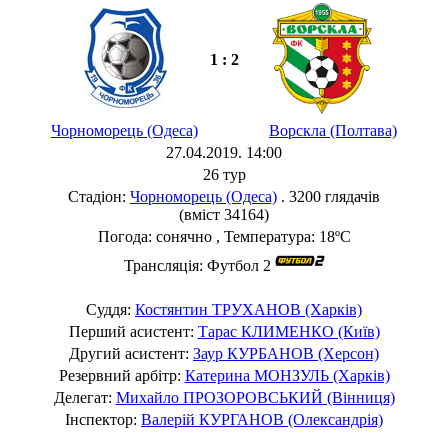
1 : 2
Чорноморець (Одеса)
Ворскла (Полтава)
27.04.2019. 14:00
26 тур
Стадіон:
Чорноморець (Одеса)
. 3200 глядачів
(вміст 34164)
Погода: сонячно , Температура: 18ºC
Трансляція: Футбол 2
Суддя:
Костянтин ТРУХАНОВ (Харків)
Перший асистент:
Тарас КЛИМЕНКО (Київ)
Другий асистент:
Заур КУРБАНОВ (Херсон)
Резервний арбітр:
Катерина МОНЗУЛЬ (Харків)
Делегат:
Михайло ПРОЗОРОВСЬКИЙ (Вінниця)
Інспектор:
Валерій КУРГАНОВ (Олександрія)