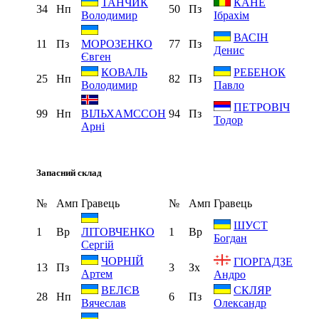
ТАНЧИК
КАНЕ
34
Нп
50
Пз
Володимир
Ібрахім
ВАСІН
11
Пз
77
Пз
МОРОЗЕНКО
Денис
Євген
КОВАЛЬ
РЕБЕНОК
25
Нп
82
Пз
Володимир
Павло
ПЕТРОВІЧ
99
Нп
94
Пз
ВІЛЬХАМССОН
Тодор
Арні
Запасний склад
№
Амп
Гравець
№
Амп
Гравець
ШУСТ
1
Вр
1
Вр
ЛІТОВЧЕНКО
Богдан
Сергій
ЧОРНІЙ
ГІОРГАДЗЕ
13
Пз
3
Зх
Артем
Андро
ВЕЛЄВ
СКЛЯР
28
Нп
6
Пз
Вячеслав
Олександр