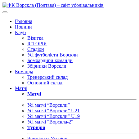
Головна
Новини
Клуб
Візитка
ІСТОРІЯ
Стадіон
Усі футболісти Ворскли
Бомбардири команди
Збірники Ворскли
Команда
Тренерський склад
Основний склад
Матчі
Матчі
Усі матчі “Ворскли”
Усі матчі “Ворскли” U21
Усі матчі “Ворскли” U19
Усі матчі “Ворскла-2”
Турніри
Чемпіонат України