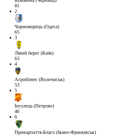
Буковина (Чернівці)
81
2
Чорноморець (Одеса)
65
3
Лівий берег (Київ)
63
4
Агробізнес (Волочиськ)
53
5
Інгулець (Петрове)
46
6
Прикарпаття-Благо (Івано-Франківськ)