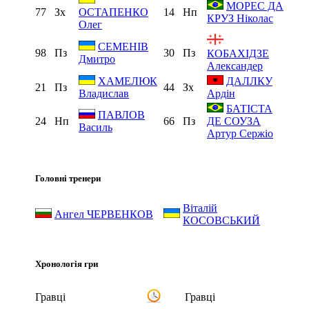
МОРЕС ДА
77
Зх
14
Нп
ОСТАПЕНКО
КРУЗ Ніколас
Олег
СЕМЕНІВ
98
Пз
30
Пз
КОБАХІДЗЕ
Дмитро
Александер
ХАМЕЛЮК
ДАЛЛКУ
21
Пз
44
Зх
Владислав
Ардін
БАТІСТА
ПАВЛОВ
24
Нп
66
Пз
ДЕ СОУЗА
Василь
Артур Сержіо
Головні тренери
Віталій
Ангел ЧЕРВЕНКОВ
КОСОВСЬКИЙ
Хронологія гри
Гравці
Гравці