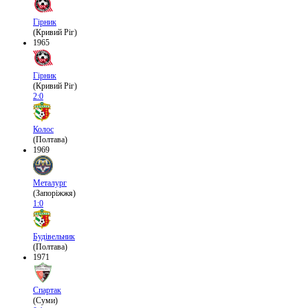
Гірник
(Кривий Ріг)
1965
Гірник
(Кривий Ріг)
2:0
Колос
(Полтава)
1969
Металург
(Запоріжжя)
1:0
Будівельник
(Полтава)
1971
Спартак
(Суми)