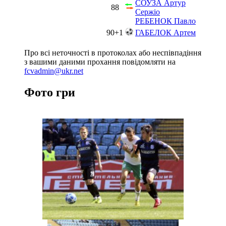
СОУЗА Артур
88
Сержіо
РЕБЕНОК Павло
90+1
ГАБЕЛОК Артем
Про всі неточності в протоколах або неспівпадіння
з вашими даними прохання повідомляти на
fcvadmin@ukr.net
Фото гри