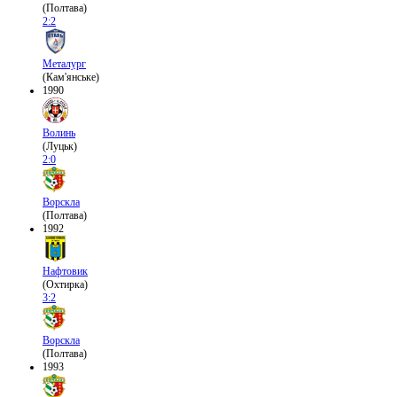
(Полтава)
2:2
Металург
(Кам'янське)
1990
Волинь
(Луцьк)
2:0
Ворскла
(Полтава)
1992
Нафтовик
(Охтирка)
3:2
Ворскла
(Полтава)
1993