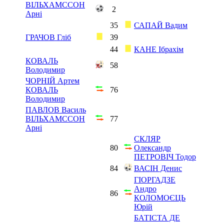
ВІЛЬХАМССОН
2
Арні
35
САПАЙ Вадим
ГРАЧОВ Гліб
39
44
КАНЕ Ібрахім
КОВАЛЬ
58
Володимир
ЧОРНІЙ Артем
КОВАЛЬ
76
Володимир
ПАВЛОВ Василь
ВІЛЬХАМССОН
77
Арні
СКЛЯР
80
Олександр
ПЕТРОВІЧ Тодор
84
ВАСІН Денис
ГІОРГАДЗЕ
Андро
86
КОЛОМОЄЦЬ
Юрій
БАТІСТА ДЕ