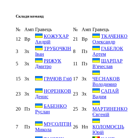
Склади команд
№
Амп
Гравець
№
Амп
Гравець
КОЖУХАР
ТКАЧЕНКО
12
Вр
21
Вр
Андрій
Олександр
ТРУБОЧКІН
ГАБЕЛОК
3
Зх
8
Пз
Іван
Артем
РИЖУК
ШАРПАР
5
Зх
11
Пз
Дмитро
В'ячеслав
15
Зх
17
Зх
ГРАЧОВ Гліб
ЧЕСНАКОВ
Володимир
НОРЕНКОВ
САПАЙ
23
Зх
23
Зх
Денис
Вадим
БАБЕНКО
20
Пз
25
Зх
МАРТИНЕНКО
Руслан
Євгеній
МУСОЛІТІН
7
Пз
26
Нп
КОЛОМОЄЦЬ
Микола
Юрій