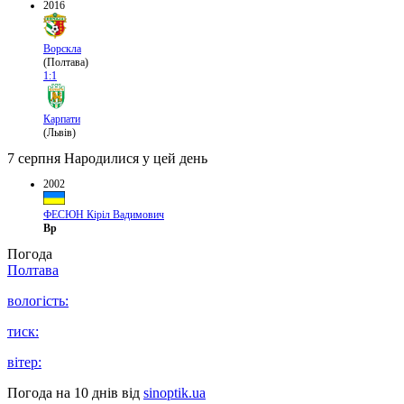
2016
Ворскла
(Полтава)
1:1
Карпати
(Львів)
7 серпня
Народилися у цей день
2002
ФЕСЮН Кіріл Вадимович
Вр
Погода
Полтава
вологість:
тиск:
вітер:
Погода на 10 днів від
sinoptik.ua