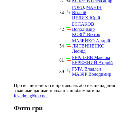
27
КОБЗЄВ Олександр
ГОРОДЧАНІН
34
Віталій
ЦЕЛИХ Юрій
БЄЛАКОВ
42
Володимир
КОЗІЙ Віктор
МАЗЕЙКО Андрій
54
ЛИТВИНЕНКО
Леонід
БЕРЛІЗЄВ Максим
81
БЕРЕЖНИЙ Андрій
ГУРА Владлен
89
МАЗЯР Володимир
Про всі неточності в протоколах або неспівпадіння
з вашими даними прохання повідомляти на
fcvadmin@ukr.net
Фото гри