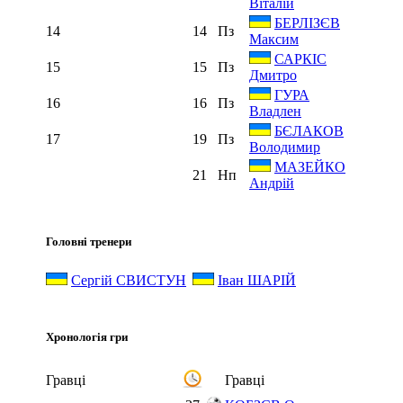
Віталій
БЕРЛІЗЄВ
14
14
Пз
Максим
САРКІС
15
15
Пз
Дмитро
ГУРА
16
16
Пз
Владлен
БЄЛАКОВ
17
19
Пз
Володимир
МАЗЕЙКО
21
Нп
Андрій
Головні тренери
Сергій СВИСТУН
Іван ШАРІЙ
Хронологія гри
Гравці
Гравці