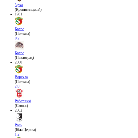
Зірка
(Кропивницький)
1981
Колос
(Полтава)
0:2
Колос
(Павлоград)
2000
Ворскла
(Полтава)
2:0
Работнічкі
(Скопьє)
2002
Рось
(Біла Церква)
1:2