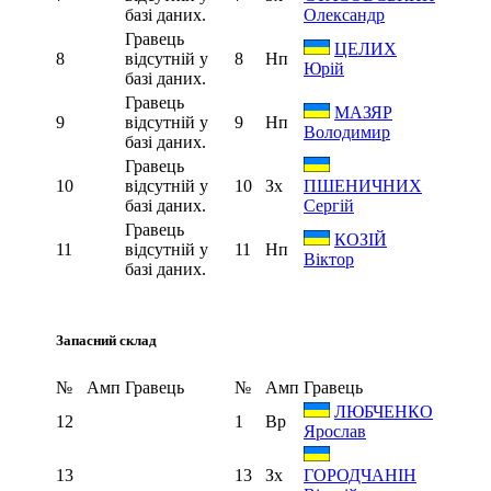
базі даних.
Олександр
Гравець
ЦЕЛИХ
8
відсутній у
8
Нп
Юрій
базі даних.
Гравець
МАЗЯР
9
відсутній у
9
Нп
Володимир
базі даних.
Гравець
10
відсутній у
10
Зх
ПШЕНИЧНИХ
базі даних.
Сергій
Гравець
КОЗІЙ
11
відсутній у
11
Нп
Віктор
базі даних.
Запасний склад
№
Амп
Гравець
№
Амп
Гравець
ЛЮБЧЕНКО
12
1
Вр
Ярослав
13
13
Зх
ГОРОДЧАНІН