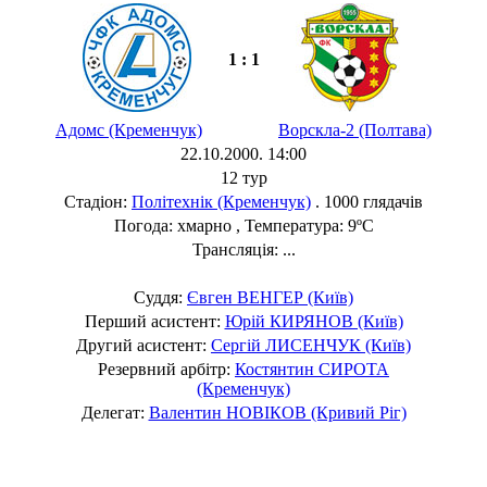
1 : 1
Адомс (Кременчук)
Ворскла-2 (Полтава)
22.10.2000. 14:00
12 тур
Стадіон:
Політехнік (Кременчук)
. 1000 глядачів
Погода: хмарно , Температура: 9ºC
Трансляція: ...
Суддя:
Євген ВЕНГЕР (Київ)
Перший асистент:
Юрій КИРЯНОВ (Київ)
Другий асистент:
Сергій ЛИСЕНЧУК (Київ)
Резервний арбітр:
Костянтин СИРОТА
(Кременчук)
Делегат:
Валентин НОВІКОВ (Кривий Ріг)