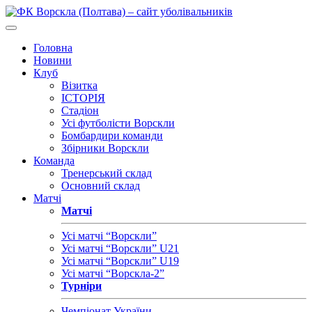
Головна
Новини
Клуб
Візитка
ІСТОРІЯ
Стадіон
Усі футболісти Ворскли
Бомбардири команди
Збірники Ворскли
Команда
Тренерський склад
Основний склад
Матчі
Матчі
Усі матчі “Ворскли”
Усі матчі “Ворскли” U21
Усі матчі “Ворскли” U19
Усі матчі “Ворскла-2”
Турніри
Чемпіонат України