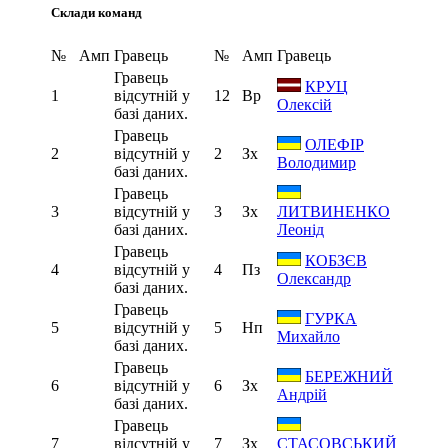
Склади команд
№
Амп
Гравець
№
Амп
Гравець
Гравець
КРУЦ
1
відсутній у
12
Вр
Олексій
базі даних.
Гравець
ОЛЕФІР
2
відсутній у
2
Зх
Володимир
базі даних.
Гравець
3
відсутній у
3
Зх
ЛИТВИНЕНКО
базі даних.
Леонід
Гравець
КОБЗЄВ
4
відсутній у
4
Пз
Олександр
базі даних.
Гравець
ГУРКА
5
відсутній у
5
Нп
Михайло
базі даних.
Гравець
БЕРЕЖНИЙ
6
відсутній у
6
Зх
Андрій
базі даних.
Гравець
7
відсутній у
7
Зх
СТАСОВСЬКИЙ