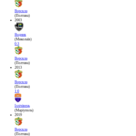
Ворскла
(Полтава)
2003
Водник
(Миколаїв)
0:3
Ворскла
(Полтава)
2013
Ворскла
(Полтава)
1:0
Іллічівець
(Маріуполь)
2019
Ворскла
(Полтава)