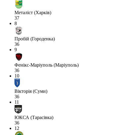
Металіст (Харків)
37
8
Пробій (Городенка)
36
9
Фенікс-Маріуполь (Маріуполь)
36
10
Вікторія (Суми)
36
11
ЮКСА (Тарасівка)
36
12