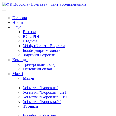
Головна
Новини
Клуб
Візитка
ІСТОРІЯ
Стадіон
Усі футболісти Ворскли
Бомбардири команди
Збірники Ворскли
Команда
Тренерський склад
Основний склад
Матчі
Матчі
Усі матчі “Ворскли”
Усі матчі “Ворскли” U21
Усі матчі “Ворскли” U19
Усі матчі “Ворскла-2”
Турніри
Чемпіонат України