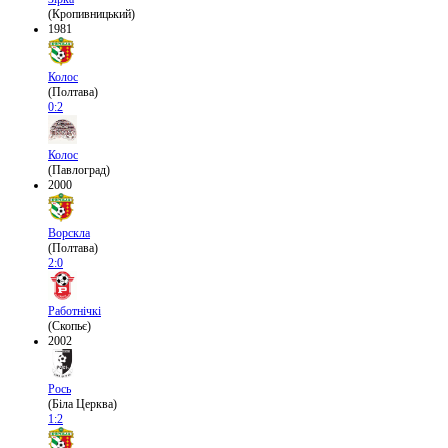
(Кропивницький)
1981
Колос
(Полтава)
0:2
Колос
(Павлоград)
2000
Ворскла
(Полтава)
2:0
Работнічкі
(Скопьє)
2002
Рось
(Біла Церква)
1:2