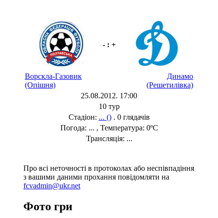
- : +
Ворскла-Газовик
Динамо
(Опішня)
(Решетилівка)
25.08.2012. 17:00
10 тур
Стадіон:
... ()
. 0 глядачів
Погода: ... , Температура: 0ºC
Трансляція: ...
Про всі неточності в протоколах або неспівпадіння
з вашими даними прохання повідомляти на
fcvadmin@ukr.net
Фото гри