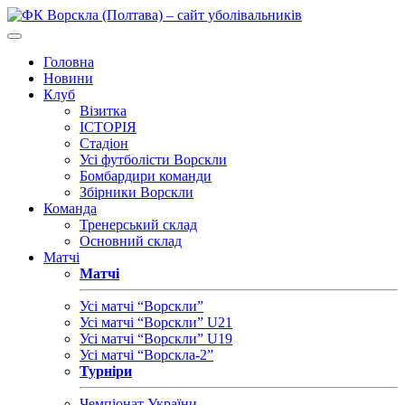
Головна
Новини
Клуб
Візитка
ІСТОРІЯ
Стадіон
Усі футболісти Ворскли
Бомбардири команди
Збірники Ворскли
Команда
Тренерський склад
Основний склад
Матчі
Матчі
Усі матчі “Ворскли”
Усі матчі “Ворскли” U21
Усі матчі “Ворскли” U19
Усі матчі “Ворскла-2”
Турніри
Чемпіонат України