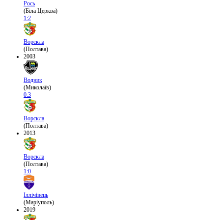
Рось
(Біла Церква)
1:2
Ворскла
(Полтава)
2003
Водник
(Миколаїв)
0:3
Ворскла
(Полтава)
2013
Ворскла
(Полтава)
1:0
Іллічівець
(Маріуполь)
2019