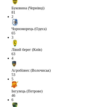
Буковина (Чернівці)
81
2
Чорноморець (Одеса)
65
3
Лівий берег (Київ)
63
4
Агробізнес (Волочиськ)
53
5
Інгулець (Петрове)
46
6