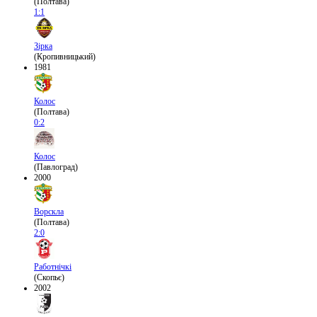
(Полтава)
1:1
Зірка
(Кропивницький)
1981
Колос
(Полтава)
0:2
Колос
(Павлоград)
2000
Ворскла
(Полтава)
2:0
Работнічкі
(Скопьє)
2002