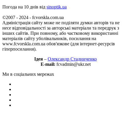
Погода на 10 днів від
sinoptik.ua
©2007 - 2024 - fcvorskla.com.ua
Адміністрація сайту може не поділяти думки авторів та не
несе відповідальності за авторські матеріали та передрук з
інших сайтів. При повному, або частковому використанні
матеріалів сайту уболівальників, посилання на
www.fcvorskla.com.ua обов'язкове (для інтернет-ресурсів
гіперпосилання).
Ідея
–
Олександр Стадниченко
E-mail:
fcvadmin@ukr.net
Ми в соціальних мережах