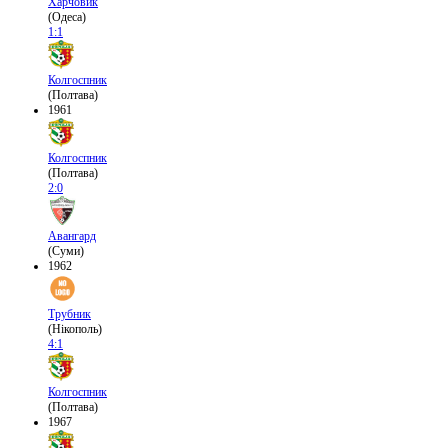
Харчовик
(Одеса)
1:1
Колгоспник
(Полтава)
1961
Колгоспник
(Полтава)
2:0
Авангард
(Суми)
1962
Трубник
(Нікополь)
4:1
Колгоспник
(Полтава)
1967