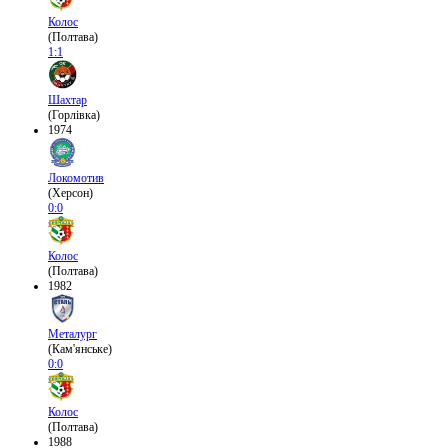
Колос
(Полтава)
1:1
Шахтар
(Горлівка)
1974
Локомотив
(Херсон)
0:0
Колос
(Полтава)
1982
Металург
(Кам'янське)
0:0
Колос
(Полтава)
1988