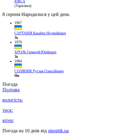
ЮКСА
(Тарасівка)
8 серпня
Народилися у цей день
1967
САРТАНІЯ Кахабер Нодарійович
Зх
1979
ХРОЛЬ Геннадій Юрійович
Зх
1984
СОЛЯНИК Руслан Олексійович
Нп
Погода
Полтава
вологість:
тиск:
вітер:
Погода на 10 днів від
sinoptik.ua