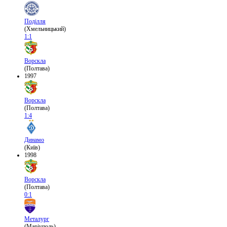
Поділля
(Хмельницький)
1:1
Ворскла
(Полтава)
1997
Ворскла
(Полтава)
1:4
Динамо
(Київ)
1998
Ворскла
(Полтава)
0:1
Металург
(Маріуполь)