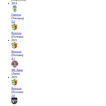
2014
Говерла
(Ужгород)
0:0
Ворскла
(Полтава)
2021
Ворскла
(Полтава)
4:1
ФК Львів
(Львів)
2025
Ворскла
(Полтава)
3:0