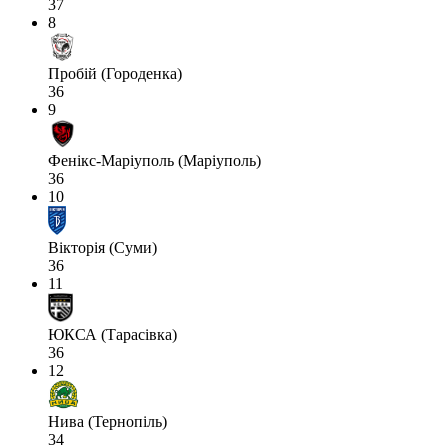
37
8
Пробій (Городенка)
36
9
Фенікс-Маріуполь (Маріуполь)
36
10
Вікторія (Суми)
36
11
ЮКСА (Тарасівка)
36
12
Нива (Тернопіль)
34