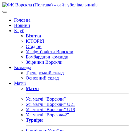
Головна
Новини
Клуб
Візитка
ІСТОРІЯ
Стадіон
Усі футболісти Ворскли
Бомбардири команди
Збірники Ворскли
Команда
Тренерський склад
Основний склад
Матчі
Матчі
Усі матчі “Ворскли”
Усі матчі “Ворскли” U21
Усі матчі “Ворскли” U19
Усі матчі “Ворскла-2”
Турніри
Чемпіонат України