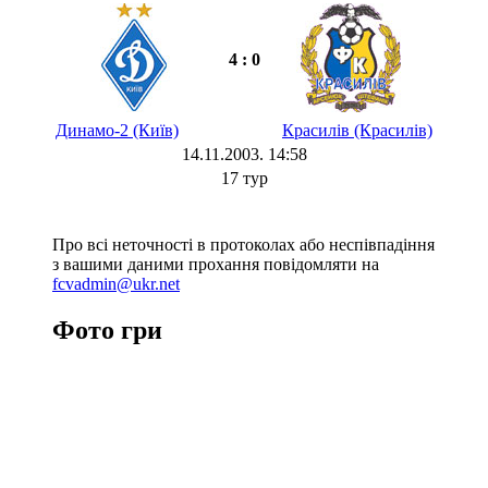
4 : 0
Динамо-2 (Київ)
Красилів (Красилів)
14.11.2003. 14:58
17 тур
Про всі неточності в протоколах або неспівпадіння
з вашими даними прохання повідомляти на
fcvadmin@ukr.net
Фото гри