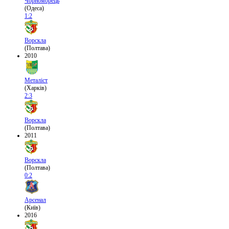
Чорноморець
(Одеса)
1:2
Ворскла
(Полтава)
2010
Металіст
(Харків)
2:3
Ворскла
(Полтава)
2011
Ворскла
(Полтава)
0:2
Арсенал
(Київ)
2016