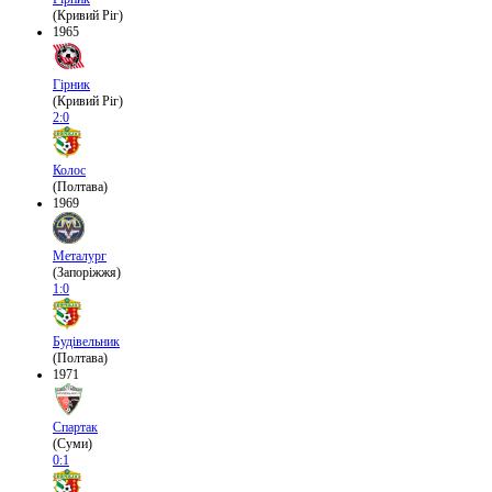
(Кривий Ріг)
1965
Гірник
(Кривий Ріг)
2:0
Колос
(Полтава)
1969
Металург
(Запоріжжя)
1:0
Будівельник
(Полтава)
1971
Спартак
(Суми)
0:1