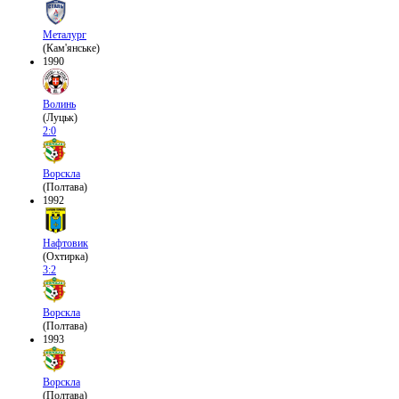
Металург
(Кам'янське)
1990
Волинь
(Луцьк)
2:0
Ворскла
(Полтава)
1992
Нафтовик
(Охтирка)
3:2
Ворскла
(Полтава)
1993
Ворскла
(Полтава)