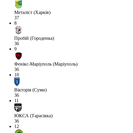
Металіст (Харків)
37
8
Пробій (Городенка)
36
9
Фенікс-Маріуполь (Маріуполь)
36
10
Вікторія (Суми)
36
11
ЮКСА (Тарасівка)
36
12