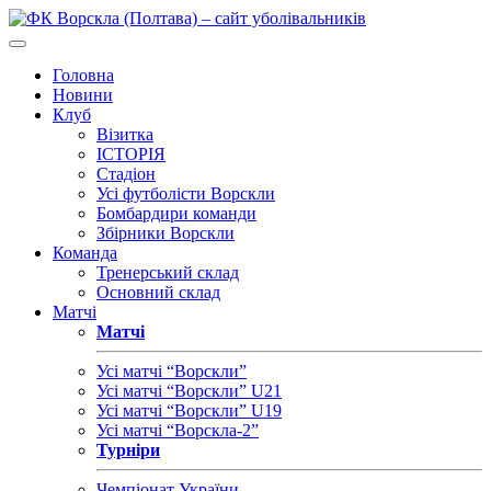
Головна
Новини
Клуб
Візитка
ІСТОРІЯ
Стадіон
Усі футболісти Ворскли
Бомбардири команди
Збірники Ворскли
Команда
Тренерський склад
Основний склад
Матчі
Матчі
Усі матчі “Ворскли”
Усі матчі “Ворскли” U21
Усі матчі “Ворскли” U19
Усі матчі “Ворскла-2”
Турніри
Чемпіонат України