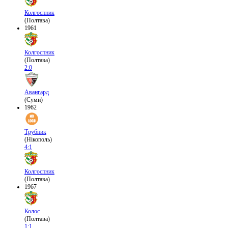
Колгоспник
(Полтава)
1961
Колгоспник
(Полтава)
2:0
Авангард
(Суми)
1962
Трубник
(Нікополь)
4:1
Колгоспник
(Полтава)
1967
Колос
(Полтава)
1:1