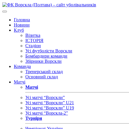
Головна
Новини
Клуб
Візитка
ІСТОРІЯ
Стадіон
Усі футболісти Ворскли
Бомбардири команди
Збірники Ворскли
Команда
Тренерський склад
Основний склад
Матчі
Матчі
Усі матчі “Ворскли”
Усі матчі “Ворскли” U21
Усі матчі “Ворскли” U19
Усі матчі “Ворскла-2”
Турніри
Чемпіонат України