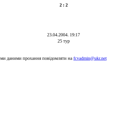
2 : 2
23.04.2004. 19:17
25 тур
шими даними прохання повідомляти на
fcvadmin@ukr.net