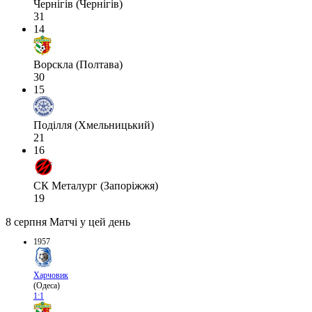
Чернігів (Чернігів)
31
14
Ворскла (Полтава)
30
15
Поділля (Хмельницький)
21
16
СК Металург (Запоріжжя)
19
8 серпня
Матчі у цей день
1957
Харчовик
(Одеса)
1:1