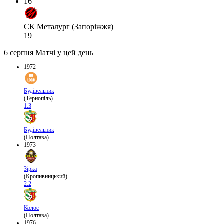
16
СК Металург (Запоріжжя)
19
6 серпня
Матчі у цей день
1972
Будівельник
(Тернопіль)
1:3
Будівельник
(Полтава)
1973
Зірка
(Кропивницький)
2:2
Колос
(Полтава)
1976