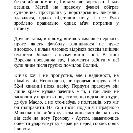
безсилий допомогти, і врятувало ворсклян тільки
везіння. Матей на правому фланзі обіграв
суперника, прострілив у воротарський, Бікфалві,
здавалося, вдало підставив ногу, і все було
зроблено правильно, однак м'яч потрапив у
штангу!
Другий тайм, в цілому, вийшов жвавіше першого,
проте якість футболу залишилося не дуже
високою, а кілька часових відрізків зовсім вийшли
нудними. Більше в цьому винні гості. В атаці
Ворскла провалила гру, і моменти забити у неї
були лише після грубих помилок Волині.
Кичак хоч і не пропустив, але і надійності, на
відміну від Непогодова, не продемонстрував. На
52-й хвилині після навісу Пердути праворуч він
лише краєм кулака зачепив м'яч, і той ледь не
заскочив у ворота - пощастило, що відскочив туди,
де був Масло, а не хто-небудь з полтавців, хто міг
би підправити. На 76-й після подачі зі штрафного
Міщенко він вибив кулаком лише метрів на п'ять
від себе на ногу Громову - Артем, намагаючись
обвести ударом купку з гравців перед собою, обвів
і ворота.