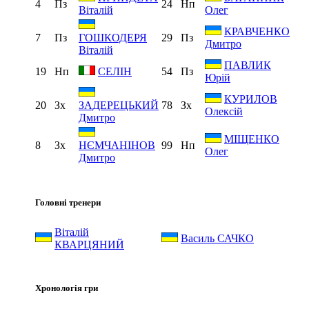
4
Пз
24
Нп
Віталій
Олег
КРАВЧЕНКО
7
Пз
29
Пз
ГОШКОДЕРЯ
Дмитро
Віталій
ПАВЛИК
19
Нп
54
Пз
СЕЛІН
Юрій
КУРИЛОВ
20
Зх
78
Зх
ЗАДЕРЕЦЬКИЙ
Олексій
Дмитро
МІЩЕНКО
8
Зх
99
Нп
НЄМЧАНІНОВ
Олег
Дмитро
Головні тренери
Віталій
Василь САЧКО
КВАРЦЯНИЙ
Хронологія гри