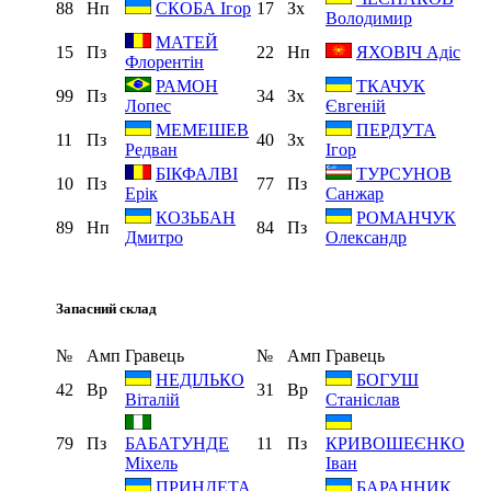
88
Нп
17
Зх
СКОБА Ігор
Володимир
МАТЕЙ
15
Пз
22
Нп
ЯХОВІЧ Адіс
Флорентін
РАМОН
ТКАЧУК
99
Пз
34
Зх
Лопес
Євгеній
МЕМЕШЕВ
ПЕРДУТА
11
Пз
40
Зх
Редван
Ігор
БІКФАЛВІ
ТУРСУНОВ
10
Пз
77
Пз
Ерік
Санжар
КОЗЬБАН
РОМАНЧУК
89
Нп
84
Пз
Дмитро
Олександр
Запасний склад
№
Амп
Гравець
№
Амп
Гравець
НЕДІЛЬКО
БОГУШ
42
Вр
31
Вр
Віталій
Станіслав
79
Пз
11
Пз
БАБАТУНДЕ
КРИВОШЕЄНКО
Міхель
Іван
ПРИНДЕТА
БАРАННИК