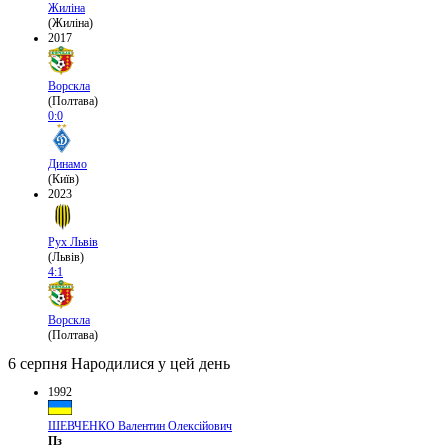
Жиліна
(Жиліна)
2017
Ворскла
(Полтава)
0:0
Динамо
(Київ)
2023
Рух Львів
(Львів)
4:1
Ворскла
(Полтава)
6 серпня
Народилися у цей день
1992
ШЕВЧЕНКО Валентин Олексійович
Пз