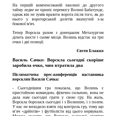
На першій компенсованій хвилині до другого
тайму ледве не приніс перемогу Волині Бабатунде,
однак він не зумів вразити ворота після того, як до
нього у воротарський долетів вкинутий з-за
бокової м'яч.
Тепер Ворскла разом з донецьким Металургом
ділить шосте і сьоме місця. Волинь відстає на три
очки і дві позиції.
Євген Блажко
Василь Сачко: Ворскла сьогодні скоріше
заробила очко, чим втратила два
Післяматчева прес-конференція наставника
ворсклян Василя Сачка:
- Сьогоднішня гра показала, що Волинь є
пристойною командою, фізично сильною, вона не
дала нам сьогодні грати у свою гру. На жаль,
Ворскла боролася сьогодні і з Волинню, і з полем.
У нас не виходило взяти під контроль гру, тому що
м’яч «дріботів» і футболісти від цього нервували.
Можна сказати, що Ворскла сьогодні скоріше