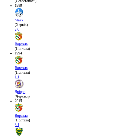
(Севастополь)
1989
Маяк
(Харків)
2:0
Ворскла
(Полтава)
1994
Ворскла
(Полтава)
1:1
Дніпро
(Черкаси)
2015
Ворскла
(Полтава)
3:1