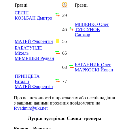
Гравці
Гравці
СЕЛІН
29
КОЗЬБАН Дмитро
МІЩЕНКО Олег
46
ТУРСУНОВ
Санжар
МАТЕЙ Флорентін
55
БАБАТУНДЕ
Міхель
65
МЕМЕШЕВ Редван
БАРАННИК Олег
68
МАРКОСКІ Йован
ПРИНДЕТА
Віталій
77
МАТЕЙ Флорентін
Про всі неточності в протоколах або неспівпадіння
з вашими даними прохання повідомляти на
fcvadmin@ukr.net
Луцьк зустрічає Сачка-тренера
Волинь - Ворскла