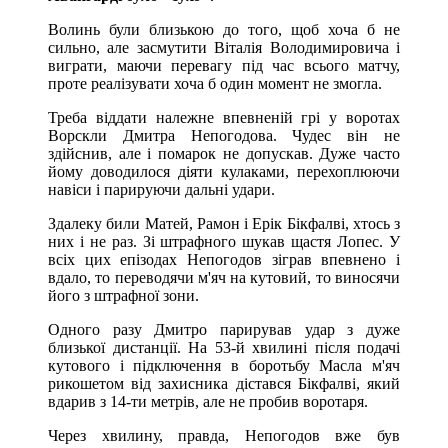
Волинь були близькою до того, щоб хоча б не
сильно, але засмутити Віталія Володимировича і
виграти, маючи перевагу під час всього матчу,
проте реалізувати хоча б один момент не змогла.
Треба віддати належне впевненій грі у воротах
Ворскли Дмитра Непогодова. Чудес він не
здійснив, але і помарок не допускав. Дуже часто
йому доводилося діяти кулаками, перехоплюючи
навіси і парируючи дальні удари.
Здалеку били Матей, Рамон і Ерік Бікфалві, хтось з
них і не раз. Зі штрафного шукав щастя Лопес. У
всіх цих епізодах Непогодов зіграв впевнено і
вдало, то переводячи м'яч на кутовий, то виносячи
його з штрафної зони.
Одного разу Дмитро парирував удар з дуже
близької дистанції. На 53-й хвилині після подачі
кутового і підключення в боротьбу Масла м'яч
рикошетом від захисника дістався Бікфалві, який
вдарив з 14-ти метрів, але не пробив воротаря.
Через хвилину, правда, Непогодов вже був