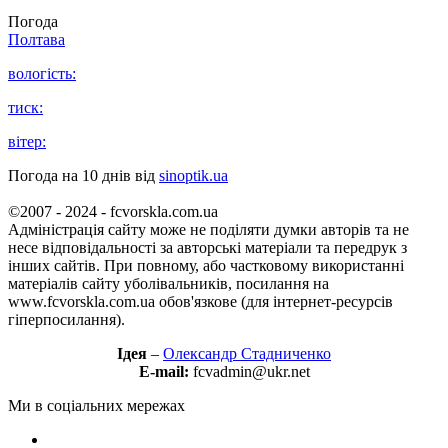
Погода
Полтава
вологість:
тиск:
вітер:
Погода на 10 днів від
sinoptik.ua
©2007 - 2024 - fcvorskla.com.ua
Адміністрація сайту може не поділяти думки авторів та не
несе відповідальності за авторські матеріали та передрук з
інших сайтів. При повному, або частковому використанні
матеріалів сайту уболівальників, посилання на
www.fcvorskla.com.ua обов'язкове (для інтернет-ресурсів
гіперпосилання).
Ідея
–
Олександр Стадниченко
E-mail:
fcvadmin@ukr.net
Ми в соціальних мережах