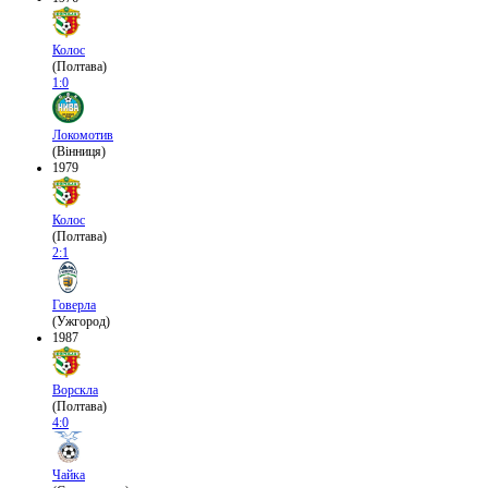
Колос
(Полтава)
1:0
Локомотив
(Вінниця)
1979
Колос
(Полтава)
2:1
Говерла
(Ужгород)
1987
Ворскла
(Полтава)
4:0
Чайка