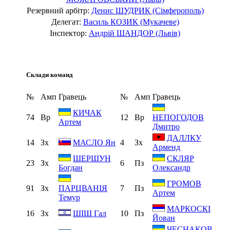
Резервний арбітр:
Денис ШУДРИК (Сімферополь)
Делегат:
Василь КОЗИК (Мукачеве)
Інспектор:
Андрій ШАНДОР (Львів)
Склади команд
№
Амп
Гравець
№
Амп
Гравець
КИЧАК
74
Вр
12
Вр
НЕПОГОДОВ
Артем
Дмитро
ДАЛЛКУ
14
Зх
4
Зх
МАСЛО Ян
Арменд
ШЕРШУН
СКЛЯР
23
Зх
6
Пз
Богдан
Олександр
ГРОМОВ
91
Зх
7
Пз
ПАРЦВАНІЯ
Артем
Темур
МАРКОСКІ
16
Зх
10
Пз
ШІШ Гал
Йован
ЧЕСНАКОВ