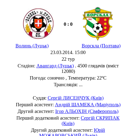
0 : 0
Волинь (Луцьк)
Ворскла (Полтава)
23.03.2014. 15:00
22 тур
Стадіон:
Авангард (Луцьк)
. 4500 глядачів (вміст
12080)
Погода: сонячно , Температура: 22ºC
Трансляція: ...
Суддя:
Сергій ЛИСЕНЧУК (Київ)
Перший асистент:
Андрій ШАМЕКА (Маріуполь)
Другий асистент:
Ігор АЛЬОХІН (Сімферополь)
Перший додатковий асистент:
Сергій СКРИПАК
(Київ)
Другий додатковий асистент:
Юрій
МОЖАРОВСЬКИЙ (Львів)