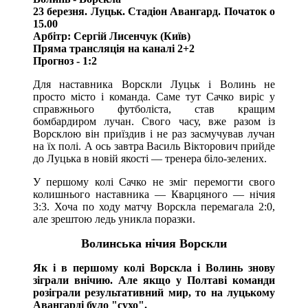
23 березня. Луцьк. Стадіон Авангард. Початок о
15.00
Арбітр: Сергій Лисенчук (Київ)
Пряма трансляція на каналі 2+2
Прогноз - 1:2
Для наставника Ворскли Луцьк і Волинь не
просто місто і команда. Саме тут Сачко виріс у
справжнього футболіста, став кращим
бомбардиром лучан. Свого часу, вже разом із
Ворсклою він приїздив і не раз засмучував лучан
на їх полі. А ось завтра Василь Вікторович прийде
до Луцька в новій якості ― тренера біло-зелених.
У першому колі Сачко не зміг перемогти свого
колишнього наставника ― Кварцяного ― нічия
3:3. Хоча по ходу матчу Ворскла перемагала 2:0,
але зрештою ледь уникла поразки.
Волинська нічия Ворскли
Як і в першому колі Ворскла і Волинь знову
зіграли внічию. Але якщо у Полтаві команди
розіграли результативний мир, то на луцькому
Авангарді було "сухо".