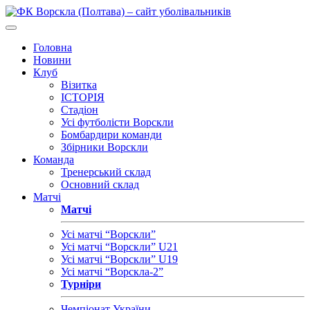
Головна
Новини
Клуб
Візитка
ІСТОРІЯ
Стадіон
Усі футболісти Ворскли
Бомбардири команди
Збірники Ворскли
Команда
Тренерський склад
Основний склад
Матчі
Матчі
Усі матчі “Ворскли”
Усі матчі “Ворскли” U21
Усі матчі “Ворскли” U19
Усі матчі “Ворскла-2”
Турніри
Чемпіонат України