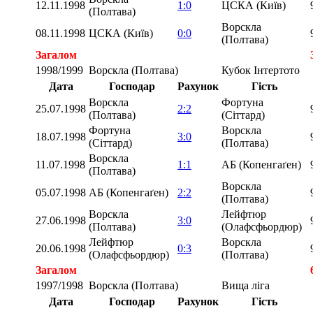
12.11.1998
1:0
ЦСКА (Київ)
(Полтава)
Ворскла
08.11.1998
ЦСКА (Київ)
0:0
(Полтава)
Загалом
1998/1999
Ворскла (Полтава)
Кубок Інтертото
Дата
Господар
Рахунок
Гість
Ворскла
Фортуна
25.07.1998
2:2
(Полтава)
(Сіттард)
Фортуна
Ворскла
18.07.1998
3:0
(Сіттард)
(Полтава)
Ворскла
11.07.1998
1:1
АБ (Копенгаґен)
(Полтава)
Ворскла
05.07.1998
АБ (Копенгаґен)
2:2
(Полтава)
Ворскла
Лейфтюр
27.06.1998
3:0
(Полтава)
(Олафсфьордюр)
Лейфтюр
Ворскла
20.06.1998
0:3
(Олафсфьордюр)
(Полтава)
Загалом
1997/1998
Ворскла (Полтава)
Вища ліга
Дата
Господар
Рахунок
Гість