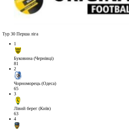
Тур 30
Перша ліга
1
Буковина (Чернівці)
81
2
Чорноморець (Одеса)
65
3
Лівий берег (Київ)
63
4