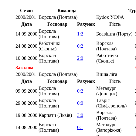
Сезон
Команда
Тур
2000/2001
Ворскла (Полтава)
Кубок УЄФА
Дата
Господар
Рахунок
Гість
Ворскла
14.09.2000
1:2
Боавішта (Порту)
(Полтава)
Работнічкі
Ворскла
24.08.2000
0:2
(Скопьє)
(Полтава)
Ворскла
Работнічкі
10.08.2000
2:0
(Полтава)
(Скопьє)
Загалом
2000/2001
Ворскла (Полтава)
Вища ліга
Дата
Господар
Рахунок
Гість
Ворскла
Металург
09.09.2000
0:2
(Полтава)
(Донецьк)
Ворскла
Таврія
29.08.2000
0:0
(Полтава)
(Сімферополь)
Ворскла
19.08.2000
Карпати (Львів)
3:0
(Полтава)
Ворскла
Металург
14.08.2000
0:1
(Полтава)
(Запоріжжя)