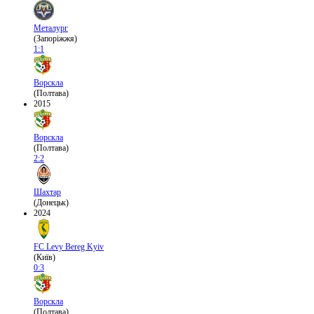
Металург
(Запоріжжя)
1:1
Ворскла
(Полтава)
2015
Ворскла
(Полтава)
2:2
Шахтар
(Донецьк)
2024
FC Levy Bereg Kyiv
(Київ)
0:3
Ворскла
(Полтава)