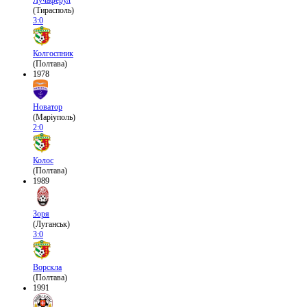
Лучаферул
(Тирасполь)
3:0
Колгоспник
(Полтава)
1978
Новатор
(Маріуполь)
2:0
Колос
(Полтава)
1989
Зоря
(Луганськ)
3:0
Ворскла
(Полтава)
1991