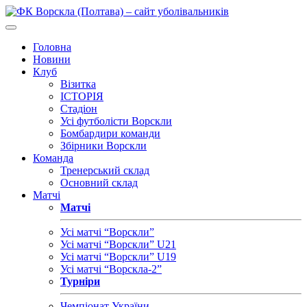
Головна
Новини
Клуб
Візитка
ІСТОРІЯ
Стадіон
Усі футболісти Ворскли
Бомбардири команди
Збірники Ворскли
Команда
Тренерський склад
Основний склад
Матчі
Матчі
Усі матчі “Ворскли”
Усі матчі “Ворскли” U21
Усі матчі “Ворскли” U19
Усі матчі “Ворскла-2”
Турніри
Чемпіонат України