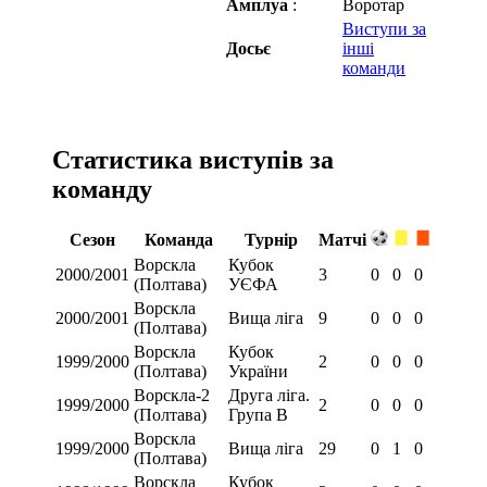
Амплуа
:
Воротар
Виступи за
Досьє
інші
команди
Статистика виступів за
команду
Сезон
Команда
Турнір
Матчі
Ворскла
Кубок
2000/2001
3
0
0
0
(Полтава)
УЄФА
Ворскла
2000/2001
Вища ліга
9
0
0
0
(Полтава)
Ворскла
Кубок
1999/2000
2
0
0
0
(Полтава)
України
Ворскла-2
Друга ліга.
1999/2000
2
0
0
0
(Полтава)
Група В
Ворскла
1999/2000
Вища ліга
29
0
1
0
(Полтава)
Ворскла
Кубок