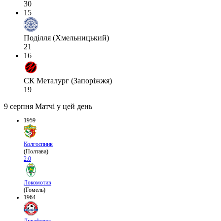
30
15
Поділля (Хмельницький)
21
16
СК Металург (Запоріжжя)
19
9 серпня
Матчі у цей день
1959
Колгоспник
(Полтава)
2:0
Локомотив
(Гомель)
1964