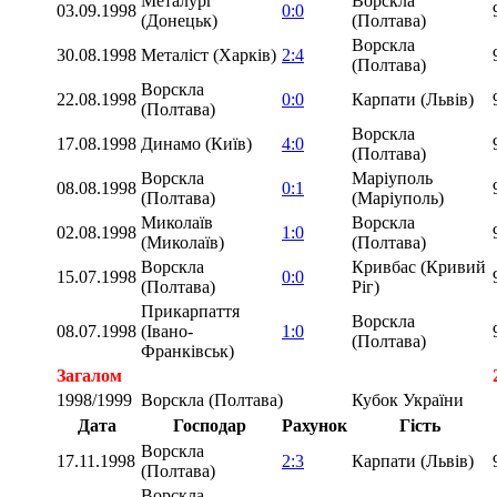
Металург
Ворскла
03.09.1998
0:0
(Донецьк)
(Полтава)
Ворскла
30.08.1998
Металіст (Харків)
2:4
(Полтава)
Ворскла
22.08.1998
0:0
Карпати (Львів)
(Полтава)
Ворскла
17.08.1998
Динамо (Київ)
4:0
(Полтава)
Ворскла
Маріуполь
08.08.1998
0:1
(Полтава)
(Маріуполь)
Миколаїв
Ворскла
02.08.1998
1:0
(Миколаїв)
(Полтава)
Ворскла
Кривбас (Кривий
15.07.1998
0:0
(Полтава)
Ріг)
Прикарпаття
Ворскла
08.07.1998
(Івано-
1:0
(Полтава)
Франківськ)
Загалом
1998/1999
Ворскла (Полтава)
Кубок України
Дата
Господар
Рахунок
Гість
Ворскла
17.11.1998
2:3
Карпати (Львів)
(Полтава)
Ворскла