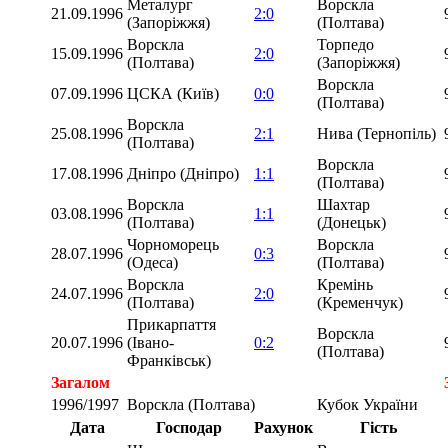
Металург
Ворскла
21.09.1996
2:0
(Запоріжжя)
(Полтава)
Ворскла
Торпедо
15.09.1996
2:0
(Полтава)
(Запоріжжя)
Ворскла
07.09.1996
ЦСКА (Київ)
0:0
(Полтава)
Ворскла
25.08.1996
2:1
Нива (Тернопіль)
(Полтава)
Ворскла
17.08.1996
Дніпро (Дніпро)
1:1
(Полтава)
Ворскла
Шахтар
03.08.1996
1:1
(Полтава)
(Донецьк)
Чорноморець
Ворскла
28.07.1996
0:3
(Одеса)
(Полтава)
Ворскла
Кремінь
24.07.1996
2:0
(Полтава)
(Кременчук)
Прикарпаття
Ворскла
20.07.1996
(Івано-
0:2
(Полтава)
Франківськ)
Загалом
1996/1997
Ворскла (Полтава)
Кубок України
Дата
Господар
Рахунок
Гість