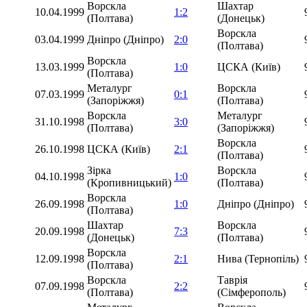
Ворскла
Шахтар
10.04.1999
1:2
(Полтава)
(Донецьк)
Ворскла
03.04.1999
Дніпро (Дніпро)
2:0
(Полтава)
Ворскла
13.03.1999
1:0
ЦСКА (Київ)
(Полтава)
Металург
Ворскла
07.03.1999
0:1
(Запоріжжя)
(Полтава)
Ворскла
Металург
31.10.1998
3:0
(Полтава)
(Запоріжжя)
Ворскла
26.10.1998
ЦСКА (Київ)
2:1
(Полтава)
Зірка
Ворскла
04.10.1998
1:0
(Кропивницький)
(Полтава)
Ворскла
26.09.1998
1:0
Дніпро (Дніпро)
(Полтава)
Шахтар
Ворскла
20.09.1998
7:3
(Донецьк)
(Полтава)
Ворскла
12.09.1998
2:1
Нива (Тернопіль)
(Полтава)
Ворскла
Таврія
07.09.1998
2:2
(Полтава)
(Сімферополь)