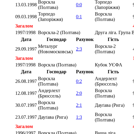
Ворскла
Торпедо
13.03.1998
0:0
(Полтава)
(Запоріжжя)
Торпедо
Ворскла
09.03.1998
0:1
(Запоріжжя)
(Полтава)
Загалом
1997/1998
Ворскла-2 (Полтава)
Друга ліга. Група 
Дата
Господар
Рахунок
Гість
Металург
Ворскла-2
29.09.1997
2:3
(Новомосковськ)
(Полтава)
Загалом
1997/1998
Ворскла (Полтава)
Кубок УЄФА
Дата
Господар
Рахунок
Гість
Ворскла
Андерлехт
26.08.1997
0:2
(Полтава)
(Брюссель)
Андерлехт
Ворскла
12.08.1997
2:0
(Брюссель)
(Полтава)
Ворскла
30.07.1997
2:1
Дауґава (Рига)
(Полтава)
Ворскла
23.07.1997
Дауґава (Рига)
1:3
(Полтава)
Загалом
1996/1997
Ворскла (Полтава)
Вища ліга