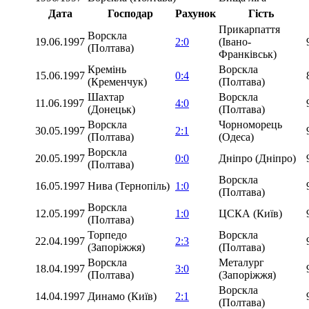
Дата
Господар
Рахунок
Гість
Прикарпаття
Ворскла
19.06.1997
2:0
(Івано-
(Полтава)
Франківськ)
Кремінь
Ворскла
15.06.1997
0:4
(Кременчук)
(Полтава)
Шахтар
Ворскла
11.06.1997
4:0
(Донецьк)
(Полтава)
Ворскла
Чорноморець
30.05.1997
2:1
(Полтава)
(Одеса)
Ворскла
20.05.1997
0:0
Дніпро (Дніпро)
(Полтава)
Ворскла
16.05.1997
Нива (Тернопіль)
1:0
(Полтава)
Ворскла
12.05.1997
1:0
ЦСКА (Київ)
(Полтава)
Торпедо
Ворскла
22.04.1997
2:3
(Запоріжжя)
(Полтава)
Ворскла
Металург
18.04.1997
3:0
(Полтава)
(Запоріжжя)
Ворскла
14.04.1997
Динамо (Київ)
2:1
(Полтава)