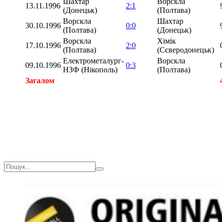
Шахтар
Ворскла
13.11.1996
2:1
(Донецьк)
(Полтава)
Ворскла
Шахтар
30.10.1996
0:0
(Полтава)
(Донецьк)
Ворскла
Хімік
17.10.1996
2:0
(Полтава)
(Сєверодонецьк)
Електрометалург-
Ворскла
09.10.1996
0:3
НЗФ (Нікополь)
(Полтава)
Загалом
Загалом