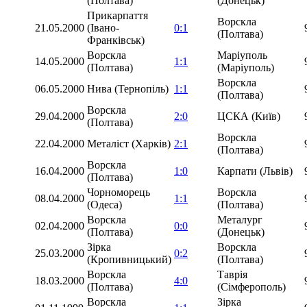
(Полтава)
(Донецьк)
Прикарпаття
Ворскла
21.05.2000
(Івано-
0:1
(Полтава)
Франківськ)
Ворскла
Маріуполь
14.05.2000
1:1
(Полтава)
(Маріуполь)
Ворскла
06.05.2000
Нива (Тернопіль)
1:1
(Полтава)
Ворскла
29.04.2000
2:0
ЦСКА (Київ)
(Полтава)
Ворскла
22.04.2000
Металіст (Харків)
2:1
(Полтава)
Ворскла
16.04.2000
1:0
Карпати (Львів)
(Полтава)
Чорноморець
Ворскла
08.04.2000
1:1
(Одеса)
(Полтава)
Ворскла
Металург
02.04.2000
0:0
(Полтава)
(Донецьк)
Зірка
Ворскла
25.03.2000
0:2
(Кропивницький)
(Полтава)
Ворскла
Таврія
18.03.2000
4:0
(Полтава)
(Сімферополь)
Ворскла
Зірка