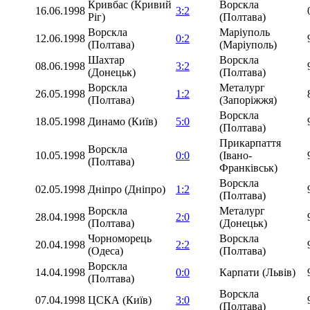
Кривбас (Кривий
Ворскла
16.06.1998
3:2
Ріг)
(Полтава)
Ворскла
Маріуполь
12.06.1998
0:2
(Полтава)
(Маріуполь)
Шахтар
Ворскла
08.06.1998
3:2
(Донецьк)
(Полтава)
Ворскла
Металург
26.05.1998
1:2
(Полтава)
(Запоріжжя)
Ворскла
18.05.1998
Динамо (Київ)
5:0
(Полтава)
Прикарпаття
Ворскла
10.05.1998
0:0
(Івано-
(Полтава)
Франківськ)
Ворскла
02.05.1998
Дніпро (Дніпро)
1:2
(Полтава)
Ворскла
Металург
28.04.1998
2:0
(Полтава)
(Донецьк)
Чорноморець
Ворскла
20.04.1998
2:2
(Одеса)
(Полтава)
Ворскла
14.04.1998
0:0
Карпати (Львів)
(Полтава)
Ворскла
07.04.1998
ЦСКА (Київ)
3:0
(Полтава)