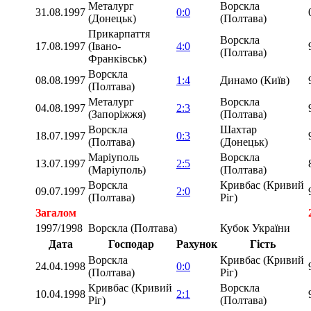
Металург
Ворскла
31.08.1997
0:0
(Донецьк)
(Полтава)
Прикарпаття
Ворскла
17.08.1997
(Івано-
4:0
(Полтава)
Франківськ)
Ворскла
08.08.1997
1:4
Динамо (Київ)
(Полтава)
Металург
Ворскла
04.08.1997
2:3
(Запоріжжя)
(Полтава)
Ворскла
Шахтар
18.07.1997
0:3
(Полтава)
(Донецьк)
Маріуполь
Ворскла
13.07.1997
2:5
(Маріуполь)
(Полтава)
Ворскла
Кривбас (Кривий
09.07.1997
2:0
(Полтава)
Ріг)
Загалом
1997/1998
Ворскла (Полтава)
Кубок України
Дата
Господар
Рахунок
Гість
Ворскла
Кривбас (Кривий
24.04.1998
0:0
(Полтава)
Ріг)
Кривбас (Кривий
Ворскла
10.04.1998
2:1
Ріг)
(Полтава)