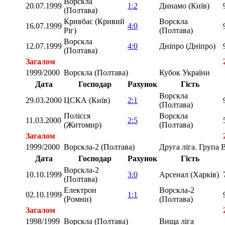
Ворскла
20.07.1999
1:2
Динамо (Київ)
(Полтава)
Кривбас (Кривий
Ворскла
16.07.1999
4:0
Ріг)
(Полтава)
Ворскла
12.07.1999
4:0
Дніпро (Дніпро)
(Полтава)
Загалом
1999/2000
Ворскла (Полтава)
Кубок України
Дата
Господар
Рахунок
Гість
Ворскла
29.03.2000
ЦСКА (Київ)
2:1
(Полтава)
Полісся
Ворскла
11.03.2000
2:5
(Житомир)
(Полтава)
Загалом
1999/2000
Ворскла-2 (Полтава)
Друга ліга. Група 
Дата
Господар
Рахунок
Гість
Ворскла-2
10.10.1999
3:0
Арсенал (Харків)
(Полтава)
Електрон
Ворскла-2
02.10.1999
1:1
(Ромни)
(Полтава)
Загалом
1998/1999
Ворскла (Полтава)
Вища ліга