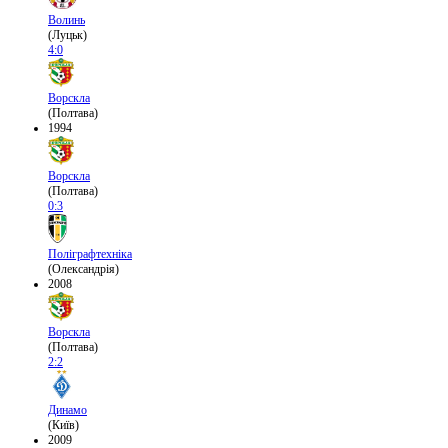
Волинь
(Луцьк)
4:0
Ворскла
(Полтава)
1994
Ворскла
(Полтава)
0:3
Поліграфтехніка
(Олександрія)
2008
Ворскла
(Полтава)
2:2
Динамо
(Київ)
2009