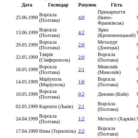
Дата
Господар
Рахунок
Гість
Прикарпаття
Ворскла
25.06.1999
4:0
(Івано-
(Полтава)
Франківськ)
Ворскла
Зірка
13.06.1999
4:2
(Полтава)
(Кропивницький)
Ворскла
Металург
29.05.1999
2:0
(Полтава)
(Донецьк)
Таврія
Ворскла
22.05.1999
2:0
(Сімферополь)
(Полтава)
Ворскла
Миколаїв
18.05.1999
2:1
(Полтава)
(Миколаїв)
Маріуполь
Ворскла
14.05.1999
1:0
(Маріуполь)
(Полтава)
Ворскла
10.05.1999
0:2
Динамо (Київ)
(Полтава)
Ворскла
02.05.1999
Карпати (Львів)
2:1
(Полтава)
Ворскла
24.04.1999
1:2
Металіст (Харків)
(Полтава)
Ворскла
17.04.1999
Нива (Тернопіль)
2:2
(Полтава)