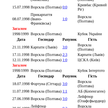
Кривбас (Кривий
15.07.1998
Ворскла (Полтава)
0:0
Ріг)
Прикарпаття
Ворскла
08.07.1998
(Івано-
1:0
(Полтава)
Франківськ)
Загалом
1998/1999
Ворскла (Полтава)
Кубок України
Дата
Господар
Рахунок
Гість
Ворскла
21.11.1998
Карпати (Львів)
3:0
(Полтава)
17.11.1998
Ворскла (Полтава)
2:3
Карпати (Львів)
12.11.1998
Ворскла (Полтава)
1:0
ЦСКА (Київ)
Загалом
1998/1999
Ворскла (Полтава)
Кубок Інтертото
Дата
Господар
Рахунок
Гість
Ворскла
18.07.1998
Фортуна (Сіттард)
3:0
(Полтава)
11.07.1998
Ворскла (Полтава)
1:1
АБ (Копенгаґен)
Лейфтюр
27.06.1998
Ворскла (Полтава)
3:0
(Олафсфьордюр)
Лейфтюр
Ворскла