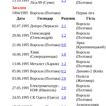
15.10.1995
1:3
Ліга-99 (Суми)
(Полтава)
Загалом
1994/1995
Ворскла (Полтава)
Перша ліга
Дата
Господар
Рахунок
Гість
Ворскла
02.07.1995
Дніпро (Черкаси)
1:1
(Полтава)
Олександрія
Ворскла
29.06.1995
1:2
(Олександрія)
(Полтава)
Зірка
21.06.1995
Ворскла (Полтава)
0:0
(Кропивницький)
Хімік
Ворскла
16.06.1995
1:0
(Сєверодонецьк)
(Полтава)
Ворскла
13.06.1995
Металіст (Харків)
1:2
(Полтава)
05.06.1995
Ворскла (Полтава)
0:2
Динамо-2 (Київ)
Полісся
03.06.1995
Ворскла (Полтава)
2:0
(Житомир)
Електрометалург-
Ворскла
27.05.1995
2:0
НЗФ (Нікополь)
(Полтава)
Ворскла
24.05.1995
СК Одеса (Одеса)
1:0
(Полтава)
Агротехсервіс