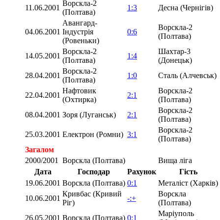
Ворскла-2
11.06.2001
1:3
Десна (Чернігів)
(Полтава)
Авангард-
Ворскла-2
04.06.2001
Індустрія
0:6
(Полтава)
(Ровеньки)
Ворскла-2
Шахтар-3
14.05.2001
1:4
(Полтава)
(Донецьк)
Ворскла-2
28.04.2001
1:0
Сталь (Алчевськ)
(Полтава)
Нафтовик
Ворскла-2
22.04.2001
2:1
(Охтирка)
(Полтава)
Ворскла-2
08.04.2001
Зоря (Луганськ)
2:1
(Полтава)
Ворскла-2
25.03.2001
Електрон (Ромни)
3:1
(Полтава)
Загалом
2000/2001
Ворскла (Полтава)
Вища ліга
Дата
Господар
Рахунок
Гість
19.06.2001
Ворскла (Полтава)
0:1
Металіст (Харків)
Кривбас (Кривий
Ворскла
10.06.2001
-:+
Ріг)
(Полтава)
Маріуполь
26.05.2001
Ворскла (Полтава)
0:1