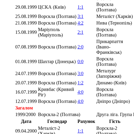
Ворскла
29.08.1999
ЦСКА (Київ)
1:1
(Полтава)
25.08.1999
Ворскла (Полтава)
3:1
Металіст (Харків)
21.08.1999
Ворскла (Полтава)
4:2
Нива (Тернопіль)
Маріуполь
Ворскла
15.08.1999
2:1
(Маріуполь)
(Полтава)
Прикарпаття
07.08.1999
Ворскла (Полтава)
2:0
(Івано-
Франківськ)
Ворскла
01.08.1999
Шахтар (Донецьк)
0:0
(Полтава)
Металург
24.07.1999
Ворскла (Полтава)
3:0
(Запоріжжя)
20.07.1999
Ворскла (Полтава)
1:2
Динамо (Київ)
Кривбас (Кривий
Ворскла
16.07.1999
4:0
Ріг)
(Полтава)
12.07.1999
Ворскла (Полтава)
4:0
Дніпро (Дніпро)
Загалом
1999/2000
Ворскла-2 (Полтава)
Друга ліга. Група
Дата
Господар
Рахунок
Гість
Металіст-2
Ворскла-2
09.04.2000
1:1
(Харків)
(Полтава)