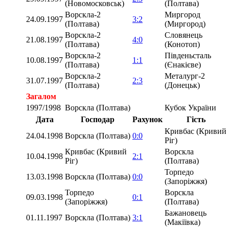
(Новомосковськ)
(Полтава)
Ворскла-2
Миргород
24.09.1997
3:2
(Полтава)
(Миргород)
Ворскла-2
Словянець
21.08.1997
4:0
(Полтава)
(Конотоп)
Ворскла-2
Південьсталь
10.08.1997
1:1
(Полтава)
(Єнакієве)
Ворскла-2
Металург-2
31.07.1997
2:3
(Полтава)
(Донецьк)
Загалом
1997/1998
Ворскла (Полтава)
Кубок України
Дата
Господар
Рахунок
Гість
Кривбас (Кривий
24.04.1998
Ворскла (Полтава)
0:0
Ріг)
Кривбас (Кривий
Ворскла
10.04.1998
2:1
Ріг)
(Полтава)
Торпедо
13.03.1998
Ворскла (Полтава)
0:0
(Запоріжжя)
Торпедо
Ворскла
09.03.1998
0:1
(Запоріжжя)
(Полтава)
Бажановець
01.11.1997
Ворскла (Полтава)
3:1
(Макіївка)