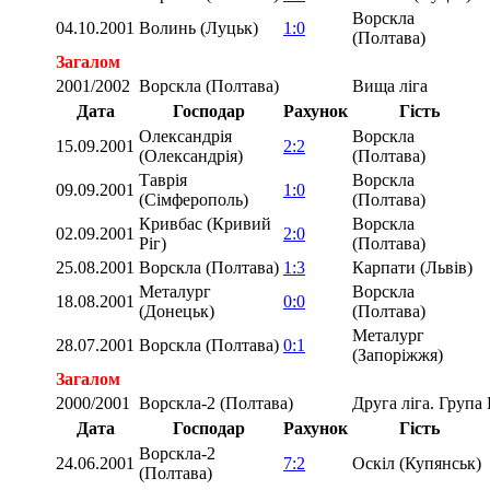
Ворскла
04.10.2001
Волинь (Луцьк)
1:0
(Полтава)
Загалом
2001/2002
Ворскла (Полтава)
Вища ліга
Дата
Господар
Рахунок
Гість
Олександрія
Ворскла
15.09.2001
2:2
(Олександрія)
(Полтава)
Таврія
Ворскла
09.09.2001
1:0
(Сімферополь)
(Полтава)
Кривбас (Кривий
Ворскла
02.09.2001
2:0
Ріг)
(Полтава)
25.08.2001
Ворскла (Полтава)
1:3
Карпати (Львів)
Металург
Ворскла
18.08.2001
0:0
(Донецьк)
(Полтава)
Металург
28.07.2001
Ворскла (Полтава)
0:1
(Запоріжжя)
Загалом
2000/2001
Ворскла-2 (Полтава)
Друга ліга. Група
Дата
Господар
Рахунок
Гість
Ворскла-2
24.06.2001
7:2
Оскіл (Купянськ)
(Полтава)