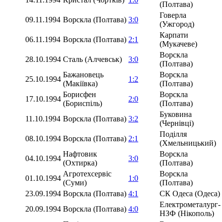
(Полтава)
Говерла
09.11.1994
Ворскла (Полтава)
3:0
(Ужгород)
Карпати
06.11.1994
Ворскла (Полтава)
2:1
(Мукачеве)
Ворскла
28.10.1994
Сталь (Алчевськ)
3:0
(Полтава)
Бажановець
Ворскла
25.10.1994
1:2
(Макіївка)
(Полтава)
Борисфен
Ворскла
17.10.1994
2:0
(Бориспіль)
(Полтава)
Буковина
11.10.1994
Ворскла (Полтава)
3:2
(Чернівці)
Поділля
08.10.1994
Ворскла (Полтава)
2:1
(Хмельницький)
Нафтовик
Ворскла
04.10.1994
3:0
(Охтирка)
(Полтава)
Агротехсервіс
Ворскла
01.10.1994
1:0
(Суми)
(Полтава)
23.09.1994
Ворскла (Полтава)
4:1
СК Одеса (Одеса)
Електрометалург-
20.09.1994
Ворскла (Полтава)
4:0
НЗФ (Нікополь)