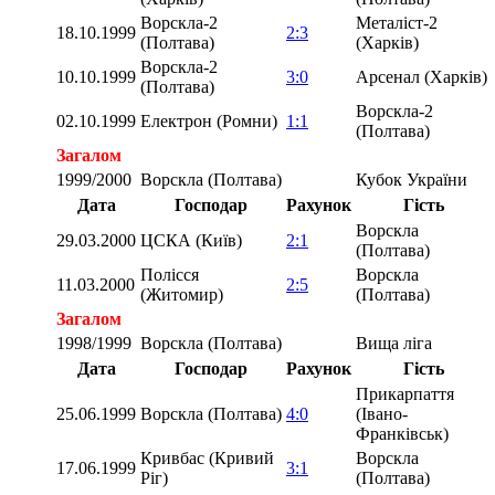
Ворскла-2
Металіст-2
18.10.1999
2:3
(Полтава)
(Харків)
Ворскла-2
10.10.1999
3:0
Арсенал (Харків)
(Полтава)
Ворскла-2
02.10.1999
Електрон (Ромни)
1:1
(Полтава)
Загалом
1999/2000
Ворскла (Полтава)
Кубок України
Дата
Господар
Рахунок
Гість
Ворскла
29.03.2000
ЦСКА (Київ)
2:1
(Полтава)
Полісся
Ворскла
11.03.2000
2:5
(Житомир)
(Полтава)
Загалом
1998/1999
Ворскла (Полтава)
Вища ліга
Дата
Господар
Рахунок
Гість
Прикарпаття
25.06.1999
Ворскла (Полтава)
4:0
(Івано-
Франківськ)
Кривбас (Кривий
Ворскла
17.06.1999
3:1
Ріг)
(Полтава)