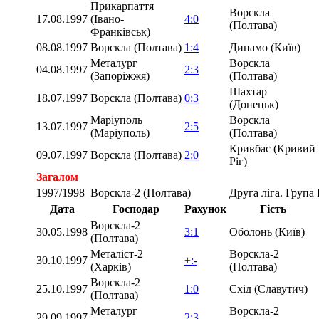
Прикарпаття
Ворскла
17.08.1997
(Івано-
4:0
(Полтава)
Франківськ)
08.08.1997
Ворскла (Полтава)
1:4
Динамо (Київ)
Металург
Ворскла
04.08.1997
2:3
(Запоріжжя)
(Полтава)
Шахтар
18.07.1997
Ворскла (Полтава)
0:3
(Донецьк)
Маріуполь
Ворскла
13.07.1997
2:5
(Маріуполь)
(Полтава)
Кривбас (Кривий
09.07.1997
Ворскла (Полтава)
2:0
Ріг)
Загалом
1997/1998
Ворскла-2 (Полтава)
Друга ліга. Група
Дата
Господар
Рахунок
Гість
Ворскла-2
30.05.1998
3:1
Оболонь (Київ)
(Полтава)
Металіст-2
Ворскла-2
30.10.1997
+:-
(Харків)
(Полтава)
Ворскла-2
25.10.1997
1:0
Схід (Славутич)
(Полтава)
Металург
Ворскла-2
29.09.1997
2:3