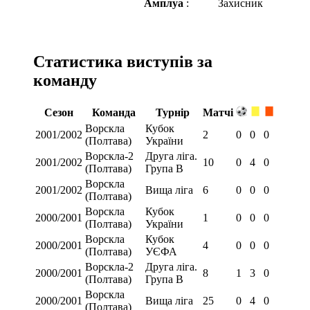
Амплуа
:
Захисник
Статистика виступів за
команду
Сезон
Команда
Турнір
Матчі
Ворскла
Кубок
2001/2002
2
0
0
0
(Полтава)
України
Ворскла-2
Друга ліга.
2001/2002
10
0
4
0
(Полтава)
Група В
Ворскла
2001/2002
Вища ліга
6
0
0
0
(Полтава)
Ворскла
Кубок
2000/2001
1
0
0
0
(Полтава)
України
Ворскла
Кубок
2000/2001
4
0
0
0
(Полтава)
УЄФА
Ворскла-2
Друга ліга.
2000/2001
8
1
3
0
(Полтава)
Група В
Ворскла
2000/2001
Вища ліга
25
0
4
0
(Полтава)