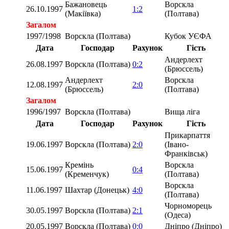
Бажановець
Ворскла
26.10.1997
1:2
(Макіївка)
(Полтава)
Загалом
1997/1998
Ворскла (Полтава)
Кубок УЄФА
Дата
Господар
Рахунок
Гість
Андерлехт
26.08.1997
Ворскла (Полтава)
0:2
(Брюссель)
Андерлехт
Ворскла
12.08.1997
2:0
(Брюссель)
(Полтава)
Загалом
1996/1997
Ворскла (Полтава)
Вища ліга
Дата
Господар
Рахунок
Гість
Прикарпаття
19.06.1997
Ворскла (Полтава)
2:0
(Івано-
Франківськ)
Кремінь
Ворскла
15.06.1997
0:4
(Кременчук)
(Полтава)
Ворскла
11.06.1997
Шахтар (Донецьк)
4:0
(Полтава)
Чорноморець
30.05.1997
Ворскла (Полтава)
2:1
(Одеса)
20.05.1997
Ворскла (Полтава)
0:0
Дніпро (Дніпро)