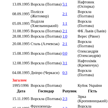
Нафтовик
13.09.1995
Ворскла (Полтава)
5:1
(Охтирка)
Полісся
Ворскла
08.09.1995
2:1
(Житомир)
(Полтава)
Поділля
Ворскла
05.09.1995
1:1
(Хмельницький)
(Полтава)
31.08.1995
Ворскла (Полтава)
2:1
ФК Львів (Львів)
28.08.1995
Ворскла (Полтава)
1:0
Верес (Рівне)
Ворскла
20.08.1995
Сталь (Алчевськ)
2:1
(Полтава)
Олександрія
15.08.1995
Ворскла (Полтава)
0:0
(Олександрія)
Нафтохімік
12.08.1995
Ворскла (Полтава)
3:1
(Кременчук)
Ворскла
04.08.1995
Дніпро (Черкаси)
0:3
(Полтава)
Загалом
1995/1996
Ворскла (Полтава)
Кубок України
Дата
Господар
Рахунок
Гість
Зірка
15.11.1995
Ворскла (Полтава)
2:3
(Кропивницький)
Фрунзенець-
Ворскла