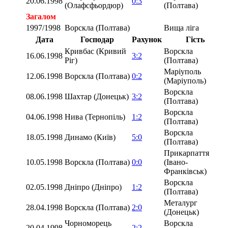
20.06.1998
0:3
(Олафсфьордюр)
(Полтава)
Загалом
1997/1998
Ворскла (Полтава)
Вища ліга
Дата
Господар
Рахунок
Гість
Кривбас (Кривий
Ворскла
16.06.1998
3:2
Ріг)
(Полтава)
Маріуполь
12.06.1998
Ворскла (Полтава)
0:2
(Маріуполь)
Ворскла
08.06.1998
Шахтар (Донецьк)
3:2
(Полтава)
Ворскла
04.06.1998
Нива (Тернопіль)
1:2
(Полтава)
Ворскла
18.05.1998
Динамо (Київ)
5:0
(Полтава)
Прикарпаття
10.05.1998
Ворскла (Полтава)
0:0
(Івано-
Франківськ)
Ворскла
02.05.1998
Дніпро (Дніпро)
1:2
(Полтава)
Металург
28.04.1998
Ворскла (Полтава)
2:0
(Донецьк)
Чорноморець
Ворскла
20.04.1998
2:2