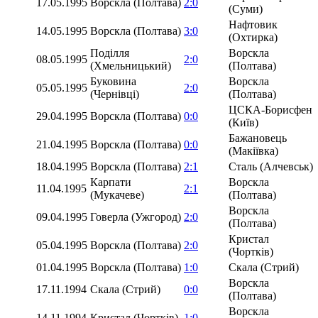
17.05.1995
Ворскла (Полтава)
2:0
(Суми)
Нафтовик
14.05.1995
Ворскла (Полтава)
3:0
(Охтирка)
Поділля
Ворскла
08.05.1995
2:0
(Хмельницький)
(Полтава)
Буковина
Ворскла
05.05.1995
2:0
(Чернівці)
(Полтава)
ЦСКА-Борисфен
29.04.1995
Ворскла (Полтава)
0:0
(Київ)
Бажановець
21.04.1995
Ворскла (Полтава)
0:0
(Макіївка)
18.04.1995
Ворскла (Полтава)
2:1
Сталь (Алчевськ)
Карпати
Ворскла
11.04.1995
2:1
(Мукачеве)
(Полтава)
Ворскла
09.04.1995
Говерла (Ужгород)
2:0
(Полтава)
Кристал
05.04.1995
Ворскла (Полтава)
2:0
(Чортків)
01.04.1995
Ворскла (Полтава)
1:0
Скала (Стрий)
Ворскла
17.11.1994
Скала (Стрий)
0:0
(Полтава)
Ворскла
14.11.1994
Кристал (Чортків)
1:0