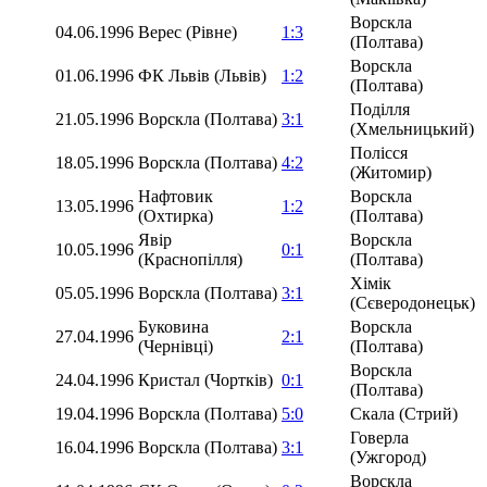
Ворскла
04.06.1996
Верес (Рівне)
1:3
(Полтава)
Ворскла
01.06.1996
ФК Львів (Львів)
1:2
(Полтава)
Поділля
21.05.1996
Ворскла (Полтава)
3:1
(Хмельницький)
Полісся
18.05.1996
Ворскла (Полтава)
4:2
(Житомир)
Нафтовик
Ворскла
13.05.1996
1:2
(Охтирка)
(Полтава)
Явір
Ворскла
10.05.1996
0:1
(Краснопілля)
(Полтава)
Хімік
05.05.1996
Ворскла (Полтава)
3:1
(Сєверодонецьк)
Буковина
Ворскла
27.04.1996
2:1
(Чернівці)
(Полтава)
Ворскла
24.04.1996
Кристал (Чортків)
0:1
(Полтава)
19.04.1996
Ворскла (Полтава)
5:0
Скала (Стрий)
Говерла
16.04.1996
Ворскла (Полтава)
3:1
(Ужгород)
Ворскла