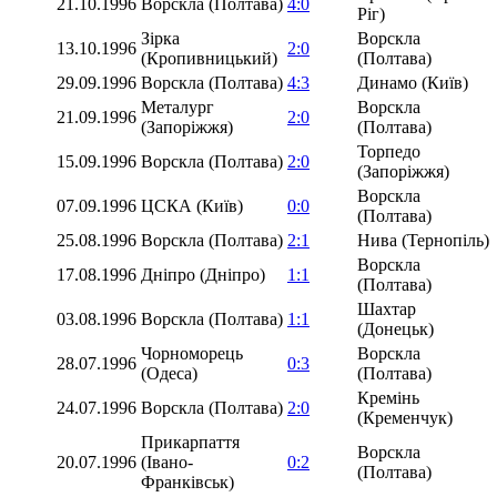
21.10.1996
Ворскла (Полтава)
4:0
Ріг)
Зірка
Ворскла
13.10.1996
2:0
(Кропивницький)
(Полтава)
29.09.1996
Ворскла (Полтава)
4:3
Динамо (Київ)
Металург
Ворскла
21.09.1996
2:0
(Запоріжжя)
(Полтава)
Торпедо
15.09.1996
Ворскла (Полтава)
2:0
(Запоріжжя)
Ворскла
07.09.1996
ЦСКА (Київ)
0:0
(Полтава)
25.08.1996
Ворскла (Полтава)
2:1
Нива (Тернопіль)
Ворскла
17.08.1996
Дніпро (Дніпро)
1:1
(Полтава)
Шахтар
03.08.1996
Ворскла (Полтава)
1:1
(Донецьк)
Чорноморець
Ворскла
28.07.1996
0:3
(Одеса)
(Полтава)
Кремінь
24.07.1996
Ворскла (Полтава)
2:0
(Кременчук)
Прикарпаття
Ворскла
20.07.1996
(Івано-
0:2
(Полтава)
Франківськ)