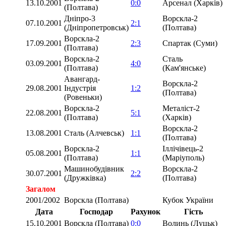
13.10.2001
0:0
Арсенал (Харків)
(Полтава)
Дніпро-3
Ворскла-2
07.10.2001
2:1
(Дніпропетровськ)
(Полтава)
Ворскла-2
17.09.2001
2:3
Спартак (Суми)
(Полтава)
Ворскла-2
Сталь
03.09.2001
4:0
(Полтава)
(Кам'янське)
Авангард-
Ворскла-2
29.08.2001
Індустрія
1:2
(Полтава)
(Ровеньки)
Ворскла-2
Металіст-2
22.08.2001
5:1
(Полтава)
(Харків)
Ворскла-2
13.08.2001
Сталь (Алчевськ)
1:1
(Полтава)
Ворскла-2
Іллічівець-2
05.08.2001
1:1
(Полтава)
(Маріуполь)
Машинобудівник
Ворскла-2
30.07.2001
2:2
(Дружківка)
(Полтава)
Загалом
2001/2002
Ворскла (Полтава)
Кубок України
Дата
Господар
Рахунок
Гість
15.10.2001
Ворскла (Полтава)
0:0
Волинь (Луцьк)