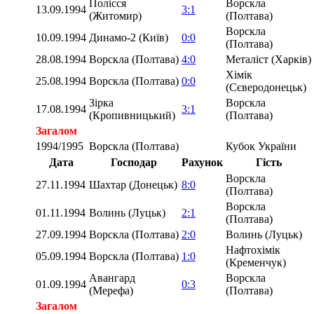
Полісся
Ворскла
13.09.1994
3:1
(Житомир)
(Полтава)
Ворскла
10.09.1994
Динамо-2 (Київ)
0:0
(Полтава)
28.08.1994
Ворскла (Полтава)
4:0
Металіст (Харків)
Хімік
25.08.1994
Ворскла (Полтава)
0:0
(Сєверодонецьк)
Зірка
Ворскла
17.08.1994
3:1
(Кропивницький)
(Полтава)
Загалом
1994/1995
Ворскла (Полтава)
Кубок України
Дата
Господар
Рахунок
Гість
Ворскла
27.11.1994
Шахтар (Донецьк)
8:0
(Полтава)
Ворскла
01.11.1994
Волинь (Луцьк)
2:1
(Полтава)
27.09.1994
Ворскла (Полтава)
2:0
Волинь (Луцьк)
Нафтохімік
05.09.1994
Ворскла (Полтава)
1:0
(Кременчук)
Авангард
Ворскла
01.09.1994
0:3
(Мерефа)
(Полтава)
Загалом