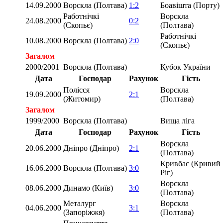
14.09.2000
Ворскла (Полтава)
1:2
Боавішта (Порту)
Работнічкі
Ворскла
24.08.2000
0:2
(Скопьє)
(Полтава)
Работнічкі
10.08.2000
Ворскла (Полтава)
2:0
(Скопьє)
Загалом
2000/2001
Ворскла (Полтава)
Кубок України
Дата
Господар
Рахунок
Гість
Полісся
Ворскла
19.09.2000
2:1
(Житомир)
(Полтава)
Загалом
1999/2000
Ворскла (Полтава)
Вища ліга
Дата
Господар
Рахунок
Гість
Ворскла
20.06.2000
Дніпро (Дніпро)
2:1
(Полтава)
Кривбас (Кривий
16.06.2000
Ворскла (Полтава)
3:0
Ріг)
Ворскла
08.06.2000
Динамо (Київ)
3:0
(Полтава)
Металург
Ворскла
04.06.2000
3:1
(Запоріжжя)
(Полтава)