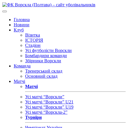
Головна
Новини
Клуб
Візитка
ІСТОРІЯ
Стадіон
Усі футболісти Ворскли
Бомбардири команди
Збірники Ворскли
Команда
Тренерський склад
Основний склад
Матчі
Матчі
Усі матчі “Ворскли”
Усі матчі “Ворскли” U21
Усі матчі “Ворскли” U19
Усі матчі “Ворскла-2”
Турніри
Чемпіонат України