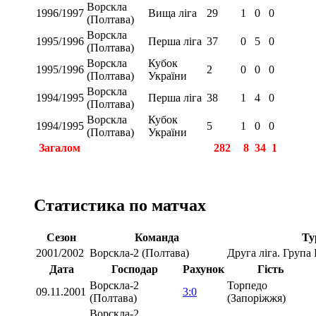
Ворскла
1996/1997
Вища ліга
29
1
0
0
(Полтава)
Ворскла
1995/1996
Перша ліга
37
0
5
0
(Полтава)
Ворскла
Кубок
1995/1996
2
0
0
0
(Полтава)
України
Ворскла
1994/1995
Перша ліга
38
1
4
0
(Полтава)
Ворскла
Кубок
1994/1995
5
1
0
0
(Полтава)
України
Загалом
282
8
34
1
Статистика по матчах
Сезон
Команда
Ту
2001/2002
Ворскла-2 (Полтава)
Друга ліга. Група
Дата
Господар
Рахунок
Гість
Ворскла-2
Торпедо
09.11.2001
3:0
(Полтава)
(Запоріжжя)
Ворскла-2