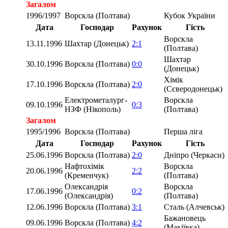
Загалом
1996/1997
Ворскла (Полтава)
Кубок України
Дата
Господар
Рахунок
Гість
Ворскла
13.11.1996
Шахтар (Донецьк)
2:1
(Полтава)
Шахтар
30.10.1996
Ворскла (Полтава)
0:0
(Донецьк)
Хімік
17.10.1996
Ворскла (Полтава)
2:0
(Сєверодонецьк)
Електрометалург-
Ворскла
09.10.1996
0:3
НЗФ (Нікополь)
(Полтава)
Загалом
1995/1996
Ворскла (Полтава)
Перша ліга
Дата
Господар
Рахунок
Гість
25.06.1996
Ворскла (Полтава)
2:0
Дніпро (Черкаси)
Нафтохімік
Ворскла
20.06.1996
2:2
(Кременчук)
(Полтава)
Олександрія
Ворскла
17.06.1996
0:2
(Олександрія)
(Полтава)
12.06.1996
Ворскла (Полтава)
3:1
Сталь (Алчевськ)
Бажановець
09.06.1996
Ворскла (Полтава)
4:2
(Макіївка)