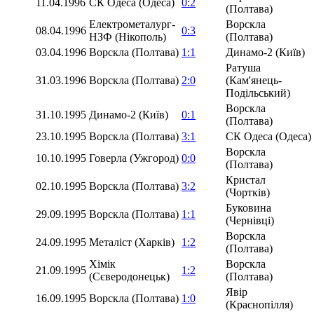
11.04.1996
СК Одеса (Одеса)
0:2
(Полтава)
Електрометалург-
Ворскла
08.04.1996
0:3
НЗФ (Нікополь)
(Полтава)
03.04.1996
Ворскла (Полтава)
1:1
Динамо-2 (Київ)
Ратуша
31.03.1996
Ворскла (Полтава)
2:0
(Кам'янець-
Подільський)
Ворскла
31.10.1995
Динамо-2 (Київ)
0:1
(Полтава)
23.10.1995
Ворскла (Полтава)
3:1
СК Одеса (Одеса)
Ворскла
10.10.1995
Говерла (Ужгород)
0:0
(Полтава)
Кристал
02.10.1995
Ворскла (Полтава)
3:2
(Чортків)
Буковина
29.09.1995
Ворскла (Полтава)
1:1
(Чернівці)
Ворскла
24.09.1995
Металіст (Харків)
1:2
(Полтава)
Хімік
Ворскла
21.09.1995
1:2
(Сєверодонецьк)
(Полтава)
Явір
16.09.1995
Ворскла (Полтава)
1:0
(Краснопілля)