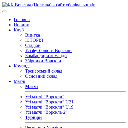
Головна
Новини
Клуб
Візитка
ІСТОРІЯ
Стадіон
Усі футболісти Ворскли
Бомбардири команди
Збірники Ворскли
Команда
Тренерський склад
Основний склад
Матчі
Матчі
Усі матчі “Ворскли”
Усі матчі “Ворскли” U21
Усі матчі “Ворскли” U19
Усі матчі “Ворскла-2”
Турніри
Чемпіонат України