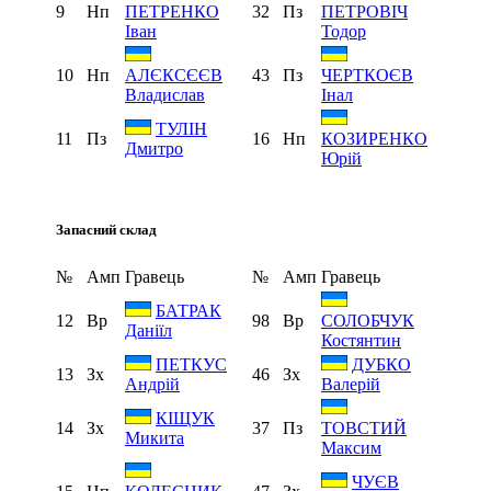
9
Нп
32
Пз
ПЕТРЕНКО
ПЕТРОВІЧ
Іван
Тодор
10
Нп
43
Пз
АЛЄКСЄЄВ
ЧЕРТКОЄВ
Владислав
Інал
ТУЛІН
11
Пз
16
Нп
КОЗИРЕНКО
Дмитро
Юрій
Запасний склад
№
Амп
Гравець
№
Амп
Гравець
БАТРАК
12
Вр
98
Вр
СОЛОБЧУК
Даніїл
Костянтин
ПЕТКУС
ДУБКО
13
Зх
46
Зх
Андрій
Валерій
КІЩУК
14
Зх
37
Пз
ТОВСТИЙ
Микита
Максим
ЧУЄВ