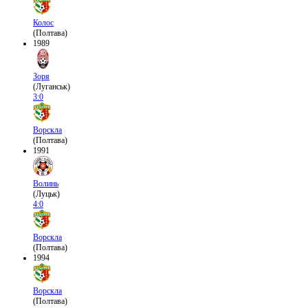
Колос
(Полтава)
1989
Зоря
(Луганськ)
3:0
Ворскла
(Полтава)
1991
Волинь
(Луцьк)
4:0
Ворскла
(Полтава)
1994
Ворскла
(Полтава)