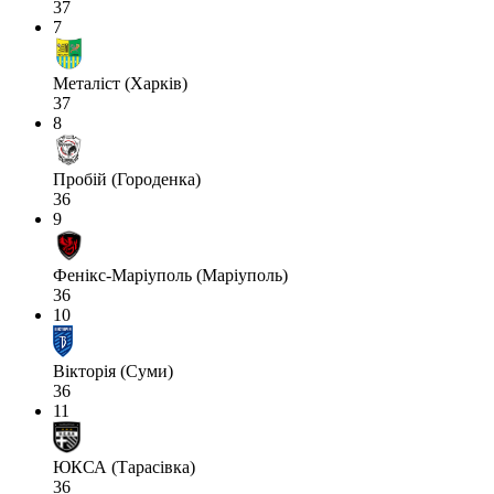
37
7
Металіст (Харків)
37
8
Пробій (Городенка)
36
9
Фенікс-Маріуполь (Маріуполь)
36
10
Вікторія (Суми)
36
11
ЮКСА (Тарасівка)
36