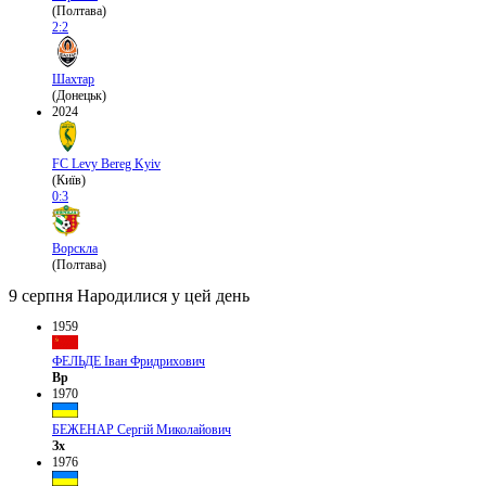
(Полтава)
2:2
Шахтар
(Донецьк)
2024
FC Levy Bereg Kyiv
(Київ)
0:3
Ворскла
(Полтава)
9 серпня
Народилися у цей день
1959
ФЕЛЬДЕ Іван Фридрихович
Вр
1970
БЕЖЕНАР Сергій Миколайович
Зх
1976