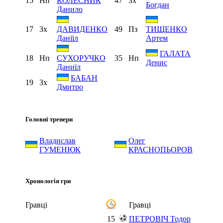
15
Нп
47
Зх
КОЛЕСНИК
Богдан
Данило
17
Зх
49
Пз
ДАВИДЕНКО
ТИЩЕНКО
Даніїл
Артем
ГАЛАТА
18
Нп
35
Нп
СУХОРУЧКО
Денис
Даниїл
БАБАН
19
Зх
Дмитро
Головні тренери
Владислав
Олег
ГУМЕНЮК
КРАСНОПЬОРОВ
Хронологія гри
Гравці
Гравці
15
ПЕТРОВІЧ Тодор