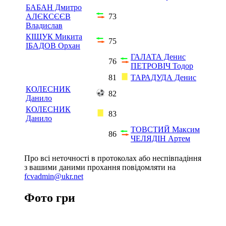
БАБАН Дмитро
АЛЄКСЄЄВ
73
Владислав
КІЩУК Микита
75
ІБАДОВ Орхан
ГАЛАТА Денис
76
ПЕТРОВІЧ Тодор
81
ТАРАДУДА Денис
КОЛЕСНИК
82
Данило
КОЛЕСНИК
83
Данило
ТОВСТИЙ Максим
86
ЧЕЛЯДІН Артем
Про всі неточності в протоколах або неспівпадіння
з вашими даними прохання повідомляти на
fcvadmin@ukr.net
Фото гри