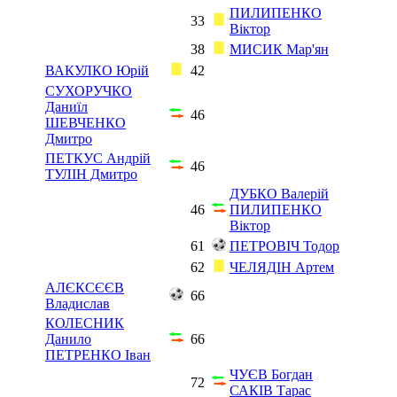
ПИЛИПЕНКО
33
Віктор
38
МИСИК Мар'ян
ВАКУЛКО Юрій
42
СУХОРУЧКО
Даниїл
46
ШЕВЧЕНКО
Дмитро
ПЕТКУС Андрій
46
ТУЛІН Дмитро
ДУБКО Валерій
46
ПИЛИПЕНКО
Віктор
61
ПЕТРОВІЧ Тодор
62
ЧЕЛЯДІН Артем
АЛЄКСЄЄВ
66
Владислав
КОЛЕСНИК
Данило
66
ПЕТРЕНКО Іван
ЧУЄВ Богдан
72
САКІВ Тарас