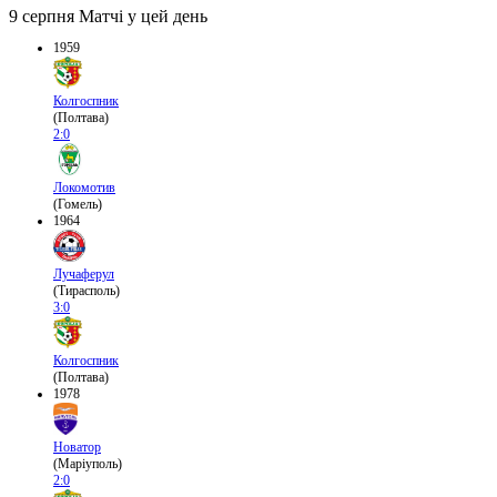
9 серпня
Матчі у цей день
1959
Колгоспник
(Полтава)
2:0
Локомотив
(Гомель)
1964
Лучаферул
(Тирасполь)
3:0
Колгоспник
(Полтава)
1978
Новатор
(Маріуполь)
2:0