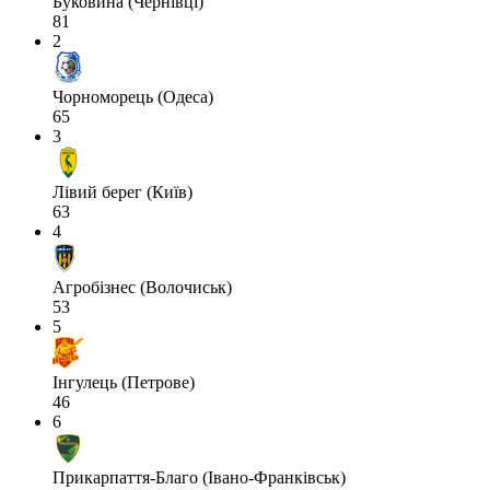
Буковина (Чернівці)
81
2
Чорноморець (Одеса)
65
3
Лівий берег (Київ)
63
4
Агробізнес (Волочиськ)
53
5
Інгулець (Петрове)
46
6
Прикарпаття-Благо (Івано-Франківськ)