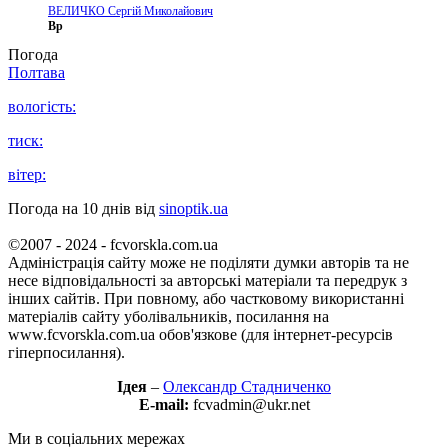
ВЕЛИЧКО Сергій Миколайович
Вр
Погода
Полтава
вологість:
тиск:
вітер:
Погода на 10 днів від
sinoptik.ua
©2007 - 2024 - fcvorskla.com.ua
Адміністрація сайту може не поділяти думки авторів та не
несе відповідальності за авторські матеріали та передрук з
інших сайтів. При повному, або частковому використанні
матеріалів сайту уболівальників, посилання на
www.fcvorskla.com.ua обов'язкове (для інтернет-ресурсів
гіперпосилання).
Ідея
–
Олександр Стадниченко
E-mail:
fcvadmin@ukr.net
Ми в соціальних мережах