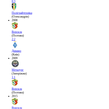
0:3
Поліграфтехніка
(Олександрія)
2008
Ворскла
(Полтава)
2:2
Динамо
(Київ)
2009
Металург
(Запоріжжя)
1:1
Ворскла
(Полтава)
2015
Ворскла