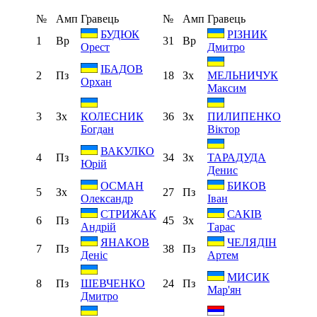
№
Амп
Гравець
№
Амп
Гравець
БУДЮК
РІЗНИК
1
Вр
31
Вр
Орест
Дмитро
ІБАДОВ
2
Пз
18
Зх
МЕЛЬНИЧУК
Орхан
Максим
3
Зх
36
Зх
КОЛЕСНИК
ПИЛИПЕНКО
Богдан
Віктор
ВАКУЛКО
4
Пз
34
Зх
ТАРАДУДА
Юрій
Денис
ОСМАН
БИКОВ
5
Зх
27
Пз
Олександр
Іван
СТРИЖАК
САКІВ
6
Пз
45
Зх
Андрій
Тарас
ЯНАКОВ
ЧЕЛЯДІН
7
Пз
38
Пз
Деніс
Артем
МИСИК
8
Пз
24
Пз
ШЕВЧЕНКО
Мар'ян
Дмитро