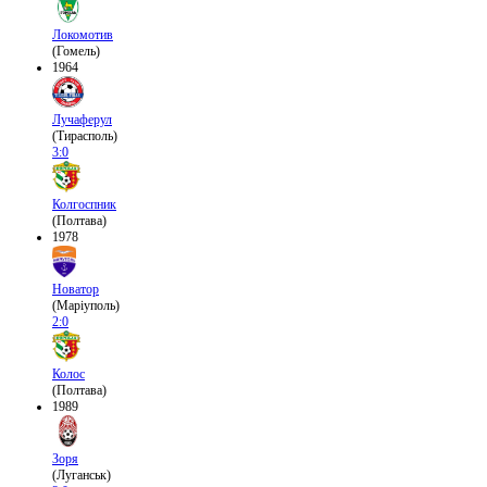
Локомотив
(Гомель)
1964
Лучаферул
(Тирасполь)
3:0
Колгоспник
(Полтава)
1978
Новатор
(Маріуполь)
2:0
Колос
(Полтава)
1989
Зоря
(Луганськ)