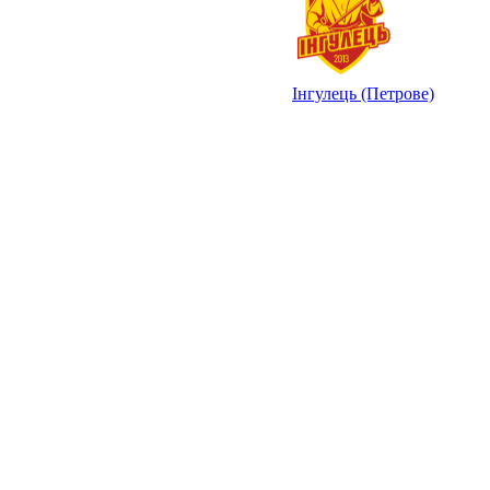
Інгулець (Петрове)