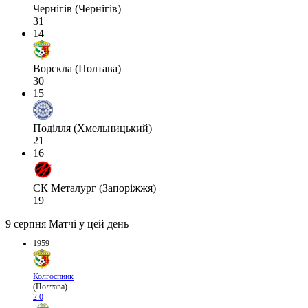
Чернігів (Чернігів)
31
14
Ворскла (Полтава)
30
15
Поділля (Хмельницький)
21
16
СК Металург (Запоріжжя)
19
9 серпня
Матчі у цей день
1959
Колгоспник
(Полтава)
2:0