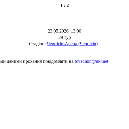
1 : 2
23.05.2026. 13:00
29 тур
Стадіон:
Чернігів-Арена (Чернігів)
.
шими даними прохання повідомляти на
fcvadmin@ukr.net