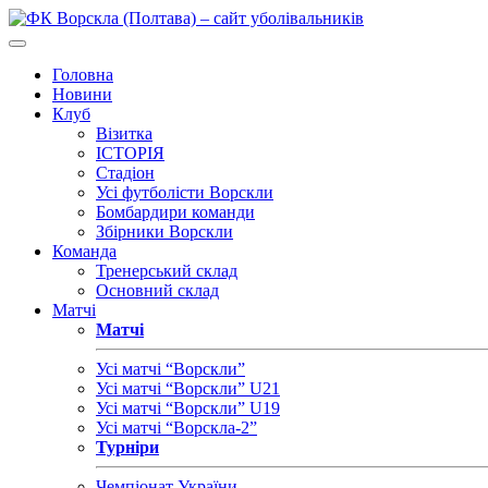
Головна
Новини
Клуб
Візитка
ІСТОРІЯ
Стадіон
Усі футболісти Ворскли
Бомбардири команди
Збірники Ворскли
Команда
Тренерський склад
Основний склад
Матчі
Матчі
Усі матчі “Ворскли”
Усі матчі “Ворскли” U21
Усі матчі “Ворскли” U19
Усі матчі “Ворскла-2”
Турніри
Чемпіонат України