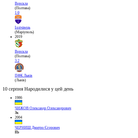
Ворскла
(Полтава)
1:0
Іллічівець
(Маріуполь)
2019
Ворскла
(Полтава)
3:2
ПФК Львів
(Львів)
10 серпня
Народилися у цей день
1986
ЧИЖОВ Олександр Олександрович
Зх
2004
ЧЕРНИШ Дмитро Єгорович
Пз