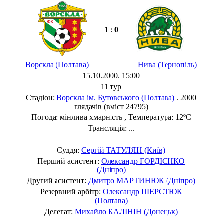
1 : 0
Ворскла (Полтава)
Нива (Тернопіль)
15.10.2000. 15:00
11 тур
Стадіон:
Ворскла ім. Бутовського (Полтава)
. 2000
глядачів (вміст 24795)
Погода: мінлива хмарність , Температура: 12ºC
Трансляція: ...
Суддя:
Сергій ТАТУЛЯН (Київ)
Перший асистент:
Олександр ГОРДІЄНКО
(Дніпро)
Другий асистент:
Дмитро МАРТИНЮК (Дніпро)
Резервний арбітр:
Олександр ШЕРСТЮК
(Полтава)
Делегат:
Михайло КАЛІНІН (Донецьк)