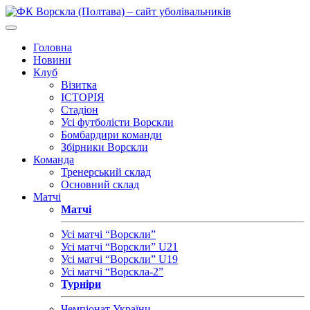
Головна
Новини
Клуб
Візитка
ІСТОРІЯ
Стадіон
Усі футболісти Ворскли
Бомбардири команди
Збірники Ворскли
Команда
Тренерський склад
Основний склад
Матчі
Матчі
Усі матчі “Ворскли”
Усі матчі “Ворскли” U21
Усі матчі “Ворскли” U19
Усі матчі “Ворскла-2”
Турніри
Чемпіонат України