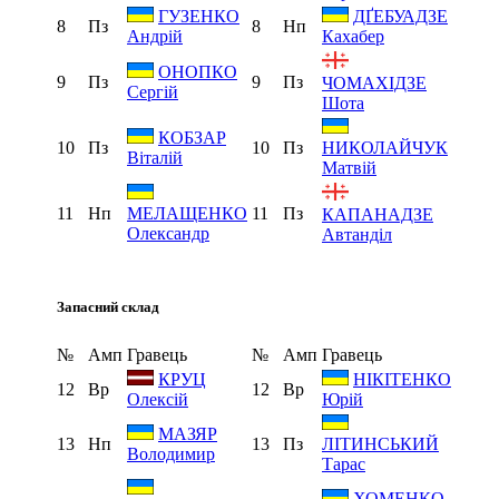
ГУЗЕНКО
ДҐЕБУАДЗЕ
8
Пз
8
Нп
Андрій
Кахабер
ОНОПКО
9
Пз
9
Пз
ЧОМАХІДЗЕ
Сергій
Шота
КОБЗАР
10
Пз
10
Пз
НИКОЛАЙЧУК
Віталій
Матвій
11
Нп
11
Пз
МЕЛАЩЕНКО
КАПАНАДЗЕ
Олександр
Автанділ
Запасний склад
№
Амп
Гравець
№
Амп
Гравець
КРУЦ
НІКІТЕНКО
12
Вр
12
Вр
Олексій
Юрій
МАЗЯР
13
Нп
13
Пз
ЛІТИНСЬКИЙ
Володимир
Тарас
ХОМЕНКО