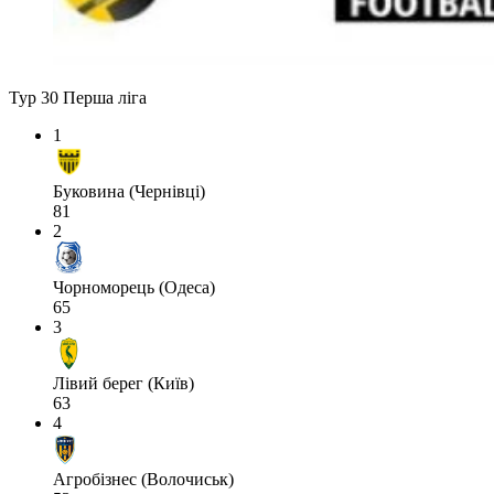
Тур 30
Перша ліга
1
Буковина (Чернівці)
81
2
Чорноморець (Одеса)
65
3
Лівий берег (Київ)
63
4
Агробізнес (Волочиськ)