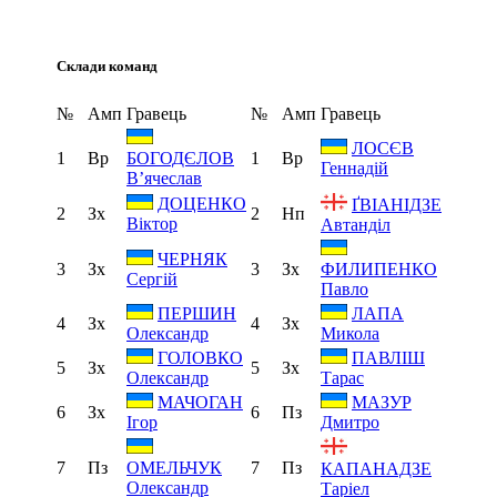
Склади команд
№
Амп
Гравець
№
Амп
Гравець
ЛОСЄВ
1
Вр
1
Вр
БОГОДЄЛОВ
Геннадій
В’ячеслав
ДОЦЕНКО
ҐВІАНІДЗЕ
2
Зх
2
Нп
Віктор
Автанділ
ЧЕРНЯК
3
Зх
3
Зх
ФИЛИПЕНКО
Сергій
Павло
ПЕРШИН
ЛАПА
4
Зх
4
Зх
Олександр
Микола
ГОЛОВКО
ПАВЛІШ
5
Зх
5
Зх
Олександр
Тарас
МАЧОГАН
МАЗУР
6
Зх
6
Пз
Ігор
Дмитро
7
Пз
7
Пз
ОМЕЛЬЧУК
КАПАНАДЗЕ
Олександр
Таріел