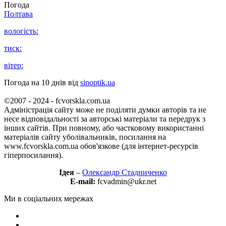
Погода
Полтава
вологість:
тиск:
вітер:
Погода на 10 днів від
sinoptik.ua
©2007 - 2024 - fcvorskla.com.ua
Адміністрація сайту може не поділяти думки авторів та не
несе відповідальності за авторські матеріали та передрук з
інших сайтів. При повному, або частковому використанні
матеріалів сайту уболівальників, посилання на
www.fcvorskla.com.ua обов'язкове (для інтернет-ресурсів
гіперпосилання).
Ідея
–
Олександр Стадниченко
E-mail:
fcvadmin@ukr.net
Ми в соціальних мережах