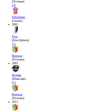
(Полтава)
2:0
Работнічкі
(Скопьє)
2002
Рось
(Біла Церква)
1:2
Ворскла
(Полтава)
2003
Водник
(Миколаїв)
0:3
Ворскла
(Полтава)
2013