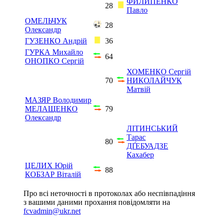
ФИЛИПЕНКО
28
Павло
ОМЕЛЬЧУК
28
Олександр
ГУЗЕНКО Андрій
36
ГУРКА Михайло
64
ОНОПКО Сергій
ХОМЕНКО Сергій
70
НИКОЛАЙЧУК
Матвій
МАЗЯР Володимир
МЕЛАЩЕНКО
79
Олександр
ЛІТИНСЬКИЙ
Тарас
80
ДҐЕБУАДЗЕ
Кахабер
ЦЕЛИХ Юрій
88
КОБЗАР Віталій
Про всі неточності в протоколах або неспівпадіння
з вашими даними прохання повідомляти на
fcvadmin@ukr.net