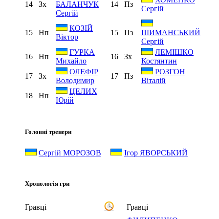
14
Зх
14
Пз
БАЛАНЧУК
Сергій
Сергій
КОЗІЙ
15
Нп
15
Пз
ШИМАНСЬКИЙ
Віктор
Сергій
ГУРКА
ЛЕМІШКО
16
Нп
16
Зх
Михайло
Костянтин
ОЛЕФІР
РОЗГОН
17
Зх
17
Пз
Володимир
Віталій
ЦЕЛИХ
18
Нп
Юрій
Головні тренери
Сергій МОРОЗОВ
Ігор ЯВОРСЬКИЙ
Хронологія гри
Гравці
Гравці