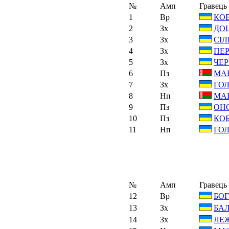
№
Амп
Гравець
1
Вр
КОВ
2
Зх
ДОЦ
3
Зх
СІЛ
4
Зх
ПЕР
5
Зх
ЧЕР
6
Пз
МАК
7
Зх
ГОЛ
8
Нп
МАК
9
Пз
ОНО
10
Пз
КОБ
11
Нп
ГОЛ
№
Амп
Гравець
12
Вр
БОГ
13
Зх
БАЛ
14
Зх
ЛЕЖ