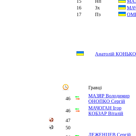
15
Нп
МАЗ
16
Зх
МАЧ
17
Пз
ОМЕ
Анатолій КОНЬК
Гравці
МАЗЯР Володимир
46
ОНОПКО Сергій
МАЧОГАН Ігор
46
КОБЗАР Віталій
47
50
ЛЕЖЕНЦЕВ Сергій