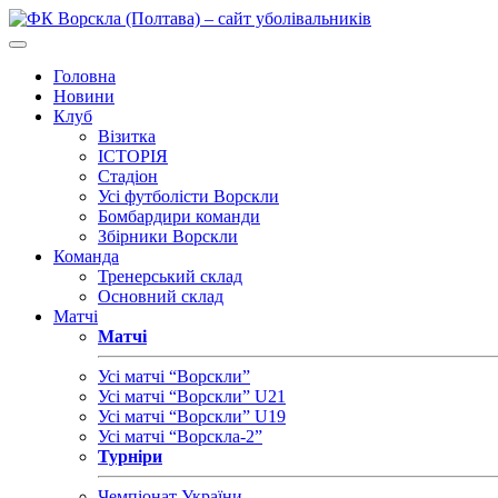
Головна
Новини
Клуб
Візитка
ІСТОРІЯ
Стадіон
Усі футболісти Ворскли
Бомбардири команди
Збірники Ворскли
Команда
Тренерський склад
Основний склад
Матчі
Матчі
Усі матчі “Ворскли”
Усі матчі “Ворскли” U21
Усі матчі “Ворскли” U19
Усі матчі “Ворскла-2”
Турніри
Чемпіонат України