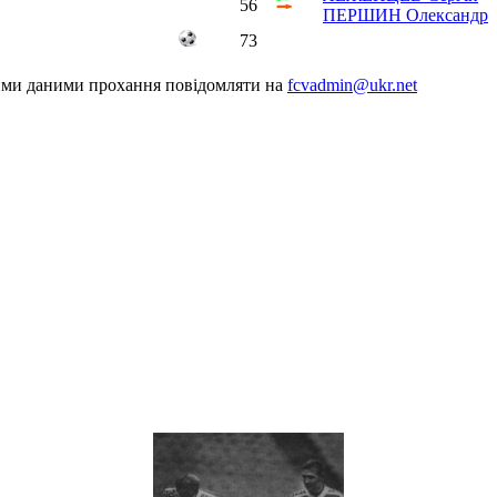
56
ПЕРШИН Олександр
73
шими даними прохання повідомляти на
fcvadmin@ukr.net