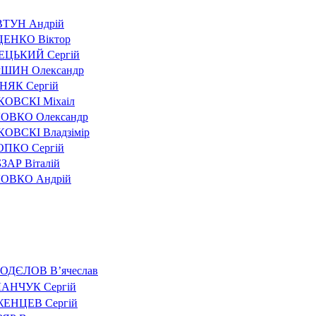
ТУН Андрій
ЕНКО Віктор
ЕЦЬКИЙ Сергій
ШИН Олександр
НЯК Сергій
ОВСКІ Міхаіл
ОВКО Олександр
ОВСКІ Владзімір
ПКО Сергій
ЗАР Віталій
ОВКО Андрій
ОДЄЛОВ В’ячеслав
АНЧУК Сергій
ЕНЦЕВ Сергій