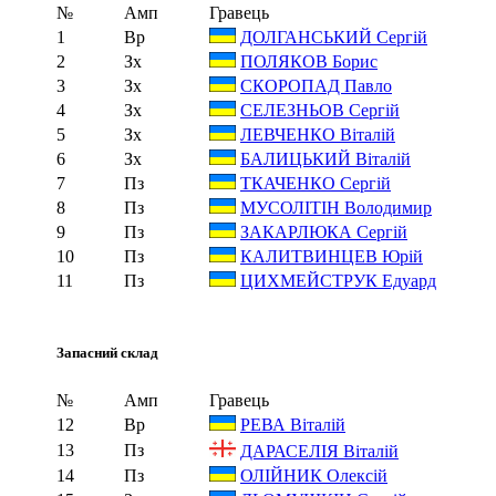
№
Амп
Гравець
1
Вр
ДОЛГАНСЬКИЙ Сергій
2
Зх
ПОЛЯКОВ Борис
3
Зх
СКОРОПАД Павло
4
Зх
СЕЛЕЗНЬОВ Сергій
5
Зх
ЛЕВЧЕНКО Віталій
6
Зх
БАЛИЦЬКИЙ Віталій
7
Пз
ТКАЧЕНКО Сергій
8
Пз
МУСОЛІТІН Володимир
9
Пз
ЗАКАРЛЮКА Сергій
10
Пз
КАЛИТВИНЦЕВ Юрій
11
Пз
ЦИХМЕЙСТРУК Едуард
Запасний склад
№
Амп
Гравець
12
Вр
РЕВА Віталій
13
Пз
ДАРАСЕЛІЯ Віталій
14
Пз
ОЛІЙНИК Олексій