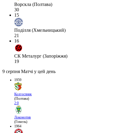
Ворскла (Полтава)
30
15
Поділля (Хмельницький)
21
16
СК Металург (Запоріжжя)
19
9 серпня
Матчі у цей день
1959
Колгоспник
(Полтава)
2:0
Локомотив
(Гомель)
1964