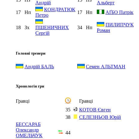
Андрій
Альберт
КОНДРАТЮК
17
Нп
17
Нп
АҐБО Патрік
Петро
ПИЛИПЧУК
18
Зх
34
Нп
ПШЕНИЧНИХ
Роман
Сергій
Головні тренери
Андрій БАЛЬ
Семен АЛЬТМАН
Хронологія гри
Гравці
Гравці
35
КОТОВ Євген
38
СЕЛЕЗНЬОВ Юрій
БЕССАРАБ
Олександр
44
ОМЕЛЬЧУК