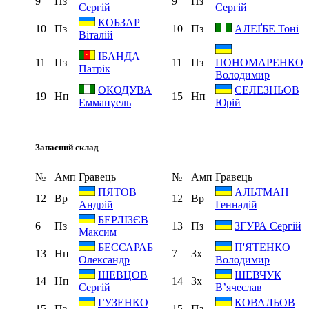
9
Пз
9
Пз
Сергій
Сергій
КОБЗАР
10
Пз
10
Пз
АЛЕҐБЕ Тоні
Віталій
ІБАНДА
11
Пз
11
Пз
ПОНОМАРЕНКО
Патрік
Володимир
ОКОДУВА
СЕЛЕЗНЬОВ
19
Нп
15
Нп
Еммануель
Юрій
Запасний склад
№
Амп
Гравець
№
Амп
Гравець
ПЯТОВ
АЛЬТМАН
12
Вр
12
Вр
Андрій
Геннадій
БЕРЛІЗЄВ
6
Пз
13
Пз
ЗГУРА Сергій
Максим
БЕССАРАБ
П'ЯТЕНКО
13
Нп
7
Зх
Олександр
Володимир
ШЕВЦОВ
ШЕВЧУК
14
Нп
14
Зх
Сергій
В’ячеслав
ГУЗЕНКО
КОВАЛЬОВ
15
Пз
15
Пз