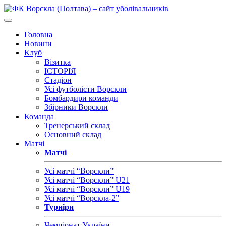
Головна
Новини
Клуб
Візитка
ІСТОРІЯ
Стадіон
Усі футболісти Ворскли
Бомбардири команди
Збірники Ворскли
Команда
Тренерський склад
Основний склад
Матчі
Матчі
Усі матчі “Ворскли”
Усі матчі “Ворскли” U21
Усі матчі “Ворскли” U19
Усі матчі “Ворскла-2”
Турніри
Чемпіонат України