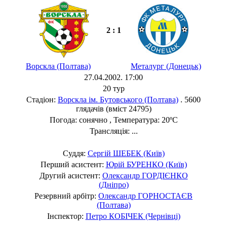
2 : 1
Ворскла (Полтава)
Металург (Донецьк)
27.04.2002. 17:00
20 тур
Стадіон:
Ворскла ім. Бутовського (Полтава)
. 5600
глядачів (вміст 24795)
Погода: сонячно , Температура: 20ºC
Трансляція: ...
Суддя:
Сергій ШЕБЕК (Київ)
Перший асистент:
Юрій БУРЕНКО (Київ)
Другий асистент:
Олександр ГОРДІЄНКО
(Дніпро)
Резервний арбітр:
Олександр ГОРНОСТАЄВ
(Полтава)
Інспектор:
Петро КОБІЧЕК (Чернівці)