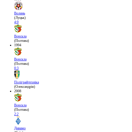
Волинь
(Луцьк)
4:0
Ворскла
(Полтава)
1994
Ворскла
(Полтава)
0:3
Поліграфтехніка
(Олександрія)
2008
Ворскла
(Полтава)
2:2
Динамо