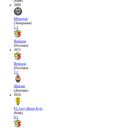
(Київ)
2009
Металург
(Запоріжжя)
1:1
Ворскла
(Полтава)
2015
Ворскла
(Полтава)
2:2
Шахтар
(Донецьк)
2024
FC Levy Bereg Kyiv
(Київ)
0:3