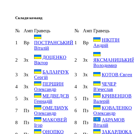
Склади команд
№
Амп
Гравець
№
Амп
Гравець
НІКІТІН
1
Вр
1
Вр
ПОСТРАНСЬКИЙ
Андрій
Віталій
ДОЦЕНКО
2
Зх
2
Зх
ЯКСМАНИЦЬКИ
Віктор
Володимир
БАЛАНЧУК
3
Зх
3
Зх
КОТОВ Євген
Сергій
ПЕРШИН
ЧЕЧЕР
4
Зх
4
Зх
Олександр
В'ячеслав
МЕДВЕДЄВ
КРИВЕНЦОВ
5
Зх
5
Пз
Геннадій
Валерій
ОМЕЛЬЧУК
КОВАЛЕНКО
7
Пз
6
Пз
Олександр
Олександр
МАКОВЕЙ
АБРАМОВ
8
Пз
8
Пз
Ігор
Віталій
ОНОПКО
ЗАКАРЛЮКА