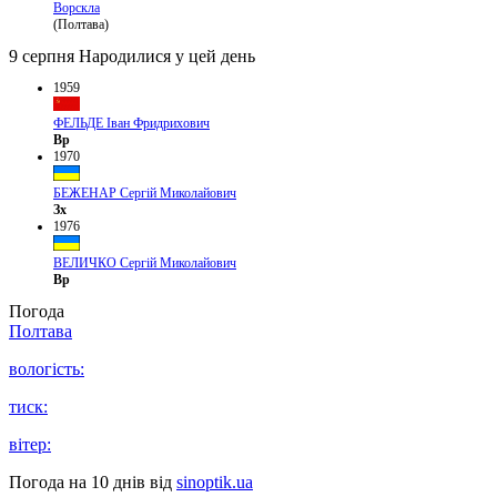
Ворскла
(Полтава)
9 серпня
Народилися у цей день
1959
ФЕЛЬДЕ Іван Фридрихович
Вр
1970
БЕЖЕНАР Сергій Миколайович
Зх
1976
ВЕЛИЧКО Сергій Миколайович
Вр
Погода
Полтава
вологість:
тиск:
вітер:
Погода на 10 днів від
sinoptik.ua