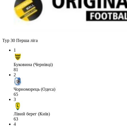
Тур 30
Перша ліга
1
Буковина (Чернівці)
81
2
Чорноморець (Одеса)
65
3
Лівий берег (Київ)
63
4