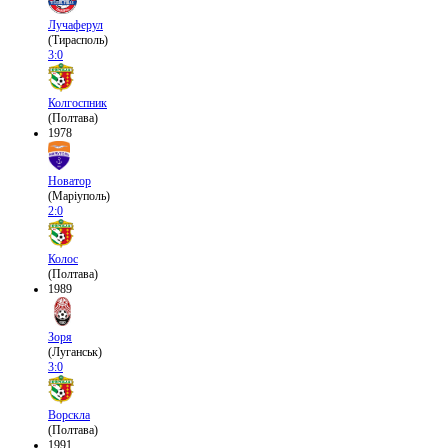
Лучаферул
(Тирасполь)
3:0
Колгоспник
(Полтава)
1978
Новатор
(Маріуполь)
2:0
Колос
(Полтава)
1989
Зоря
(Луганськ)
3:0
Ворскла
(Полтава)
1991