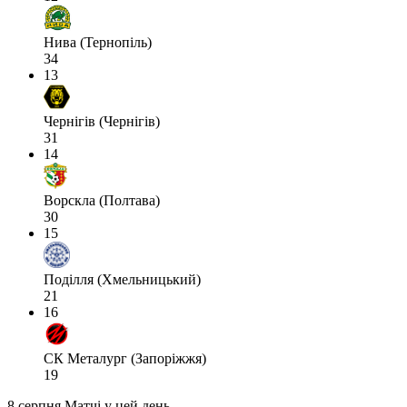
Нива (Тернопіль)
34
13
Чернігів (Чернігів)
31
14
Ворскла (Полтава)
30
15
Поділля (Хмельницький)
21
16
СК Металург (Запоріжжя)
19
8 серпня
Матчі у цей день