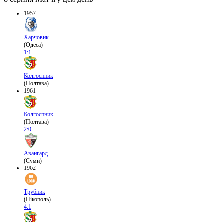
1957
Харчовик
(Одеса)
1:1
Колгоспник
(Полтава)
1961
Колгоспник
(Полтава)
2:0
Авангард
(Суми)
1962
Трубник
(Нікополь)
4:1