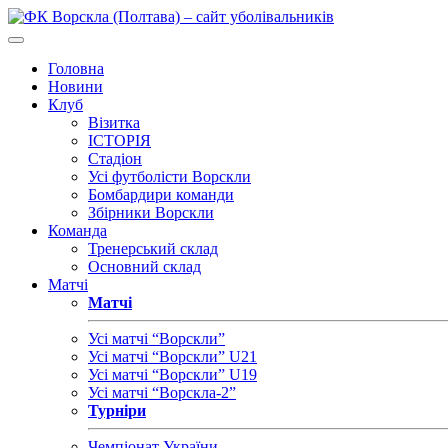
Головна
Новини
Клуб
Візитка
ІСТОРІЯ
Стадіон
Усі футболісти Ворскли
Бомбардири команди
Збірники Ворскли
Команда
Тренерський склад
Основний склад
Матчі
Матчі
Усі матчі “Ворскли”
Усі матчі “Ворскли” U21
Усі матчі “Ворскли” U19
Усі матчі “Ворскла-2”
Турніри
Чемпіонат України