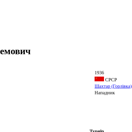
емович
1936
СРСР
Шахтар (Горлівка)
Нападник
Турнір