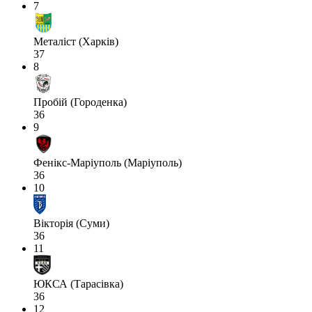
7
Металіст (Харків)
37
8
Пробій (Городенка)
36
9
Фенікс-Маріуполь (Маріуполь)
36
10
Вікторія (Суми)
36
11
ЮКСА (Тарасівка)
36
12