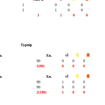
1
0
0
0
2
1
0
0
3
1
0
0
Турнір
ть
Хв.
90
0
0
0
1(90)
0
0
0
ть
Хв.
90
1
0
0
90
0
0
0
2(180)
1
0
0
3(270)
1
0
0