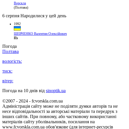
Ворскла
(Полтава)
6 серпня
Народилися у цей день
1992
ШЕВЧЕНКО Валентин Олексійович
Пз
Погода
Полтава
вологість:
тиск:
вітер:
Погода на 10 днів від
sinoptik.ua
©2007 - 2024 - fcvorskla.com.ua
Адміністрація сайту може не поділяти думки авторів та не
несе відповідальності за авторські матеріали та передрук з
інших сайтів. При повному, або частковому використанні
матеріалів сайту уболівальників, посилання на
www.fcvorskla.com.ua обов'язкове (для інтернет-ресурсів