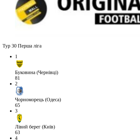
Тур 30
Перша ліга
1
Буковина (Чернівці)
81
2
Чорноморець (Одеса)
65
3
Лівий берег (Київ)
63
4