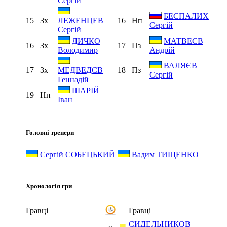
Сергій
БЕСПАЛИХ
15
Зх
16
Нп
ЛЕЖЕНЦЕВ
Сергій
Сергій
ДИЧКО
МАТВЕЄВ
16
Зх
17
Пз
Володимир
Андрій
ВАЛЯЄВ
17
Зх
18
Пз
МЕДВЕДЄВ
Сергій
Геннадій
ШАРІЙ
19
Нп
Іван
Головні тренери
Сергій СОБЕЦЬКИЙ
Вадим ТИЩЕНКО
Хронологія гри
Гравці
Гравці
СИДЕЛЬНИКОВ