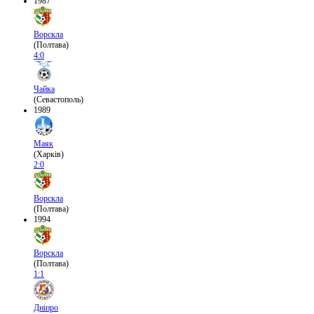
1987
Ворскла
(Полтава)
4:0
Чайка
(Севастополь)
1989
Маяк
(Харків)
2:0
Ворскла
(Полтава)
1994
Ворскла
(Полтава)
1:1
Дніпро