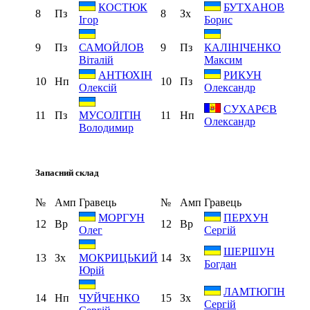
КОСТЮК
БУТХАНОВ
8
Пз
8
Зх
Ігор
Борис
9
Пз
9
Пз
САМОЙЛОВ
КАЛIНІЧЕНКО
Віталій
Максим
АНТЮХІН
РИКУН
10
Нп
10
Пз
Олексій
Олександр
СУХАРЄВ
11
Пз
11
Нп
МУСОЛІТІН
Олександр
Володимир
Запасний склад
№
Амп
Гравець
№
Амп
Гравець
МОРГУН
ПЕРХУН
12
Вр
12
Вр
Олег
Сергій
ШЕРШУН
13
Зх
14
Зх
МОКРИЦЬКИЙ
Богдан
Юрій
ЛАМТЮГІН
14
Нп
15
Зх
ЧУЙЧЕНКО
Сергій