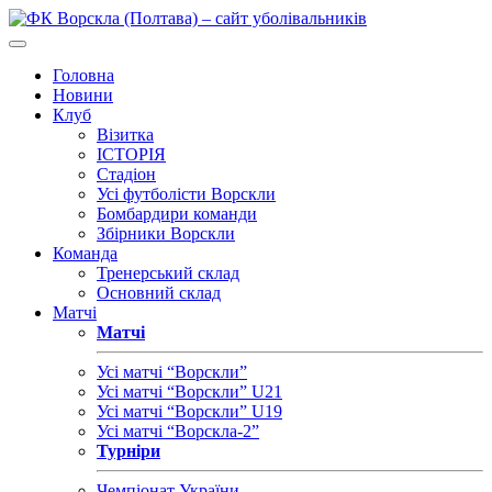
Головна
Новини
Клуб
Візитка
ІСТОРІЯ
Стадіон
Усі футболісти Ворскли
Бомбардири команди
Збірники Ворскли
Команда
Тренерський склад
Основний склад
Матчі
Матчі
Усі матчі “Ворскли”
Усі матчі “Ворскли” U21
Усі матчі “Ворскли” U19
Усі матчі “Ворскла-2”
Турніри
Чемпіонат України