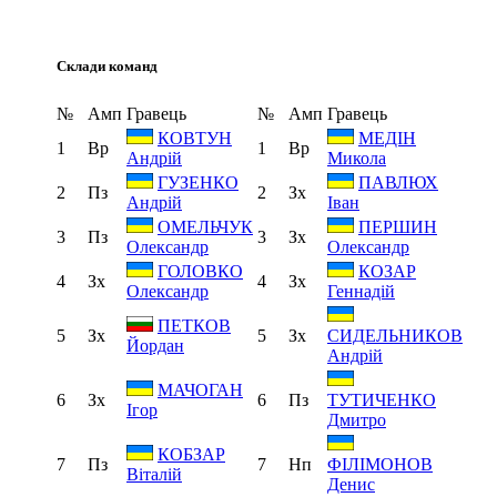
Склади команд
№
Амп
Гравець
№
Амп
Гравець
КОВТУН
МЕДІН
1
Вр
1
Вр
Андрій
Микола
ГУЗЕНКО
ПАВЛЮХ
2
Пз
2
Зх
Андрій
Іван
ОМЕЛЬЧУК
ПЕРШИН
3
Пз
3
Зх
Олександр
Олександр
ГОЛОВКО
КОЗАР
4
Зх
4
Зх
Олександр
Геннадій
ПЕТКОВ
5
Зх
5
Зх
СИДЕЛЬНИКОВ
Йордан
Андрій
МАЧОГАН
6
Зх
6
Пз
ТУТИЧЕНКО
Ігор
Дмитро
КОБЗАР
7
Пз
7
Нп
ФІЛІМОНОВ
Віталій
Денис