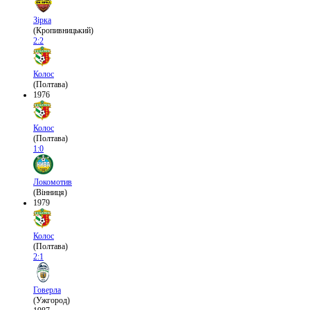
Зірка
(Кропивницький)
2:2
Колос
(Полтава)
1976
Колос
(Полтава)
1:0
Локомотив
(Вінниця)
1979
Колос
(Полтава)
2:1
Говерла
(Ужгород)