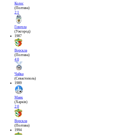
Колос
(Полтава)
2:1
Говерла
(Ужгород)
1987
Ворскла
(Полтава)
4:0
Чайка
(Севастополь)
1989
Маяк
(Харків)
2:0
Ворскла
(Полтава)
1994