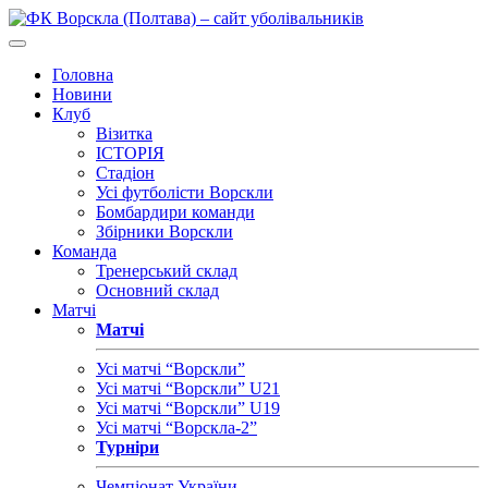
Головна
Новини
Клуб
Візитка
ІСТОРІЯ
Стадіон
Усі футболісти Ворскли
Бомбардири команди
Збірники Ворскли
Команда
Тренерський склад
Основний склад
Матчі
Матчі
Усі матчі “Ворскли”
Усі матчі “Ворскли” U21
Усі матчі “Ворскли” U19
Усі матчі “Ворскла-2”
Турніри
Чемпіонат України