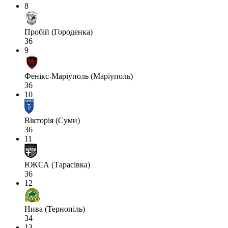
8
Пробій (Городенка)
36
9
Фенікс-Маріуполь (Маріуполь)
36
10
Вікторія (Суми)
36
11
ЮКСА (Тарасівка)
36
12
Нива (Тернопіль)
34
13