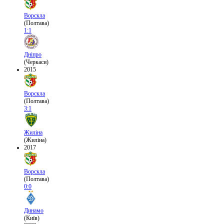
Ворскла
(Полтава)
1:1
Дніпро
(Черкаси)
2015
Ворскла
(Полтава)
3:1
Жиліна
(Жиліна)
2017
Ворскла
(Полтава)
0:0
Динамо
(Київ)