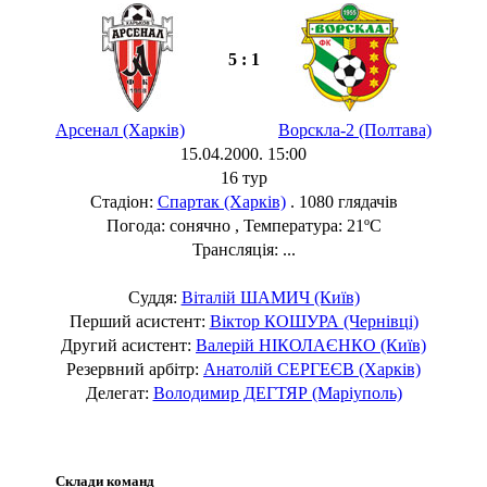
5 : 1
Арсенал (Харків)
Ворскла-2 (Полтава)
15.04.2000. 15:00
16 тур
Стадіон:
Спартак (Харків)
. 1080 глядачів
Погода: сонячно , Температура: 21ºC
Трансляція: ...
Суддя:
Віталій ШАМИЧ (Київ)
Перший асистент:
Віктор КОШУРА (Чернівці)
Другий асистент:
Валерій НІКОЛАЄНКО (Київ)
Резервний арбітр:
Анатолій СЕРГЕЄВ (Харків)
Делегат:
Володимир ДЕГТЯР (Маріуполь)
Склади команд