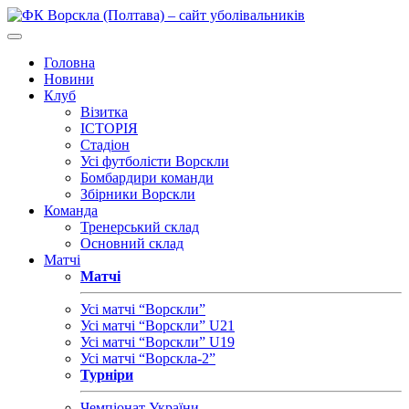
Головна
Новини
Клуб
Візитка
ІСТОРІЯ
Стадіон
Усі футболісти Ворскли
Бомбардири команди
Збірники Ворскли
Команда
Тренерський склад
Основний склад
Матчі
Матчі
Усі матчі “Ворскли”
Усі матчі “Ворскли” U21
Усі матчі “Ворскли” U19
Усі матчі “Ворскла-2”
Турніри
Чемпіонат України