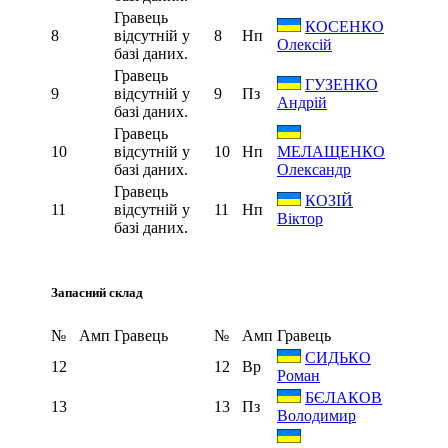
Гравець
КОСЕНКО
8
відсутній у
8
Нп
Олексій
базі даних.
Гравець
ГУЗЕНКО
9
відсутній у
9
Пз
Андрій
базі даних.
Гравець
10
відсутній у
10
Нп
МЕЛАЩЕНКО
базі даних.
Олександр
Гравець
КОЗІЙ
11
відсутній у
11
Нп
Віктор
базі даних.
Запасний склад
№
Амп
Гравець
№
Амп
Гравець
СИДЬКО
12
12
Вр
Роман
БЄЛАКОВ
13
13
Пз
Володимир