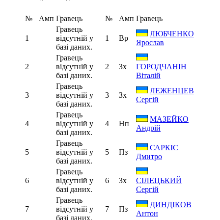
№
Амп
Гравець
№
Амп
Гравець
Гравець
ЛЮБЧЕНКО
1
відсутній у
1
Вр
Ярослав
базі даних.
Гравець
2
відсутній у
2
Зх
ГОРОДЧАНІН
базі даних.
Віталій
Гравець
ЛЕЖЕНЦЕВ
3
відсутній у
3
Зх
Сергій
базі даних.
Гравець
МАЗЕЙКО
4
відсутній у
4
Нп
Андрій
базі даних.
Гравець
САРКІС
5
відсутній у
5
Пз
Дмитро
базі даних.
Гравець
6
відсутній у
6
Зх
СІЛЕЦЬКИЙ
базі даних.
Сергій
Гравець
ДИНДІКОВ
7
відсутній у
7
Пз
Антон
базі даних.