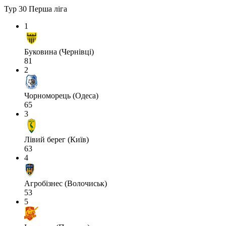
Тур 30
Перша ліга
1
Буковина (Чернівці)
81
2
Чорноморець (Одеса)
65
3
Лівий берег (Київ)
63
4
Агробізнес (Волочиськ)
53
5