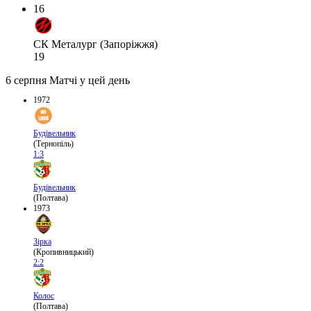
16
СК Металург (Запоріжжя)
19
6 серпня
Матчі у цей день
1972
Будівельник
(Тернопіль)
1:3
Будівельник
(Полтава)
1973
Зірка
(Кропивницький)
2:2
Колос
(Полтава)