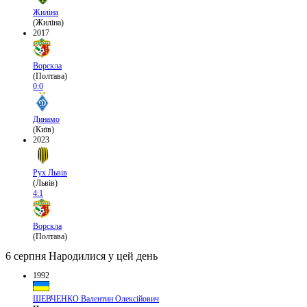
Жиліна
(Жиліна)
2017
Ворскла
(Полтава)
0:0
Динамо
(Київ)
2023
Рух Львів
(Львів)
4:1
Ворскла
(Полтава)
6 серпня
Народилися у цей день
1992
ШЕВЧЕНКО Валентин Олексійович