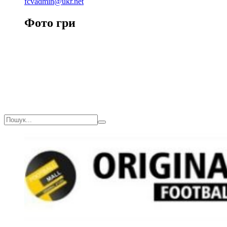
fcvadmin@ukr.net
Фото гри