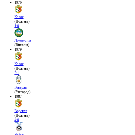
1976
Колос
(Полтава)
1:0
Локомотив
(Вінниця)
1979
Колос
(Полтава)
2:1
Говерла
(Ужгород)
1987
Ворскла
(Полтава)
4:0
Чайка