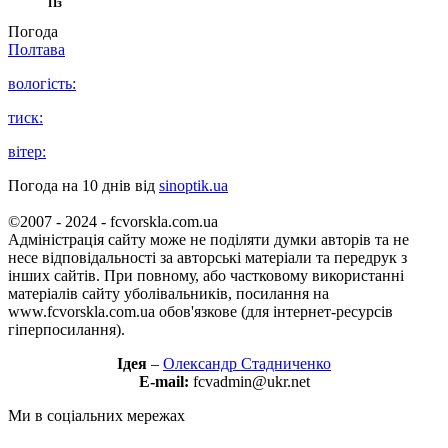
Пз
Погода
Полтава
вологість:
тиск:
вітер:
Погода на 10 днів від
sinoptik.ua
©2007 - 2024 - fcvorskla.com.ua
Адміністрація сайту може не поділяти думки авторів та не
несе відповідальності за авторські матеріали та передрук з
інших сайтів. При повному, або частковому використанні
матеріалів сайту уболівальників, посилання на
www.fcvorskla.com.ua обов'язкове (для інтернет-ресурсів
гіперпосилання).
Ідея
–
Олександр Стадниченко
E-mail:
fcvadmin@ukr.net
Ми в соціальних мережах