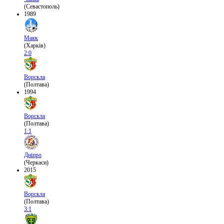
(Севастополь)
1989
Маяк
(Харків)
2:0
Ворскла
(Полтава)
1994
Ворскла
(Полтава)
1:1
Дніпро
(Черкаси)
2015
Ворскла
(Полтава)
3:1