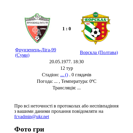
1 : 0
Фрунзенець-Ліга-99
Ворскла (Полтава)
(Суми)
20.05.1977. 18:30
12 тур
Стадіон:
... ()
. 0 глядачів
Погода: ... , Температура: 0ºC
Трансляція: ...
Про всі неточності в протоколах або неспівпадіння
з вашими даними прохання повідомляти на
fcvadmin@ukr.net
Фото гри