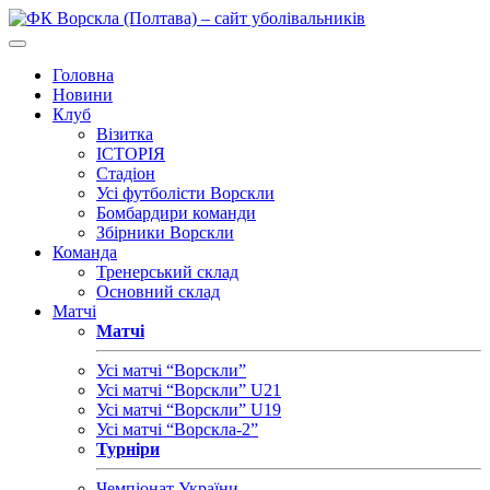
Головна
Новини
Клуб
Візитка
ІСТОРІЯ
Стадіон
Усі футболісти Ворскли
Бомбардири команди
Збірники Ворскли
Команда
Тренерський склад
Основний склад
Матчі
Матчі
Усі матчі “Ворскли”
Усі матчі “Ворскли” U21
Усі матчі “Ворскли” U19
Усі матчі “Ворскла-2”
Турніри
Чемпіонат України