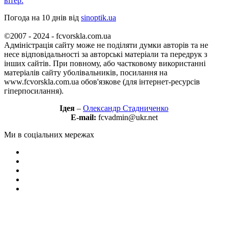
вітер:
Погода на 10 днів від
sinoptik.ua
©2007 - 2024 - fcvorskla.com.ua
Адміністрація сайту може не поділяти думки авторів та не
несе відповідальності за авторські матеріали та передрук з
інших сайтів. При повному, або частковому використанні
матеріалів сайту уболівальників, посилання на
www.fcvorskla.com.ua обов'язкове (для інтернет-ресурсів
гіперпосилання).
Ідея
–
Олександр Стадниченко
E-mail:
fcvadmin@ukr.net
Ми в соціальних мережах