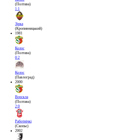
(Полтава)
1:1
Зірка
(Кропивницький)
1981
Колос
(Полтава)
0:2
Колос
(Павлоград)
2000
Ворскла
(Полтава)
2:0
Работнічкі
(Скопьє)
2002