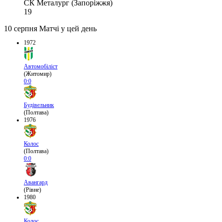
СК Металург (Запоріжжя)
19
10 серпня
Матчі у цей день
1972
Автомобіліст
(Житомир)
0:0
Будівельник
(Полтава)
1976
Колос
(Полтава)
0:0
Авангард
(Рівне)
1980
Колос