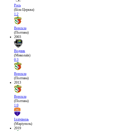
Рось
(Біла Церква)
1:2
Ворскла
(Полтава)
2003
Водник
(Миколаїв)
0:3
Ворскла
(Полтава)
2013
Ворскла
(Полтава)
1:0
Іллічівець
(Маріуполь)
2019