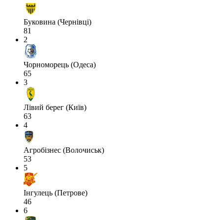
Буковина (Чернівці)
81
2
Чорноморець (Одеса)
65
3
Лівий берег (Київ)
63
4
Агробізнес (Волочиськ)
53
5
Інгулець (Петрове)
46
6