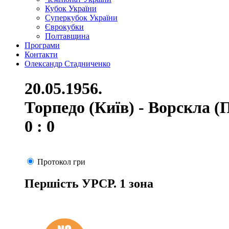
Кубок України
Суперкубок України
Єврокубки
Полтавщина
Програми
Контакти
Олександр Стадниченко
20.05.1956.
Торпедо (Київ) - Ворскла (
0 : 0
Протокол гри
Першість УРСР. 1 зона