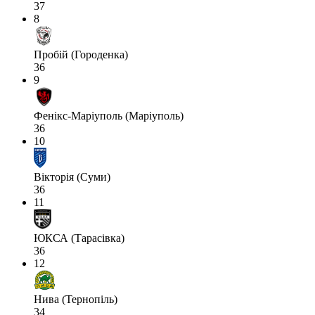
37
8
Пробій (Городенка)
36
9
Фенікс-Маріуполь (Маріуполь)
36
10
Вікторія (Суми)
36
11
ЮКСА (Тарасівка)
36
12
Нива (Тернопіль)
34