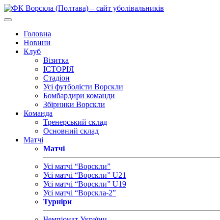
Головна
Новини
Клуб
Візитка
ІСТОРІЯ
Стадіон
Усі футболісти Ворскли
Бомбардири команди
Збірники Ворскли
Команда
Тренерський склад
Основний склад
Матчі
Матчі
Усі матчі “Ворскли”
Усі матчі “Ворскли” U21
Усі матчі “Ворскли” U19
Усі матчі “Ворскла-2”
Турніри
Чемпіонат України