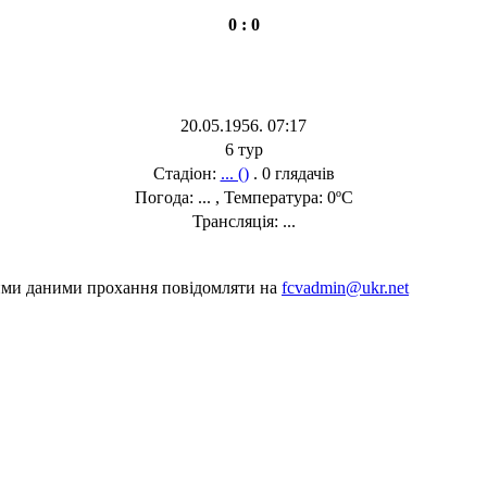
0 : 0
20.05.1956. 07:17
6 тур
Стадіон:
... ()
. 0 глядачів
Погода: ... , Температура: 0ºC
Трансляція: ...
шими даними прохання повідомляти на
fcvadmin@ukr.net