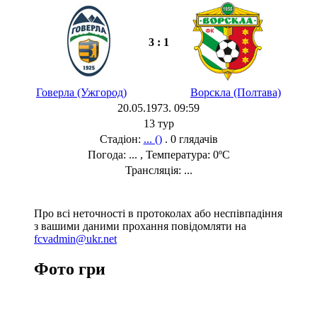
3 : 1
Говерла (Ужгород)
Ворскла (Полтава)
20.05.1973. 09:59
13 тур
Стадіон:
... ()
. 0 глядачів
Погода: ... , Температура: 0ºC
Трансляція: ...
Про всі неточності в протоколах або неспівпадіння
з вашими даними прохання повідомляти на
fcvadmin@ukr.net
Фото гри