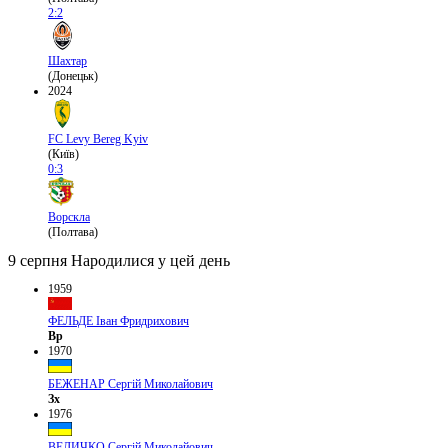
2:2
Шахтар
(Донецьк)
2024
FC Levy Bereg Kyiv
(Київ)
0:3
Ворскла
(Полтава)
9 серпня
Народилися у цей день
1959
ФЕЛЬДЕ Іван Фридрихович
Вр
1970
БЕЖЕНАР Сергій Миколайович
Зх
1976
ВЕЛИЧКО Сергій Миколайович