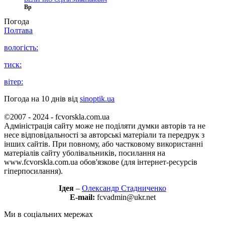
Вр
Погода
Полтава
вологість:
тиск:
вітер:
Погода на 10 днів від
sinoptik.ua
©2007 - 2024 - fcvorskla.com.ua
Адміністрація сайту може не поділяти думки авторів та не
несе відповідальності за авторські матеріали та передрук з
інших сайтів. При повному, або частковому використанні
матеріалів сайту уболівальників, посилання на
www.fcvorskla.com.ua обов'язкове (для інтернет-ресурсів
гіперпосилання).
Ідея
–
Олександр Стадниченко
E-mail:
fcvadmin@ukr.net
Ми в соціальних мережах