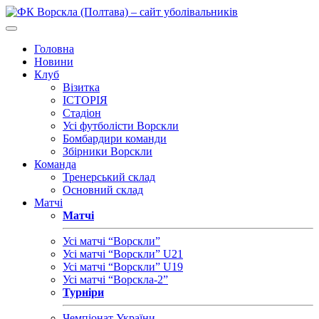
Головна
Новини
Клуб
Візитка
ІСТОРІЯ
Стадіон
Усі футболісти Ворскли
Бомбардири команди
Збірники Ворскли
Команда
Тренерський склад
Основний склад
Матчі
Матчі
Усі матчі “Ворскли”
Усі матчі “Ворскли” U21
Усі матчі “Ворскли” U19
Усі матчі “Ворскла-2”
Турніри
Чемпіонат України