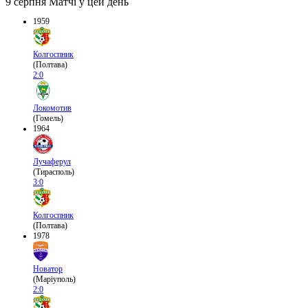
9 серпня
Матчі у цей день
1959
Колгоспник
(Полтава)
2:0
Локомотив
(Гомель)
1964
Лучаферул
(Тирасполь)
3:0
Колгоспник
(Полтава)
1978
Новатор
(Маріуполь)
2:0