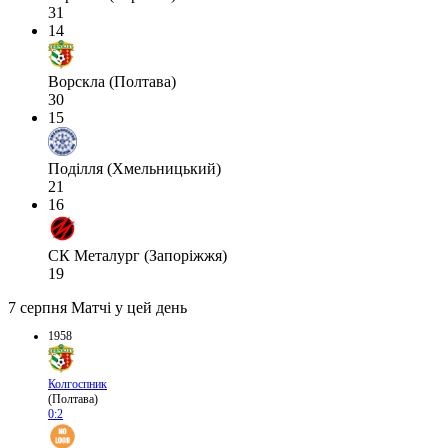
31
14
Ворскла (Полтава)
30
15
Поділля (Хмельницький)
21
16
СК Металург (Запоріжжя)
19
7 серпня
Матчі у цей день
1958
Колгоспник
(Полтава)
0:2