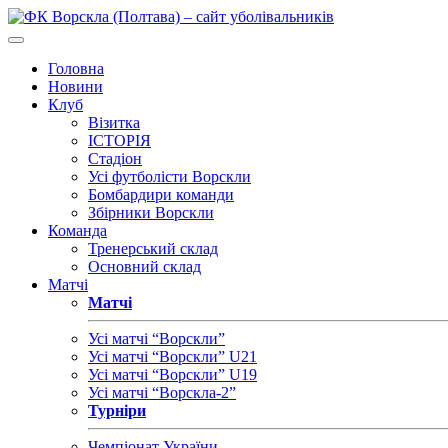
Головна
Новини
Клуб
Візитка
ІСТОРІЯ
Стадіон
Усі футболісти Ворскли
Бомбардири команди
Збірники Ворскли
Команда
Тренерський склад
Основний склад
Матчі
Матчі
Усі матчі “Ворскли”
Усі матчі “Ворскли” U21
Усі матчі “Ворскли” U19
Усі матчі “Ворскла-2”
Турніри
Чемпіонат України