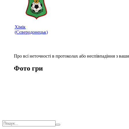
Хімік
(Сєверодонецьк)
Про всі неточності в протоколах або неспівпадіння з ва
Фото гри