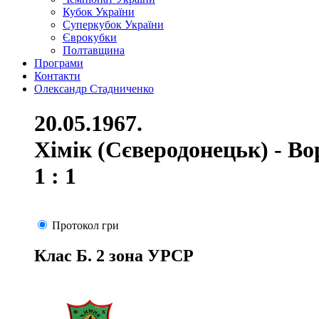
Кубок України
Суперкубок України
Єврокубки
Полтавщина
Програми
Контакти
Олександр Стадниченко
20.05.1967.
Хімік (Сєверодонецьк) - В
1 : 1
Протокол гри
Клас Б. 2 зона УРСР