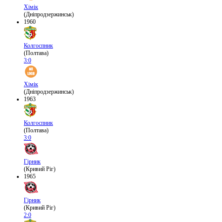
Хімік
(Дніпродзержинськ)
1960
Колгоспник
(Полтава)
3:0
Хімік
(Дніпродзержинськ)
1963
Колгоспник
(Полтава)
3:0
Гірник
(Кривий Ріг)
1965
Гірник
(Кривий Ріг)
2:0