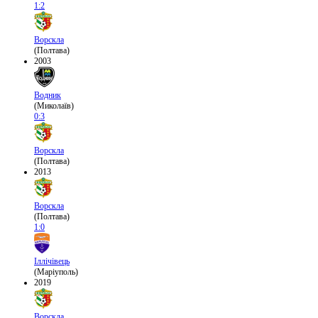
1:2
Ворскла
(Полтава)
2003
Водник
(Миколаїв)
0:3
Ворскла
(Полтава)
2013
Ворскла
(Полтава)
1:0
Іллічівець
(Маріуполь)
2019
Ворскла