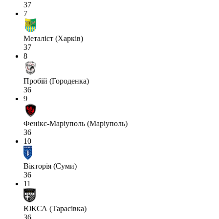
37
7
Металіст (Харків)
37
8
Пробій (Городенка)
36
9
Фенікс-Маріуполь (Маріуполь)
36
10
Вікторія (Суми)
36
11
ЮКСА (Тарасівка)
36