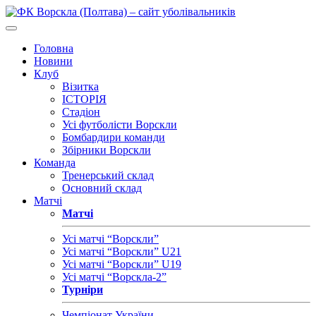
Головна
Новини
Клуб
Візитка
ІСТОРІЯ
Стадіон
Усі футболісти Ворскли
Бомбардири команди
Збірники Ворскли
Команда
Тренерський склад
Основний склад
Матчі
Матчі
Усі матчі “Ворскли”
Усі матчі “Ворскли” U21
Усі матчі “Ворскли” U19
Усі матчі “Ворскла-2”
Турніри
Чемпіонат України