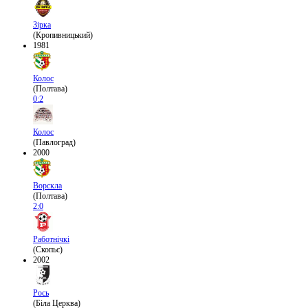
Зірка
(Кропивницький)
1981
Колос
(Полтава)
0:2
Колос
(Павлоград)
2000
Ворскла
(Полтава)
2:0
Работнічкі
(Скопьє)
2002
Рось
(Біла Церква)